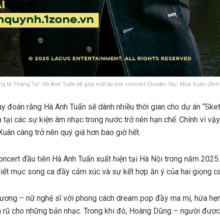
g tử Tháng Tư” Hà Anh Tuấn sẽ góp mặt tại live concert Chuyến Tàu: Mùa Xuân (Ảnh
 đoán rằng Hà Anh Tuấn sẽ dành nhiều thời gian cho dự án “Sket
n tại các sự kiện âm nhạc trong nước trở nên hạn chế. Chính vì vậ
uân càng trở nên quý giá hơn bao giờ hết.
concert đầu tiên Hà Anh Tuấn xuất hiện tại Hà Nội trong năm 2025
iết mục song ca đầy cảm xúc và sự kết hợp ăn ý của hai giọng c
 Hương – nữ nghệ sĩ với phong cách dream pop đầy ma mị, hứa h
n rũ cho những bản nhạc. Trong khi đó, Hoàng Dũng – người được