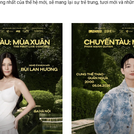
ng nhất của thế hệ mới, sẽ mang lại sự trẻ trung, tươi mới và nhữ