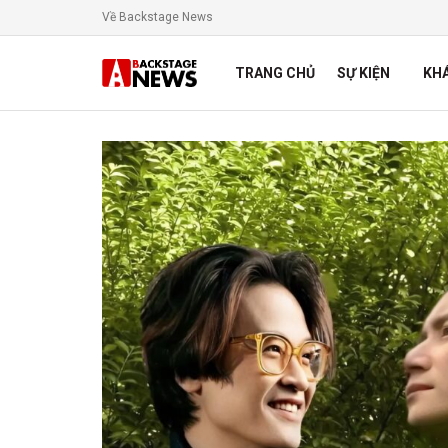
Về Backstage News
TRANG CHỦ
SỰ KIỆN
KH