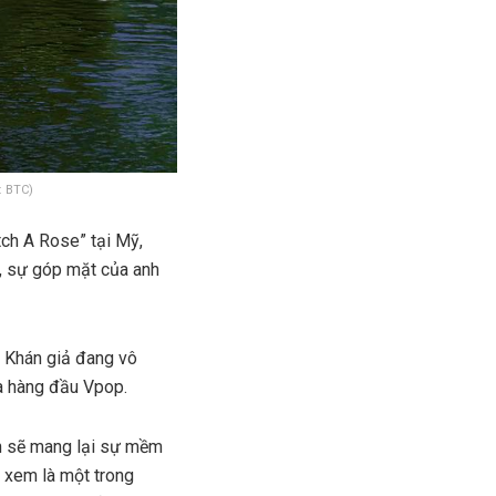
: BTC)
ch A Rose” tại Mỹ,
y, sự góp mặt của anh
. Khán giả đang vô
a hàng đầu Vpop.
ẹn sẽ mang lại sự mềm
 xem là một trong