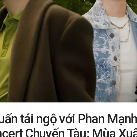
uấn tái ngộ với Phan Mạn
ncert Chuyến Tàu: Mùa Xuâ