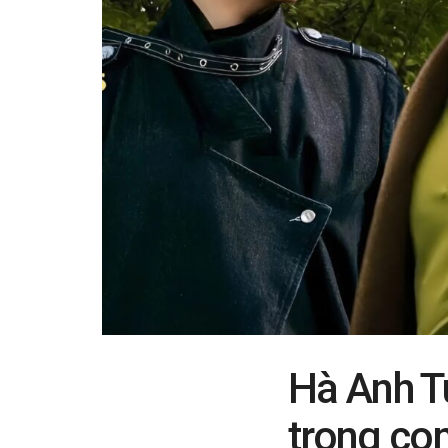
Hà Anh T
trong co