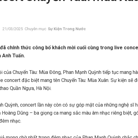
21/03/2025
Chuyên mục
Sự Kiện Trong Nước
ã chính thức công bố khách mời cuối cùng trong live conc
à Anh Tuấn.
ội của Chuyến Tàu: Mùa Đông, Phan Mạnh Quỳnh tiếp tục mang hà
ve concert đặc biệt mang tên Chuyến Tàu: Mùa Xuân. Sự kiện sẽ 
thao Quần Ngựa, Hà Nội.
h Quỳnh, concert lần này còn có sự góp mặt của những nghệ sĩ 
à Hoàng Dũng – ba giọng ca mang sắc màu âm nhạc riêng biệt, g
 đêm nhạc.
iả mong chờ nhất trong đêm nhạc của Phan Mạnh Quỳnh chắc ch