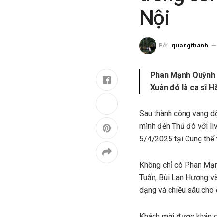
Nội
Bởi
quangthanh
Phan Mạnh Quỳnh đ
Xuân đó là ca sĩ H
Sau thành công vang d
mình đến Thủ đô với li
5/4/2025 tại Cung thể 
Không chỉ có Phan Mạn
Tuấn, Bùi Lan Hương v
dạng và chiều sâu cho
Khách mời được khán g