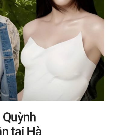
h Quỳnh
n tại Hà