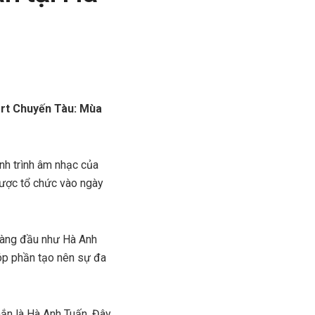
ert Chuyến Tàu: Mùa
nh trình âm nhạc của
được tổ chức vào ngày
hàng đầu như Hà Anh
óp phần tạo nên sự đa
ắn là Hà Anh Tuấn. Đây