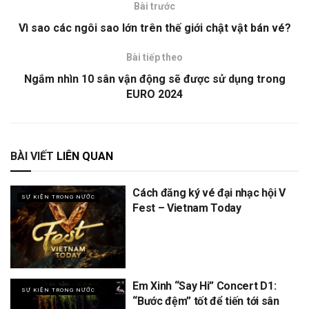
Bài trước
Vì sao các ngôi sao lớn trên thế giới chật vật bán vé?
Bài tiếp theo
Ngắm nhìn 10 sân vận động sẽ được sử dụng trong
EURO 2024
BÀI VIẾT
LIÊN QUAN
Cách đăng ký vé đại nhạc hội V
SỰ KIỆN TRONG NƯỚC
Fest – Vietnam Today
Em Xinh “Say Hi” Concert D1:
SỰ KIỆN TRONG NƯỚC
“Bước đệm” tốt để tiến tới sân