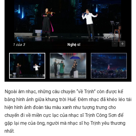
-
+
1
của 3
Nghệ sĩ
Ngoài âm nhạc, những câu chuyện “về Trịnh” còn được kể
bằng hình ảnh giữa khung trời Huế. Đêm nhạc đã khéo léo tái
hiện hình ảnh đoàn tàu màu xanh như tượng trưng cho
chuyến đi về miền cực lạc của nhạc sĩ Trịnh Công Sơn để
gặp lại mẹ của ông, người mà nhạc sĩ họ Trịnh yêu thương
nhất.