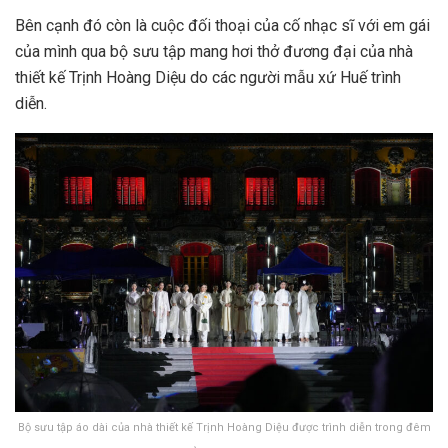
Bên cạnh đó còn là cuộc đối thoại của cố nhạc sĩ với em gái
của mình qua bộ sưu tập mang hơi thở đương đại của nhà
thiết kế Trịnh Hoàng Diệu do các người mẫu xứ Huế trình
diễn.
Bộ sưu tập áo dài của nhà thiết kế Trịnh Hoàng Diệu được trình diễn trong đêm