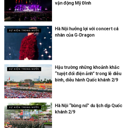
vận động Mỹ Đình
Hà Nội hưởng lợi với concert cá
SỰ KIỆN TRONG NƯỚC
nhân của G-Dragon
Hậu trường những khoảnh khắc
SỰ KIỆN TRONG NƯỚC
“tuyệt đối điện ảnh” trong lễ diễu
binh, diễu hành Quốc khánh 2/9
Hà Nội “bùng nổ” du lịch dịp Quốc
SỰ KIỆN TRONG NƯỚC
khánh 2/9