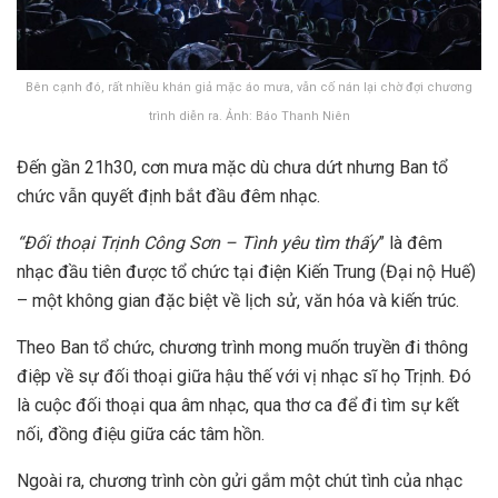
Bên cạnh đó, rất nhiều khán giả mặc áo mưa, vẫn cố nán lại chờ đợi chương
trình diễn ra. Ảnh: Báo Thanh Niên
Đến gần 21h30, cơn mưa mặc dù chưa dứt nhưng Ban tổ
chức vẫn quyết định bắt đầu đêm nhạc.
“Đối thoại Trịnh Công Sơn – Tình yêu tìm thấy
” là đêm
nhạc đầu tiên được tổ chức tại điện Kiến Trung (Đại nộ Huế)
– một không gian đặc biệt về lịch sử, văn hóa và kiến trúc.
Theo Ban tổ chức, chương trình mong muốn truyền đi thông
điệp về sự đối thoại giữa hậu thế với vị nhạc sĩ họ Trịnh. Đó
là cuộc đối thoại qua âm nhạc, qua thơ ca để đi tìm sự kết
nối, đồng điệu giữa các tâm hồn.
Ngoài ra, chương trình còn gửi gắm một chút tình của nhạc