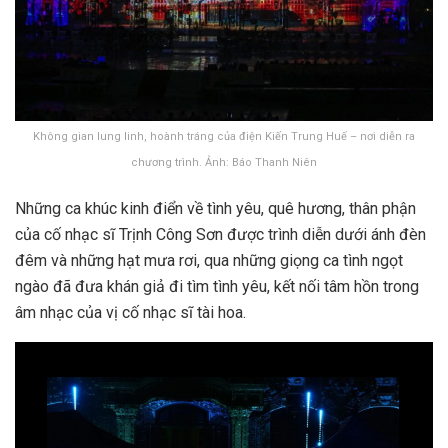
Không gian lung linh, hoành tráng của điện Kiến Trung Huế – nơi diễn ra
chương trình. Ảnh: Báo Thanh Niên
Những ca khúc kinh điển về tình yêu, quê hương, thân phận
của cố nhạc sĩ Trịnh Công Sơn được trình diễn dưới ánh đèn
đêm và những hạt mưa rơi, qua những giọng ca tình ngọt
ngào đã đưa khán giả đi tìm tình yêu, kết nối tâm hồn trong
âm nhạc của vị cố nhạc sĩ tài hoa.