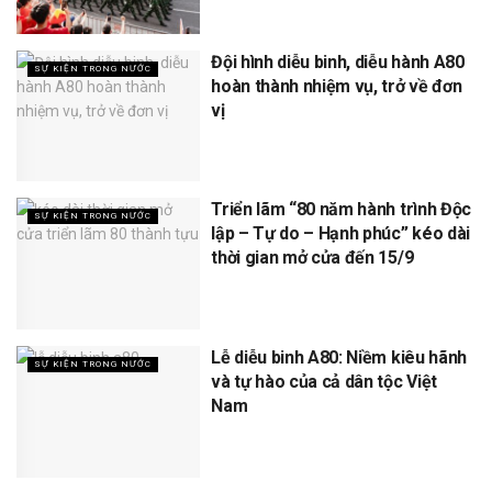
Đội hình diễu binh, diễu hành A80
SỰ KIỆN TRONG NƯỚC
hoàn thành nhiệm vụ, trở về đơn
vị
Triển lãm “80 năm hành trình Độc
SỰ KIỆN TRONG NƯỚC
lập – Tự do – Hạnh phúc” kéo dài
thời gian mở cửa đến 15/9
Lễ diễu binh A80: Niềm kiêu hãnh
SỰ KIỆN TRONG NƯỚC
và tự hào của cả dân tộc Việt
Nam