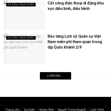
Cắt sóng điện thoại di động khu
SỰ KIỆN TRONG NƯỚC
vực diễu binh, diễu hành
Bảo tàng Lịch sử Quân sự Việt
SỰ KIỆN TRONG NƯỚC
Nam miễn phí tham quan trong
dịp Quốc khánh 2/9
LOADING...
Trang chủ
Sự Kiện
Khám Phá
Người Trong Ngành
Lịch Trình