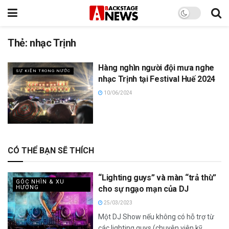
Thẻ:
nhạc Trịnh
Hàng nghìn người đội mưa nghe
SỰ KIỆN TRONG NƯỚC
nhạc Trịnh tại Festival Huế 2024
10/06/2024
CÓ THỂ BẠN SẼ THÍCH
“Lighting guys” và màn “trả thù”
GÓC NHÌN & XU
HƯỚNG
cho sự ngạo mạn của DJ
25/03/2023
Một DJ Show nếu không có hỗ trợ từ
các lighting guys (chuyên viên kỹ