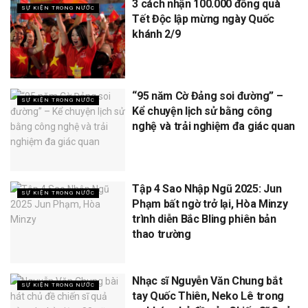
3 cách nhận 100.000 đồng quà
SỰ KIỆN TRONG NƯỚC
Tết Độc lập mừng ngày Quốc
khánh 2/9
“95 năm Cờ Đảng soi đường” –
SỰ KIỆN TRONG NƯỚC
Kể chuyện lịch sử bằng công
nghệ và trải nghiệm đa giác quan
Tập 4 Sao Nhập Ngũ 2025: Jun
SỰ KIỆN TRONG NƯỚC
Phạm bất ngờ trở lại, Hòa Minzy
trình diễn Bắc Bling phiên bản
thao trường
Nhạc sĩ Nguyễn Văn Chung bắt
SỰ KIỆN TRONG NƯỚC
tay Quốc Thiên, Neko Lê trong