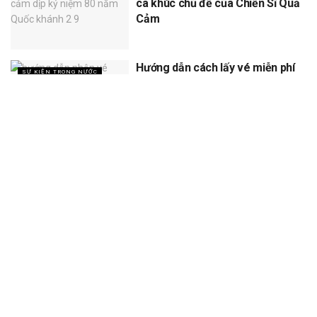
ca khúc chủ đề của Chiến Sĩ Quả
Cảm
Hướng dẫn cách lấy vé miễn phí
SỰ KIỆN TRONG NƯỚC
concert Quốc gia ngày 1/9 tại
sân vận động Mỹ Đình
XEM THÊM
Trang chủ
Sự Kiện
Khám Phá
Người Trong Ngành
Lịch Trình