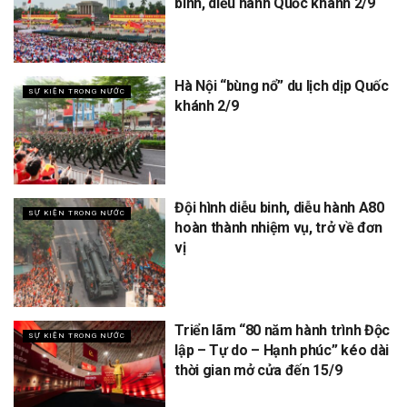
binh, diễu hành Quốc khánh 2/9
Hà Nội “bùng nổ” du lịch dịp Quốc
SỰ KIỆN TRONG NƯỚC
khánh 2/9
Đội hình diễu binh, diễu hành A80
SỰ KIỆN TRONG NƯỚC
hoàn thành nhiệm vụ, trở về đơn
vị
Triển lãm “80 năm hành trình Độc
SỰ KIỆN TRONG NƯỚC
lập – Tự do – Hạnh phúc” kéo dài
thời gian mở cửa đến 15/9