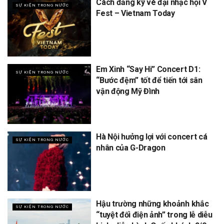
Cách đăng ký vé đại nhạc hội V
SỰ KIỆN TRONG NƯỚC
Fest – Vietnam Today
Em Xinh “Say Hi” Concert D1:
SỰ KIỆN TRONG NƯỚC
“Bước đệm” tốt để tiến tới sân
vận động Mỹ Đình
Hà Nội hưởng lợi với concert cá
SỰ KIỆN TRONG NƯỚC
nhân của G-Dragon
Hậu trường những khoảnh khắc
SỰ KIỆN TRONG NƯỚC
“tuyệt đối điện ảnh” trong lễ diễu