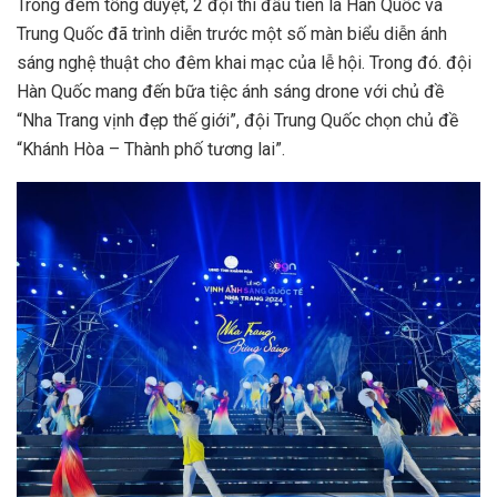
Trong đêm tổng duyệt, 2 đội thi đầu tiên là Hàn Quốc và
Trung Quốc đã trình diễn trước một số màn biểu diễn ánh
sáng nghệ thuật cho đêm khai mạc của lễ hội. Trong đó. đội
Hàn Quốc mang đến bữa tiệc ánh sáng drone với chủ đề
“Nha Trang vịnh đẹp thế giới”, đội Trung Quốc chọn chủ đề
“Khánh Hòa – Thành phố tương lai”.