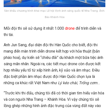
Sân khấu chương trình khai mạc Lễ hội Vịnh ánh sáng quốc tế Nha Trang. Ảnh:
Báo Khánh Hòa
Mỗi đội thi sẽ sử dụng ít nhất 1.000
drone
để trình diễn và
thi tài.
Anh Jun Sang, đại diện đội thi Hàn Quốc cho biết, đội thi
mang đến màn trình diễn drone kết hợp với hỏa thuật (bắn
pháo hoa), dự kiến sẽ “chiêu đãi” du khách một bữa tiệc ánh
sáng mãn nhãn. Ngoài ra, các tiết mục drone còn được kết
hợp nhiều yếu tố từ xếp hình ảnh, kỹ xảo và âm nhạc. Điều
đặc biệt phần âm nhạc được đội Hàn Quốc chọn lựa là
những ca khúc rất Việt Nam như
Lý kéo chài, Trống cơm
…
“Trước khi thi đấu, chúng tôi đã có thời gian tìm hiểu văn hóa
và con người Nha Trang – Khánh Hòa. Vì vậy chúng tôi sẽ
lồng ghép những hình ảnh đặc trưng của vùng đất này vào