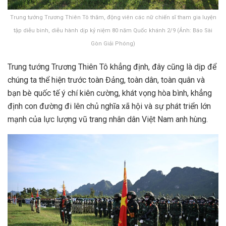
Trung tướng Trương Thiên Tô thăm, động viên các nữ chiến sĩ tham gia luyện
tập diễu binh, diễu hành dịp kỷ niệm 80 năm Quốc khánh 2/9 (Ảnh: Báo Sài
Gòn Giải Phóng)
Trung tướng Trương Thiên Tô khẳng định, đây cũng là dịp để
chúng ta thể hiện trước toàn Đảng, toàn dân, toàn quân và
bạn bè quốc tế ý chí kiên cường, khát vọng hòa bình, khẳng
định con đường đi lên chủ nghĩa xã hội và sự phát triển lớn
mạnh của lực lượng vũ trang nhân dân Việt Nam anh hùng.