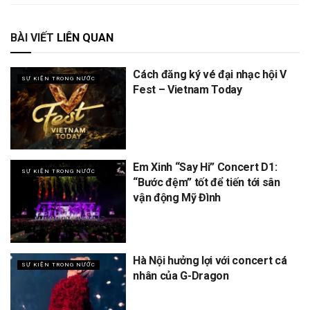
BÀI VIẾT
LIÊN QUAN
Cách đăng ký vé đại nhạc hội V
SỰ KIỆN TRONG NƯỚC
Fest – Vietnam Today
Em Xinh “Say Hi” Concert D1:
SỰ KIỆN TRONG NƯỚC
“Bước đệm” tốt để tiến tới sân
vận động Mỹ Đình
Hà Nội hưởng lợi với concert cá
SỰ KIỆN TRONG NƯỚC
nhân của G-Dragon