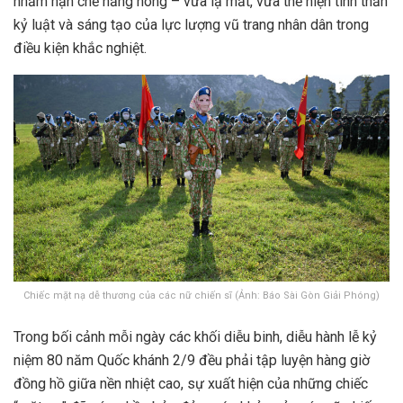
nhằm hạn chế nắng nóng – vừa lạ mắt, vừa thể hiện tinh thần
kỷ luật và sáng tạo của lực lượng vũ trang nhân dân trong
điều kiện khắc nghiệt.
Chiếc mặt nạ dễ thương của các nữ chiến sĩ (Ảnh: Báo Sài Gòn Giải Phóng)
Trong bối cảnh mỗi ngày các khối diễu binh, diễu hành lễ kỷ
niệm 80 năm Quốc khánh 2/9 đều phải tập luyện hàng giờ
đồng hồ giữa nền nhiệt cao, sự xuất hiện của những chiếc