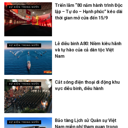
Triển lãm “80 năm hành trình Độc
SỰ KIỆN TRONG NƯỚC
lập – Tự do – Hạnh phúc” kéo dài
thời gian mở cửa đến 15/9
Lễ diễu binh A80: Niềm kiêu hãnh
SỰ KIỆN TRONG NƯỚC
và tự hào của cả dân tộc Việt
Nam
Cắt sóng điện thoại di động khu
SỰ KIỆN TRONG NƯỚC
vực diễu binh, diễu hành
Bảo tàng Lịch sử Quân sự Việt
SỰ KIỆN TRONG NƯỚC
Nam miễn phí tham quan trong