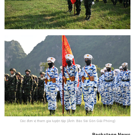
Các đơn vị tham gia luyện tập (Ảnh: Báo Sài Gòn Giải Phóng)
Backstage News