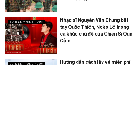
Nhạc sĩ Nguyễn Văn Chung bắt
SỰ KIỆN TRONG NƯỚC
tay Quốc Thiên, Neko Lê trong
ca khúc chủ đề của Chiến Sĩ Quả
Cảm
Hướng dẫn cách lấy vé miễn phí
SỰ KIỆN TRONG NƯỚC
concert Quốc gia ngày 1/9 tại
sân vận động Mỹ Đình
XEM THÊM