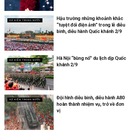
Hậu trường những khoảnh khắc
SỰ KIỆN TRONG NƯỚC
“tuyệt đối điện ảnh” trong lễ diễu
binh, diễu hành Quốc khánh 2/9
Hà Nội “bùng nổ” du lịch dịp Quốc
SỰ KIỆN TRONG NƯỚC
khánh 2/9
Đội hình diễu binh, diễu hành A80
SỰ KIỆN TRONG NƯỚC
hoàn thành nhiệm vụ, trở về đơn
vị