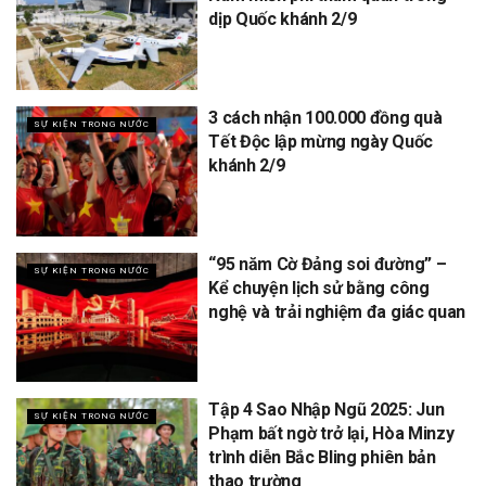
dịp Quốc khánh 2/9
3 cách nhận 100.000 đồng quà
SỰ KIỆN TRONG NƯỚC
Tết Độc lập mừng ngày Quốc
khánh 2/9
“95 năm Cờ Đảng soi đường” –
SỰ KIỆN TRONG NƯỚC
Kể chuyện lịch sử bằng công
nghệ và trải nghiệm đa giác quan
Tập 4 Sao Nhập Ngũ 2025: Jun
SỰ KIỆN TRONG NƯỚC
Phạm bất ngờ trở lại, Hòa Minzy
trình diễn Bắc Bling phiên bản
thao trường