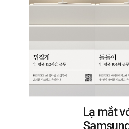
Lạ mắt vớ
Samsun