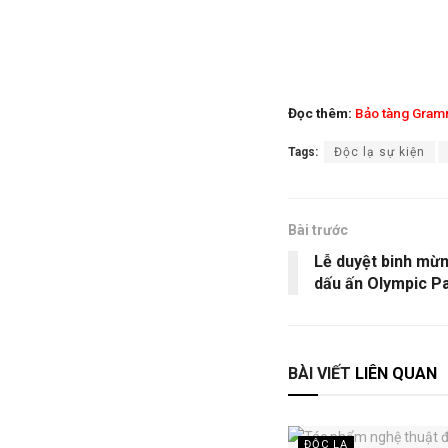
Đọc thêm:
Bảo tàng Gram
Tags:
Độc lạ sự kiện
Bài trước
Lễ duyệt binh mừ
dấu ấn Olympic Pa
BÀI VIẾT
LIÊN QUAN
ĐỘC LẠ