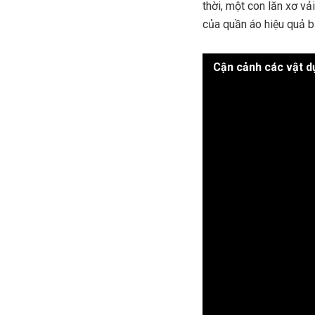
thời, một con lăn xơ v
của quần áo hiệu quả b
Cận cảnh các vật d