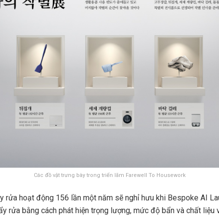
Các đồ vật trưng bày trong triển lãm Farewell To Housework
tẩy rửa hoạt động 156 lần một năm sẽ nghỉ hưu khi Bespoke AI 
tẩy rửa bằng cách phát hiện trọng lượng, mức độ bẩn và chất liệu 