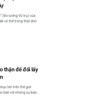
dự
 (Đo lường Vũ trụ) của
k có thể trông thật đơn
 thận để đổi lấy
ển
hạc lớn trên thế giới
c biệt với những sự kiện...