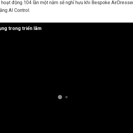
ải hoạt động 104 lần một năm sẽ nghỉ hưu khi Bespoke AirDresser 
ằng AI Control.
ụng trong triển lãm