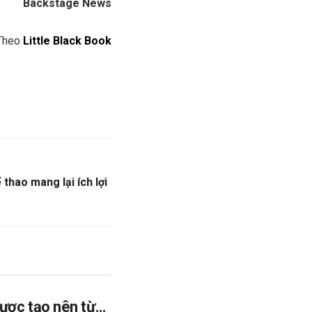
Backstage News
Theo
Little Black Book
 thao mang lại ích lợi
ược tạo nên từ…