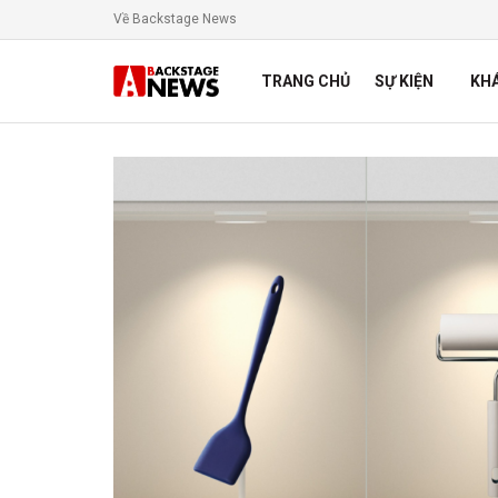
Về Backstage News
TRANG CHỦ
SỰ KIỆN
KH