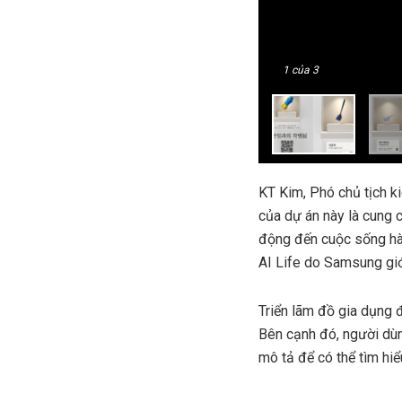
1
của 3
KT Kim, Phó chủ tịch ki
của dự án này là cung c
động đến cuộc sống hàn
AI Life do Samsung giới
Triển lãm đồ gia dụng
Bên cạnh đó, người dùn
mô tả để có thể tìm hiể