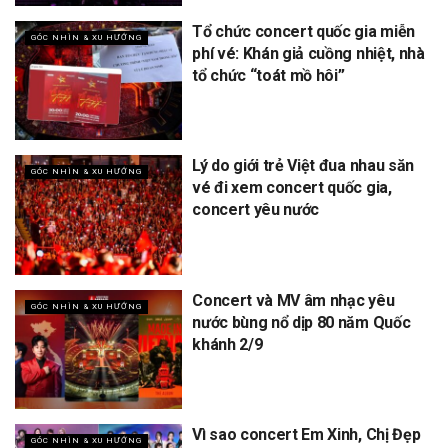
Tổ chức concert quốc gia miễn
GÓC NHÌN & XU HƯỚNG
phí vé: Khán giả cuồng nhiệt, nhà
tổ chức “toát mồ hôi”
Lý do giới trẻ Việt đua nhau săn
GÓC NHÌN & XU HƯỚNG
vé đi xem concert quốc gia,
concert yêu nước
Concert và MV âm nhạc yêu
GÓC NHÌN & XU HƯỚNG
nước bùng nổ dịp 80 năm Quốc
khánh 2/9
Vì sao concert Em Xinh, Chị Đẹp
GÓC NHÌN & XU HƯỚNG