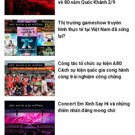
về 80 năm Quốc Khánh 2/9
Thị trường gameshow truyền
GÓC NHÌN & XU HƯỚNG
hình thực tế tại Việt Nam đã sống
lại?
Công tác tổ chức sự kiện A80:
GÓC NHÌN & XU HƯỚNG
Cách sự kiện quốc gia song hành
cùng trải nghiệm công chúng
Concert Em Xinh Say Hi và những
GÓC NHÌN & XU HƯỚNG
điểm nhấn đáng mong chờ