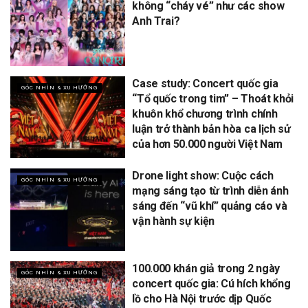
không “cháy vé” như các show
Anh Trai?
Case study: Concert quốc gia
GÓC NHÌN & XU HƯỚNG
“Tổ quốc trong tim” – Thoát khỏi
khuôn khổ chương trình chính
luận trở thành bản hòa ca lịch sử
của hơn 50.000 người Việt Nam
Drone light show: Cuộc cách
GÓC NHÌN & XU HƯỚNG
mạng sáng tạo từ trình diễn ánh
sáng đến “vũ khí” quảng cáo và
vận hành sự kiện
100.000 khán giả trong 2 ngày
GÓC NHÌN & XU HƯỚNG
concert quốc gia: Cú hích khổng
lồ cho Hà Nội trước dịp Quốc