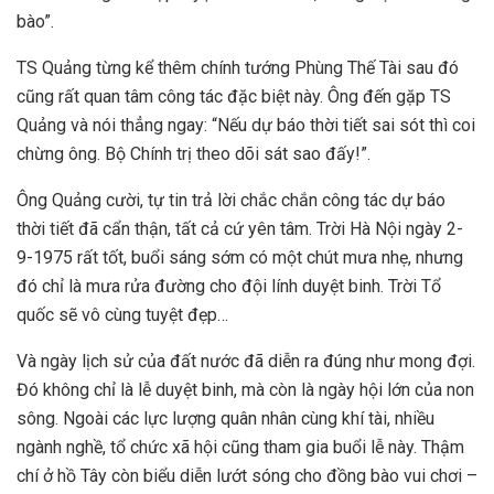
bào”.
TS Quảng từng kể thêm chính tướng Phùng Thế Tài sau đó
cũng rất quan tâm công tác đặc biệt này. Ông đến gặp TS
Quảng và nói thẳng ngay: “Nếu dự báo thời tiết sai sót thì coi
chừng ông. Bộ Chính trị theo dõi sát sao đấy!”.
Ông Quảng cười, tự tin trả lời chắc chắn công tác dự báo
thời tiết đã cẩn thận, tất cả cứ yên tâm. Trời Hà Nội ngày 2-
9-1975 rất tốt, buổi sáng sớm có một chút mưa nhẹ, nhưng
đó chỉ là mưa rửa đường cho đội lính duyệt binh. Trời Tổ
quốc sẽ vô cùng tuyệt đẹp…
Và ngày lịch sử của đất nước đã diễn ra đúng như mong đợi.
Đó không chỉ là lễ duyệt binh, mà còn là ngày hội lớn của non
sông. Ngoài các lực lượng quân nhân cùng khí tài, nhiều
ngành nghề, tổ chức xã hội cũng tham gia buổi lễ này. Thậm
chí ở hồ Tây còn biểu diễn lướt sóng cho đồng bào vui chơi –