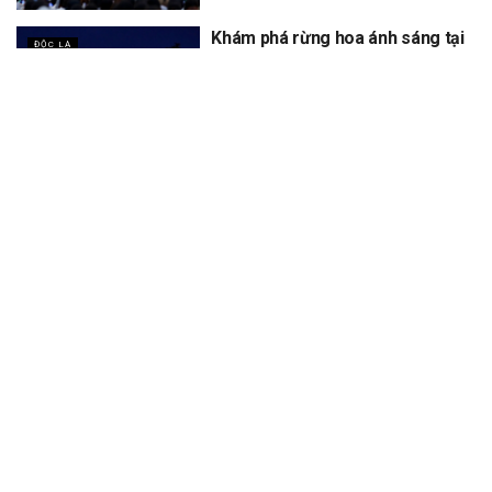
Khám phá rừng hoa ánh sáng tại
ĐỘC LẠ
Đà Lạt đang “gây sốt” cộng đồng
mạng
XEM THÊM
Trang chủ
Sự Kiện
Khám Phá
Người Trong Ngành
Lịch Trình