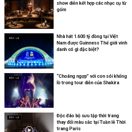
show diễn kết hợp các nhạc cụ từ
gốm
Nhà hát 1.600 tỷ đồng tại Việt
ĐỘC LẠ
Nam được Guinness Thế giới vinh
danh có gì đặc biệt?
“Choáng ngợp” với con sói khổng
ĐỘC LẠ
lồ trong tour diễn của Shakira
Độc đáo bộ sưu tập thời trang
ĐỘC LẠ
thay đổi màu sắc tại Tuần lễ Thời
trang Paris