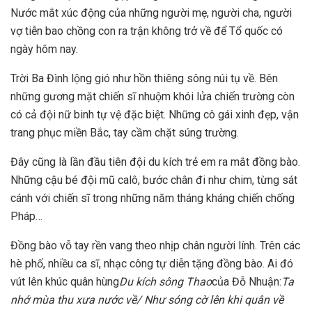
Nước mắt xúc động của những người mẹ, người cha, người
vợ tiễn bao chồng con ra trận không trở về để Tổ quốc có
ngày hôm nay.
Trời Ba Đình lộng gió như hồn thiêng sông núi tụ về. Bên
những gương mặt chiến sĩ nhuộm khói lửa chiến trường còn
có cả đội nữ binh tự vệ đặc biệt. Những cô gái xinh đẹp, vận
trang phục miền Bắc, tay cầm chặt súng trường.
Đây cũng là lần đầu tiên đội du kích trẻ em ra mắt đồng bào.
Những cậu bé đội mũ calô, bước chân đi như chim, từng sát
cánh với chiến sĩ trong những năm tháng kháng chiến chống
Pháp…
Đồng bào vỗ tay rền vang theo nhịp chân người lính. Trên các
hè phố, nhiều ca sĩ, nhạc công tự diễn tặng đồng bào. Ai đó
vút lên khúc quân hùng
Du kích sông Thao
của Đỗ Nhuận:
Ta
nhớ mùa thu xưa nước về/ Như sóng cờ lên khi quân về