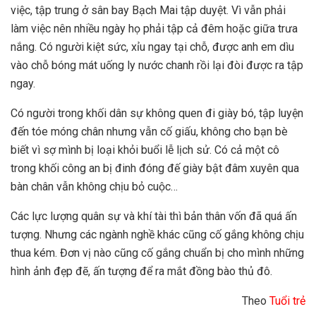
việc, tập trung ở sân bay Bạch Mai tập duyệt. Vì vẫn phải
làm việc nên nhiều ngày họ phải tập cả đêm hoặc giữa trưa
nắng. Có người kiệt sức, xỉu ngay tại chỗ, được anh em dìu
vào chỗ bóng mát uống ly nước chanh rồi lại đòi được ra tập
ngay.
Có người trong khối dân sự không quen đi giày bó, tập luyện
đến tóe móng chân nhưng vẫn cố giấu, không cho bạn bè
biết vì sợ mình bị loại khỏi buổi lễ lịch sử. Có cả một cô
trong khối công an bị đinh đóng đế giày bật đâm xuyên qua
bàn chân vẫn không chịu bỏ cuộc…
Các lực lượng quân sự và khí tài thì bản thân vốn đã quá ấn
tượng. Nhưng các ngành nghề khác cũng cố gắng không chịu
thua kém. Đơn vị nào cũng cố gắng chuẩn bị cho mình những
hình ảnh đẹp đẽ, ấn tượng để ra mắt đồng bào thủ đô.
Theo
Tuổi trẻ