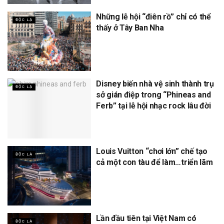
Những lễ hội “điên rồ” chỉ có thể
ĐỘC LẠ
thấy ở Tây Ban Nha
Disney biến nhà vệ sinh thành trụ
ĐỘC LẠ
sở gián điệp trong “Phineas and
Ferb” tại lễ hội nhạc rock lâu đời
Louis Vuitton “chơi lớn” chế tạo
ĐỘC LẠ
cả một con tàu để làm…triển lãm
Lần đầu tiên tại Việt Nam có
ĐỘC LẠ