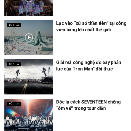
Lạc vào “xứ sở thần tiên” tại công
ĐỘC LẠ
viên băng lớn nhất thế giới
Giải mã công nghệ đồ bay phản
ĐỘC LẠ
lực của “Iron Man” đời thực
Độc lạ cách SEVENTEEN chống
ĐỘC LẠ
“ôm vé” trong tour diễn