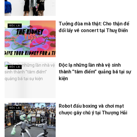
Tưởng đùa mà thật: Cho thận để
ĐỘC LẠ
đổi lấy vé concert tại Thuỵ Điển
Độc lạ những lần nhà vệ sinh
ĐỘC LẠ
thành ”tâm điểm” quảng bá tại sự
kiện
Robot đấu boxing và chơi mạt
ĐỘC LẠ
chược gây chú ý tại Thượng Hải