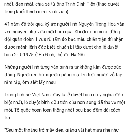
nhất, đẹp nhất, chia sẻ từ ông Trịnh Đình Tiến (thao duyệt
trong khối thanh niên, sinh viên).
41 năm đã trôi qua, ký ức người lính Nguyễn Trọng Hòa vẫn
vẹn nguyên như vừa mới hôm qua. Khi đó, ông cùng đồng
đội quân đoàn 1 vừa rũ tấm áo bạc màu chiến trận thì nhận
được mệnh lệnh đặc biệt: chuẩn bị tập dượt cho lễ duyệt
binh 2-9-1975 ở Ba Đình, thủ đô Hà Nội.
Những người lính từng vào sinh ra tử không kìm được xúc
động. Người reo hò, người quăng mũ lên trời, người vỗ tay
rầm rập, ôm siết lấy nhau.
Trong lịch sử Việt Nam, đây là lễ duyệt binh có ý nghĩa đặc
biệt nhất, lễ duyệt binh đầu tiên của non sông đã thu về một
mối, Tổ quốc hoàn toàn thống nhất sau bao đêm dài cách
trở…
“Sau một thoáng trở mây đen, giăng vài hạt mưa nhẹ như