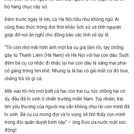
bộ hàng chục cây số.
Đêm trước ngày lễ lớn, cả Hà Nội hầu như không ngủ. Ai
cũng thao thức trông đợi thời khắc lịch sử và tình nguyện
giúp đỡ nơi ăn nghỉ cho đồng bào các tỉnh về dự lễ.
“Tôi còn nhớ mãi hình ảnh một bà cụ già lắm rồi, tay chống
gậy từ Thanh Liêm (Hà Nam) về Hà Nội với hai con dâu. Suốt
đêm bà cụ cứ nhắc đi nhắc lại hai con dâu là sáng mai phải
cố gắng trông tìm nhé. Nhưng lạ là hai cô gái mắt cứ đỏ hoe,
chẳng trả lời gì cả.
Mãi sau tôi hỏi mới biết cả hai con trai cụ, tức chồng hai cô
ấy, đều đã hi sinh ở chiến trường miền Nam. Tuy nhiên, trái
tim yêu thương của người mẹ vẫn không chịu tin con mình đã
hi sinh. Bà cụ cứ mong đợi và hi vọng sẽ tìm thấy con mình
trong đội quân duyệt binh này” – ông Đức ứa nước mắt xúc
động!