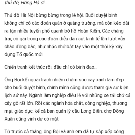
thủ đô, Hồng Hà ơi…
Thủ đô Hà Nội bừng bừng trong lễ hội. Buổi duyệt binh
không chỉ có các đoàn quân ở quảng trường, mà còn kéo dài
ra tận nhiều tuyến phố quanh bờ hồ Hoàn Kiếm. Các chàng
trai, cô gái trong các đoàn diễu dân sự, kinh tế lần lượt vẫy
chào đồng bào, như nhắc nhớ bắt tay vào một thời kỳ xây
dựng Tổ quốc mới.
Chiến tranh kết thúc rồi, đâu chỉ có binh đao…
Ông Bội kể ngoài trách nhiệm chăm sóc cây xanh làm đẹp
cho buổi duyệt binh, chính mình cũng được tham gia sự kiện
lịch sử này. Ngành lâm nghiệp diễu lễ với những xe tải chở cả
cây gỗ rất lớn. Rồi các ngành hóa chất, công nghiệp, thương
mại, giáo dục, kể cả ban quản lý cầu Long Biên, chợ Đồng
Xuân cũng vinh dự có mặt.
Từ trước cả tháng, ông Bội và anh em đã tự sắp xếp công