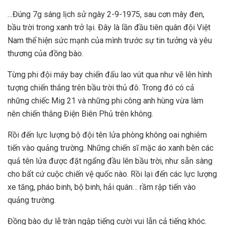
…Đúng 7g sáng lịch sử ngày 2-9-1975, sau cơn mây đen,
bầu trời trong xanh trở lại. Đây là lần đầu tiên quân đội Việt
Nam thể hiện sức mạnh của mình trước sự tin tưởng và yêu
thương của đồng bào.
Từng phi đội máy bay chiến đấu lao vút qua như vẽ lên hình
tượng chiến thắng trên bầu trời thủ đô. Trong đó có cả
những chiếc Mig 21 và những phi công anh hùng vừa làm
nên chiến thắng Điện Biên Phủ trên không.
Rồi đến lực lượng bộ đội tên lửa phòng không oai nghiêm
tiến vào quảng trường. Những chiến sĩ mặc áo xanh bên các
quả tên lửa được đặt ngẩng đầu lên bầu trời, như sẵn sàng
cho bất cứ cuộc chiến vệ quốc nào. Rồi lại đến các lực lượng
xe tăng, pháo binh, bộ binh, hải quân… rầm rập tiến vào
quảng trường.
Đồng bào dự lễ tràn ngập tiếng cười vui lẫn cả tiếng khóc.