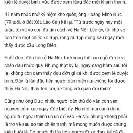
kiến lễ duyệt binh, vừa được xem lăng Bác mới khánh thành.
41 năm nhắc nhớ kỷ niệm khó quên, ông Hoàng Minh Đức
(79 tuổi, ở Bát Xát, Lào Cai) kể lại: “Từ trước ngày này một
tuần, tôi và vợ con đã tìm cách về Hà Nội. Lúc ấy, tôi chở vợ
con trên một chiếc xe đạp, ròng rã đạp đúng sáu ngày mới
thấy được cầu Long Biên.
Suốt đêm đầu tiên ở Hà Nội, tôi không thể nào ngủ được vì
chân đau nhức quá. Nhưng thật kỳ lạ, ngay sáng hôm sau tôi
lại không còn cảm thấy đau đớn gì cả khi được xem lễ duyệt
binh. Đây là lần đầu tiên người dân miền núi chúng tôi được
thấy Hà Nội, thấy tên lửa, xe tăng với quân đội mình”.
Cũng như ông Đức, nhiều người dân thủ đô vẫn còn vẹn
nguyên cảm xúc ngày đặc biệt ấy. Họ nhớ mãi cảnh dòng
người từ ngoại thành ùn ùn đổ vào Hà Nội nhưng không phải
là trở về sau sơ tán chiến tranh, mà mong muốn được chứng
kiến buổi lễ. Có người đi tàu hỏa, người đi xe đạp, kể cả đi