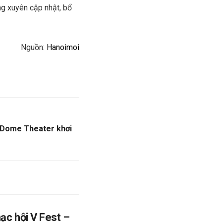
ng xuyên cập nhật, bổ
Nguồn:
Hanoimoi
] Dome Theater khơi
ạc hội V Fest –