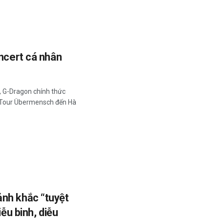
oncert cá nhân
, G-Dragon chính thức
 Tour Übermensch đến Hà
nh khắc “tuyệt
iễu binh, diễu