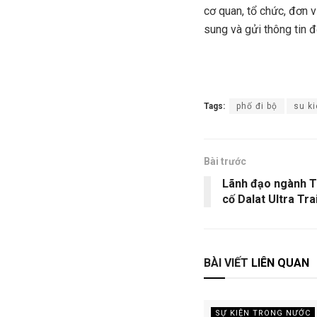
cơ quan, tổ chức, đơn 
sung và gửi thông tin đ
Tags:
phố đi bộ
su ki
Bài trước
Lãnh đạo ngành T
cố Dalat Ultra Trai
BÀI VIẾT
LIÊN QUAN
SỰ KIỆN TRONG NƯỚC