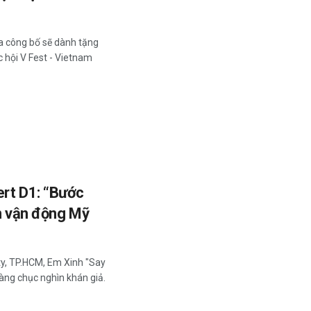
a công bố sẽ dành tặng
 hội V Fest - Vietnam
ert D1: “Bước
ân vận động Mỹ
ity, TP.HCM, Em Xinh "Say
hàng chục nghìn khán giả.