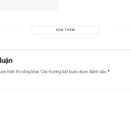
XEM THÊM
 luận
*
ợc hiển thị công khai.
Các trường bắt buộc được đánh dấu