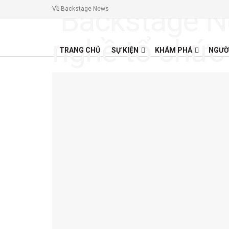
Về Backstage News
TRANG CHỦ
SỰ KIỆN
KHÁM PHÁ
NGƯỜ