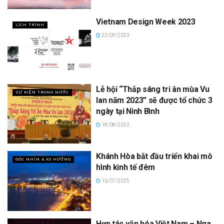
Vietnam Design Week 2023
LỊCH TRÌNH
22/09/2023
Lễ hội “Thắp sáng tri ân mùa Vu
SỰ KIỆN TRONG NƯỚC
lan năm 2023” sẽ được tổ chức 3
ngày tại Ninh Bình
18/08/2023
Khánh Hòa bắt đầu triển khai mô
GÓC NHÌN & XU HƯỚNG
hình kinh tế đêm
16/07/2025
Hợp tác văn hóa Việt Nam – Nga