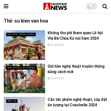
Thẻ:
su kien van hoa
Không thu phí tham quan Lễ hội
SỰ KIỆN TRONG NƯỚC
Vía Bà Chúa Xứ núi Sam 2024
01/06/2024
Giữ hồn nghệ thuật truyền thống
GÓC NHÌN & XU HƯỚNG
bằng cách mới
16/07/2025
Các tác phẩm nghệ thuật, sắp đặt
ĐỘC LẠ
ấn tượng tại Coachella 2024