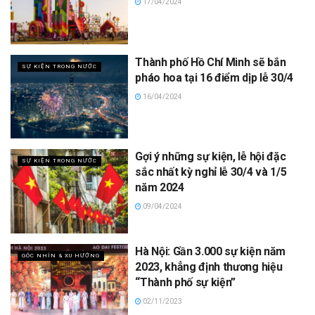
17/04/2024
Thành phố Hồ Chí Minh sẽ bắn
SỰ KIỆN TRONG NƯỚC
pháo hoa tại 16 điểm dịp lễ 30/4
16/04/2024
Gợi ý những sự kiện, lễ hội đặc
SỰ KIỆN TRONG NƯỚC
sắc nhất kỳ nghỉ lễ 30/4 và 1/5
năm 2024
09/04/2024
Hà Nội: Gần 3.000 sự kiện năm
GÓC NHÌN & XU HƯỚNG
2023, khẳng định thương hiệu
“Thành phố sự kiện”
02/11/2023