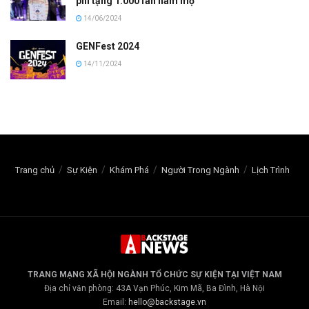
phí tặng 1.000 fan hâm mộ
14/06/2024
GENFest 2024
14/11/2024
Trang chủ
Sự Kiện
Khám Phá
Người Trong Ngành
Lịch Trình
TRANG MẠNG XÃ HỘI NGÀNH TỔ CHỨC SỰ KIỆN TẠI VIỆT NAM
Địa chỉ văn phòng: 43A Vạn Phúc, Kim Mã, Ba Đình, Hà Nội
Email:
hello@backstage.vn