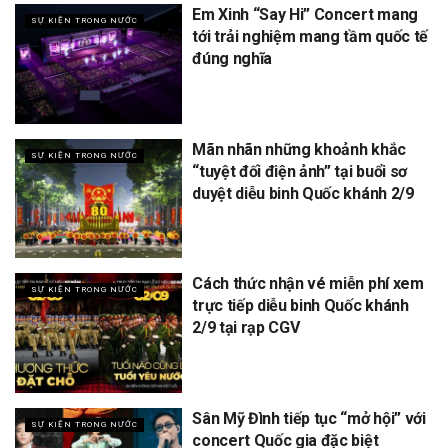
Em Xinh “Say Hi” Concert mang
SỰ KIỆN TRONG NƯỚC
tới trải nghiệm mang tầm quốc tế
đúng nghĩa
Mãn nhãn những khoảnh khắc
SỰ KIỆN TRONG NƯỚC
“tuyệt đối điện ảnh” tại buổi sơ
duyệt diễu binh Quốc khánh 2/9
Cách thức nhận vé miễn phí xem
SỰ KIỆN TRONG NƯỚC
trực tiếp diễu binh Quốc khánh
2/9 tại rạp CGV
Sân Mỹ Đình tiếp tục “mở hội” với
SỰ KIỆN TRONG NƯỚC
concert Quốc gia đặc biệt