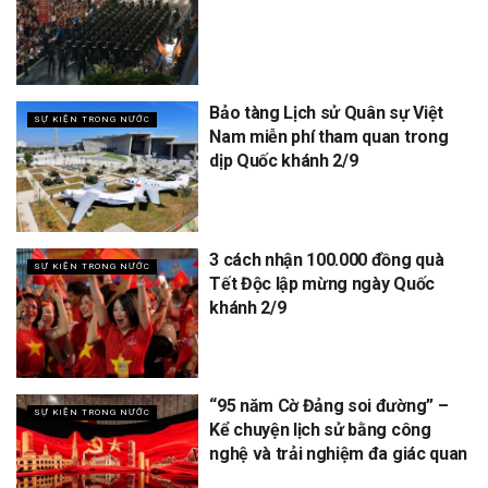
Bảo tàng Lịch sử Quân sự Việt
SỰ KIỆN TRONG NƯỚC
Nam miễn phí tham quan trong
dịp Quốc khánh 2/9
3 cách nhận 100.000 đồng quà
SỰ KIỆN TRONG NƯỚC
Tết Độc lập mừng ngày Quốc
khánh 2/9
“95 năm Cờ Đảng soi đường” –
SỰ KIỆN TRONG NƯỚC
Kể chuyện lịch sử bằng công
nghệ và trải nghiệm đa giác quan