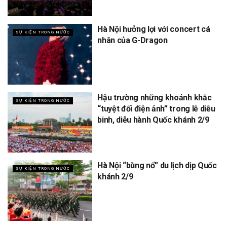
Hà Nội hưởng lợi với concert cá
SỰ KIỆN TRONG NƯỚC
nhân của G-Dragon
Hậu trường những khoảnh khắc
SỰ KIỆN TRONG NƯỚC
“tuyệt đối điện ảnh” trong lễ diễu
binh, diễu hành Quốc khánh 2/9
Hà Nội “bùng nổ” du lịch dịp Quốc
SỰ KIỆN TRONG NƯỚC
khánh 2/9