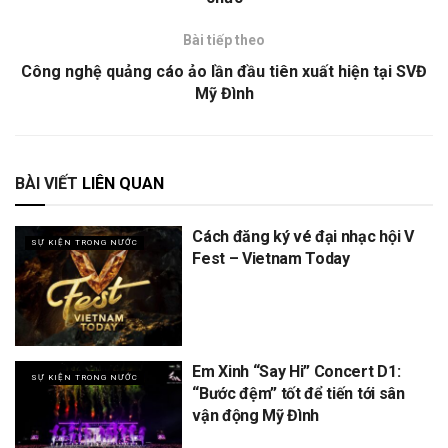
Bài tiếp theo
Công nghệ quảng cáo ảo lần đầu tiên xuất hiện tại SVĐ
Mỹ Đình
BÀI VIẾT
LIÊN QUAN
Cách đăng ký vé đại nhạc hội V
SỰ KIỆN TRONG NƯỚC
Fest – Vietnam Today
Em Xinh “Say Hi” Concert D1:
SỰ KIỆN TRONG NƯỚC
“Bước đệm” tốt để tiến tới sân
vận động Mỹ Đình