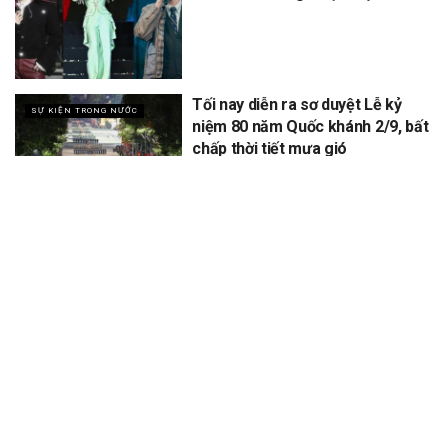
Tối nay diễn ra sơ duyệt Lễ kỷ
SỰ KIỆN TRONG NƯỚC
niệm 80 năm Quốc khánh 2/9, bất
chấp thời tiết mưa gió
XEM THÊM
Để lại một bình luận
Email của bạn sẽ không được hiển thị công khai.
Các trường bắt
*
buộc được đánh dấu