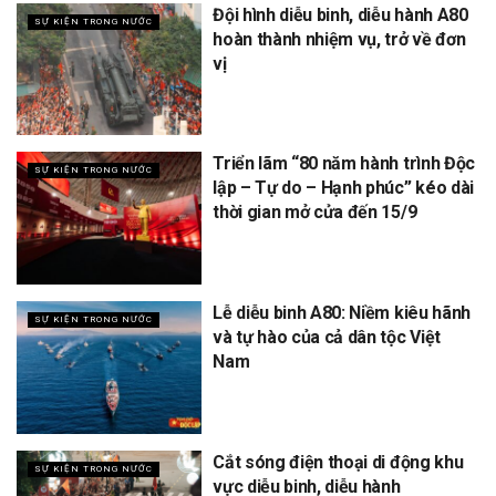
Đội hình diễu binh, diễu hành A80
SỰ KIỆN TRONG NƯỚC
hoàn thành nhiệm vụ, trở về đơn
vị
Triển lãm “80 năm hành trình Độc
SỰ KIỆN TRONG NƯỚC
lập – Tự do – Hạnh phúc” kéo dài
thời gian mở cửa đến 15/9
Lễ diễu binh A80: Niềm kiêu hãnh
SỰ KIỆN TRONG NƯỚC
và tự hào của cả dân tộc Việt
Nam
Cắt sóng điện thoại di động khu
SỰ KIỆN TRONG NƯỚC
vực diễu binh, diễu hành