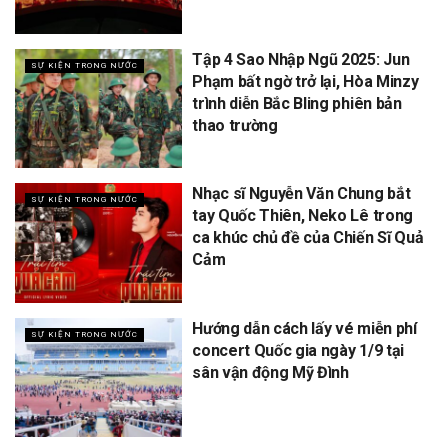
Tập 4 Sao Nhập Ngũ 2025: Jun
SỰ KIỆN TRONG NƯỚC
Phạm bất ngờ trở lại, Hòa Minzy
trình diễn Bắc Bling phiên bản
thao trường
Nhạc sĩ Nguyễn Văn Chung bắt
SỰ KIỆN TRONG NƯỚC
tay Quốc Thiên, Neko Lê trong
ca khúc chủ đề của Chiến Sĩ Quả
Cảm
Hướng dẫn cách lấy vé miễn phí
SỰ KIỆN TRONG NƯỚC
concert Quốc gia ngày 1/9 tại
sân vận động Mỹ Đình