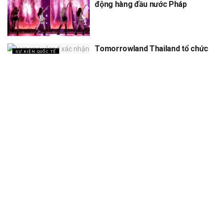
động hàng đầu nước Pháp
Tomorrowland Thailand tổ chức
SỰ KIỆN QUỐC TẾ
5 năm, dự kiến thu về 12 tỷ
XEM THÊM
Trang chủ
Sự Kiện
Khám Phá
Người Trong Ngành
Lịch Trình