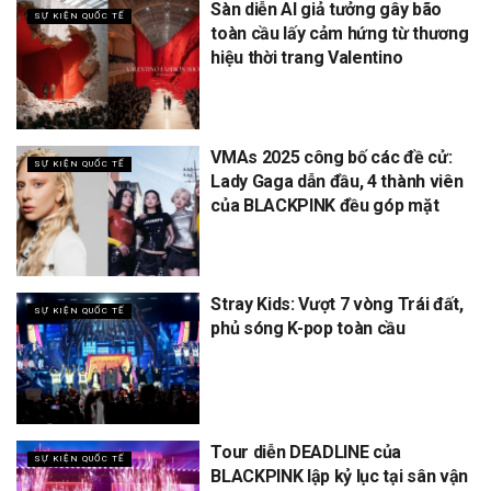
Sàn diễn AI giả tưởng gây bão
SỰ KIỆN QUỐC TẾ
toàn cầu lấy cảm hứng từ thương
hiệu thời trang Valentino
VMAs 2025 công bố các đề cử:
SỰ KIỆN QUỐC TẾ
Lady Gaga dẫn đầu, 4 thành viên
của BLACKPINK đều góp mặt
Stray Kids: Vượt 7 vòng Trái đất,
SỰ KIỆN QUỐC TẾ
phủ sóng K-pop toàn cầu
Tour diễn DEADLINE của
SỰ KIỆN QUỐC TẾ
BLACKPINK lập kỷ lục tại sân vận