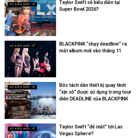
Taylor Swift sẽ biểu diễn tại
SỰ KIỆN QUỐC TẾ
Super Bowl 2026?
BLACKPINK “chạy deadline” ra
SỰ KIỆN QUỐC TẾ
mắt album mới vào tháng 11
Bóc tách dàn thiết bị quay hình
SỰ KIỆN QUỐC TẾ
“xịn sò” được sử dụng trong tour
diễn DEADLINE của BLACKPINK
Taylor Swift “để mắt” tới Las
SỰ KIỆN QUỐC TẾ
Vegas Sphere?