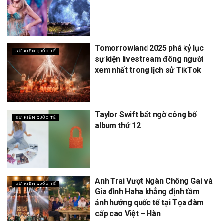
Tomorrowland 2025 phá kỷ lục
SỰ KIỆN QUỐC TẾ
sự kiện livestream đông người
xem nhất trong lịch sử TikTok
Taylor Swift bất ngờ công bố
SỰ KIỆN QUỐC TẾ
album thứ 12
Anh Trai Vượt Ngàn Chông Gai và
SỰ KIỆN QUỐC TẾ
Gia đình Haha khẳng định tầm
ảnh hưởng quốc tế tại Tọa đàm
cấp cao Việt – Hàn