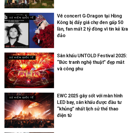
Vé concert G-Dragon tại Hồng
SỰ KIỆN QUỐC TẾ
Kông bị đẩy giá chợ đen gấp 50
lần, fan mất 2 tỷ đồng vì tin kẻ lừa
đảo
Sân khấu UNTOLD Festival 2025:
SỰ KIỆN QUỐC TẾ
“Bức tranh nghệ thuật” đẹp mắt
và công phu
EWC 2025 gây sốt với màn hình
SỰ KIỆN QUỐC TẾ
LED bay, sân khấu được đầu tư
“khủng” nhất lịch sử thể thao
điện tử