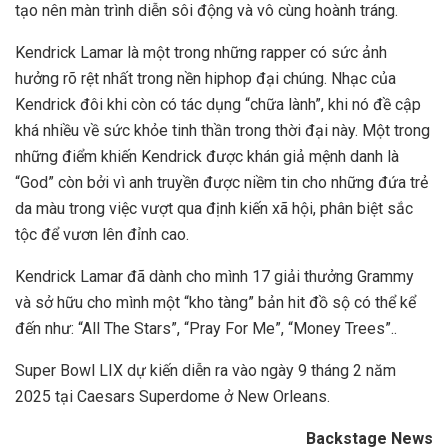
tạo nên màn trình diễn sôi động và vô cùng hoành tráng.
Kendrick Lamar là một trong những rapper có sức ảnh
hưởng rõ rệt nhất trong nền hiphop đại chúng.
Nhạc của
Kendrick đôi khi còn có tác dụng “chữa lành”, khi nó đề cập
khá nhiều về sức khỏe tinh thần trong thời đại này. Một trong
những điểm khiến Kendrick được khán giả mệnh danh là
“God” còn bởi vì anh truyền được niềm tin cho những đứa trẻ
da màu trong việc vượt qua định kiến xã hội, phân biệt sắc
tộc để vươn lên đỉnh cao.
Kendrick Lamar đã dành cho mình 17 giải thưởng Grammy
và sở hữu cho mình một “kho tàng” bản hit đồ sộ có thể kể
đến như: “All The Stars”, “Pray For Me”, “Money Trees”..
Super Bowl LIX dự kiến ​​diễn ra vào ngày 9 tháng 2 năm
2025 tại Caesars Superdome ở New Orleans.
Backstage News