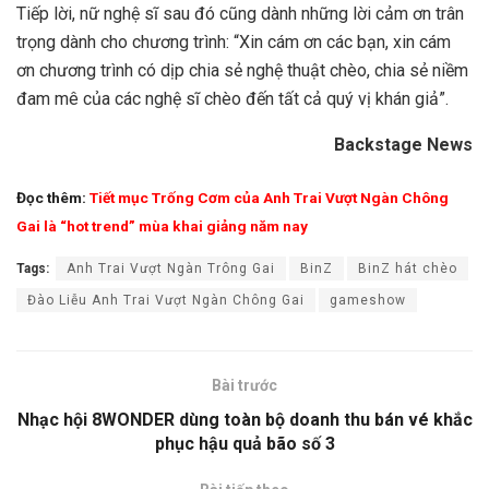
Tiếp lời, nữ nghệ sĩ sau đó cũng dành những lời cảm ơn trân
trọng dành cho chương trình: “Xin cám ơn các bạn, xin cám
ơn chương trình có dịp chia sẻ nghệ thuật chèo, chia sẻ niềm
đam mê của các nghệ sĩ chèo đến tất cả quý vị khán giả”.
Backstage News
Đọc thêm:
Tiết mục Trống Cơm của Anh Trai Vượt Ngàn Chông
Gai là “hot trend” mùa khai giảng năm nay
Tags:
Anh Trai Vượt Ngàn Trông Gai
BinZ
BinZ hát chèo
Đào Liễu Anh Trai Vượt Ngàn Chông Gai
gameshow
Bài trước
Nhạc hội 8WONDER dùng toàn bộ doanh thu bán vé khắc
phục hậu quả bão số 3