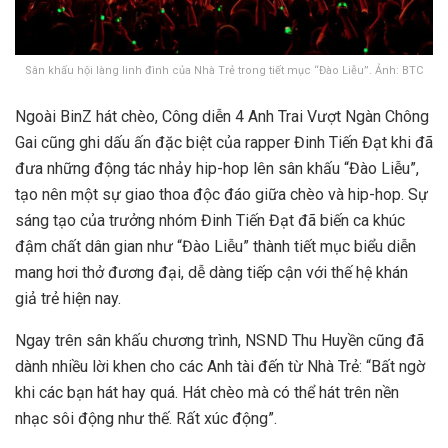
Sân khấu hội làng linh đình của Nhà Trẻ trong tiết mục “Đào Liễu”. Ảnh: BTC
Ngoài BinZ hát chèo, Công diễn 4 Anh Trai Vượt Ngàn Chông
Gai cũng ghi dấu ấn đặc biệt của rapper Đinh Tiến Đạt khi đã
đưa những động tác nhảy hip-hop lên sân khấu “Đào Liễu”,
tạo nên một sự giao thoa độc đáo giữa chèo và hip-hop. Sự
sáng tạo của trưởng nhóm Đinh Tiến Đạt đã biến ca khúc
đậm chất dân gian như “Đào Liễu” thành tiết mục biểu diễn
mang hơi thở đương đại, dễ dàng tiếp cận với thế hệ khán
giả trẻ hiện nay.
Ngay trên sân khấu chương trình, NSND Thu Huyền cũng đã
dành nhiều lời khen cho các Anh tài đến từ Nhà Trẻ: “Bất ngờ
khi các bạn hát hay quá. Hát chèo mà có thể hát trên nền
nhạc sôi động như thế. Rất xúc động”.