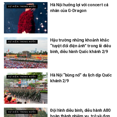
Hà Nội hưởng lợi với concert cá
SỰ KIỆN TRONG NƯỚC
nhân của G-Dragon
Hậu trường những khoảnh khắc
SỰ KIỆN TRONG NƯỚC
“tuyệt đối điện ảnh” trong lễ diễu
binh, diễu hành Quốc khánh 2/9
Hà Nội “bùng nổ” du lịch dịp Quốc
SỰ KIỆN TRONG NƯỚC
khánh 2/9
Đội hình diễu binh, diễu hành A80
SỰ KIỆN TRONG NƯỚC
hoàn thành nhiệm vụ, trở về đơn