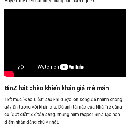
Huyền, thể hiện hát chèo cùng các nam nghệ sĩ.
BinZ hát chèo khiến khán giả mê mẩn
Tiết mục “Đào Liễu” sau khi được lên sóng đã nhanh chóng
gây ấn tượng với khán giả. Dù anh tài nào của Nhà Trẻ cũng
có “đất diễn” để tỏa sáng, nhưng nam rapper BinZ tạo nên
điểm nhấn đáng chú ý nhất.