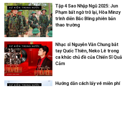
Tập 4 Sao Nhập Ngũ 2025: Jun
SỰ KIỆN TRONG NƯỚC
Phạm bất ngờ trở lại, Hòa Minzy
trình diễn Bắc Bling phiên bản
thao trường
Nhạc sĩ Nguyễn Văn Chung bắt
SỰ KIỆN TRONG NƯỚC
tay Quốc Thiên, Neko Lê trong
ca khúc chủ đề của Chiến Sĩ Quả
Cảm
Hướng dẫn cách lấy vé miễn phí
SỰ KIỆN TRONG NƯỚC
concert Quốc gia ngày 1/9 tại
sân vận động Mỹ Đình
XEM THÊM