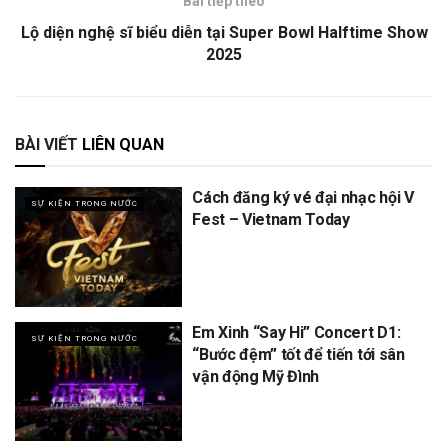
Bài tiếp theo
Lộ diện nghệ sĩ biểu diễn tại Super Bowl Halftime Show
2025
BÀI VIẾT
LIÊN QUAN
Cách đăng ký vé đại nhạc hội V
SỰ KIỆN TRONG NƯỚC
Fest – Vietnam Today
Em Xinh “Say Hi” Concert D1:
SỰ KIỆN TRONG NƯỚC
“Bước đệm” tốt để tiến tới sân
vận động Mỹ Đình