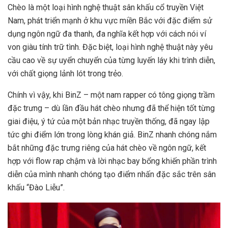
Chèo là một loại hình nghệ thuật sân khấu cổ truyền Việt
Nam, phát triển mạnh ở khu vực miền Bắc với đặc điểm sử
dụng ngôn ngữ đa thanh, đa nghĩa kết hợp với cách nói ví
von giàu tính trữ tình. Đặc biệt, loại hình nghệ thuật này yêu
cầu cao về sự uyển chuyển của từng luyến láy khi trình diễn,
với chất giọng lảnh lót trong trẻo.
Chính vì vậy, khi BinZ – một nam rapper có tông giọng trầm
đặc trưng – dù lần đầu hát chèo nhưng đã thể hiện tốt từng
giai điệu, ý tứ của một bản nhạc truyền thống, đã ngay lập
tức ghi điểm lớn trong lòng khán giả. BinZ nhanh chóng nắm
bắt những đặc trưng riêng của hát chèo về ngôn ngữ, kết
hợp với flow rap chậm và lời nhạc bay bổng khiến phần trình
diễn của mình nhanh chóng tạo điểm nhấn đặc sắc trên sân
khấu “Đào Liễu”.