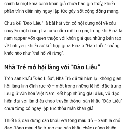
chính là một khía cạnh khán giả chưa bao giờ thấy, khiến
phần trình diễn này ngay lập tức gây sốt cộng đồng mạng.
Chưa kể, “Đào Liễu” là bài hát vốn có nội dung nói về câu
chuyện một chàng trai cưa cẩm một cô gái, trong khi BinZ là
nam rapper vốn quen thuộc với khán giả qua những bản rap
về tình yêu, khiến sự kết hợp giữa BinZ x “Đào Liễu” chẳng
khác nào như “thả hổ về rừng”.
Nhà Trẻ mở hội làng với “Đào Liễu”
Trên sân khấu “Đào Liễu”, Nhà Trẻ đã tái hiện lại không gian
hội làng linh đình rực rỡ – một trong những lễ hội đặc trưng
lưu giữ văn hóa Việt Nam. Kết hợp những giai điệu, vũ đạo
hiện đại với làn điệu chèo truyền thống, sân khấu “Đào Liễu”
chưa từng có ngay lập tức thỏa mãn khán giả.
Thiết kế, dàn dựng sân khấu với tông màu đỏ – xanh lá chủ
đạo (tông màu đặc trưng của sân khấu chèo) cũng khiến