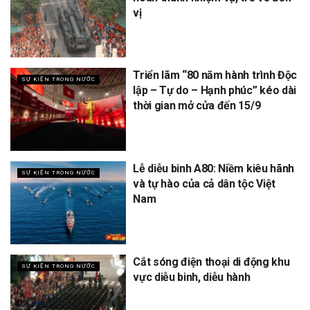
vị
Triển lãm “80 năm hành trình Độc
SỰ KIỆN TRONG NƯỚC
lập – Tự do – Hạnh phúc” kéo dài
thời gian mở cửa đến 15/9
Lễ diễu binh A80: Niềm kiêu hãnh
SỰ KIỆN TRONG NƯỚC
và tự hào của cả dân tộc Việt
Nam
Cắt sóng điện thoại di động khu
SỰ KIỆN TRONG NƯỚC
vực diễu binh, diễu hành