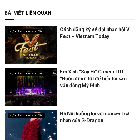
BÀI VIẾT
LIÊN QUAN
Cách đăng ký vé đại nhạc hội V
SỰ KIỆN TRONG NƯỚC
Fest – Vietnam Today
Em Xinh “Say Hi” Concert D1:
SỰ KIỆN TRONG NƯỚC
“Bước đệm” tốt để tiến tới sân
vận động Mỹ Đình
Hà Nội hưởng lợi với concert cá
SỰ KIỆN TRONG NƯỚC
nhân của G-Dragon