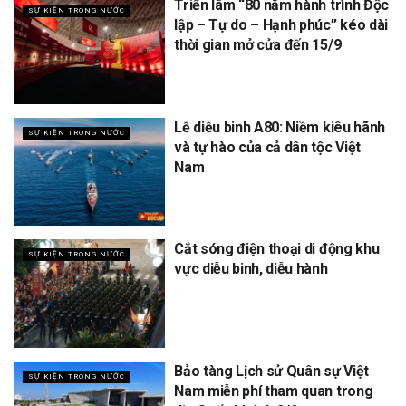
Triển lãm “80 năm hành trình Độc
SỰ KIỆN TRONG NƯỚC
lập – Tự do – Hạnh phúc” kéo dài
thời gian mở cửa đến 15/9
Lễ diễu binh A80: Niềm kiêu hãnh
SỰ KIỆN TRONG NƯỚC
và tự hào của cả dân tộc Việt
Nam
Cắt sóng điện thoại di động khu
SỰ KIỆN TRONG NƯỚC
vực diễu binh, diễu hành
Bảo tàng Lịch sử Quân sự Việt
SỰ KIỆN TRONG NƯỚC
Nam miễn phí tham quan trong