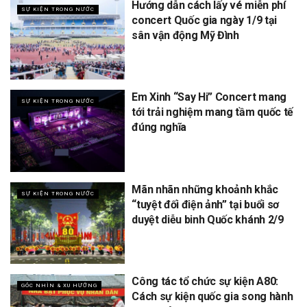
Hướng dẫn cách lấy vé miễn phí
SỰ KIỆN TRONG NƯỚC
concert Quốc gia ngày 1/9 tại
sân vận động Mỹ Đình
Em Xinh “Say Hi” Concert mang
SỰ KIỆN TRONG NƯỚC
tới trải nghiệm mang tầm quốc tế
đúng nghĩa
Mãn nhãn những khoảnh khắc
SỰ KIỆN TRONG NƯỚC
“tuyệt đối điện ảnh” tại buổi sơ
duyệt diễu binh Quốc khánh 2/9
Công tác tổ chức sự kiện A80:
GÓC NHÌN & XU HƯỚNG
Cách sự kiện quốc gia song hành