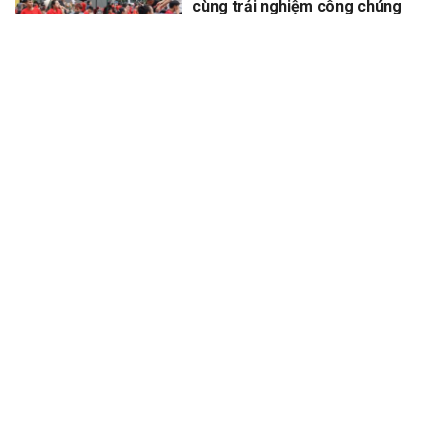
cùng trải nghiệm công chúng
XEM THÊM
Để lại một bình luận
Email của bạn sẽ không được hiển thị công khai.
Các trường bắt
*
buộc được đánh dấu
*
Bình luận