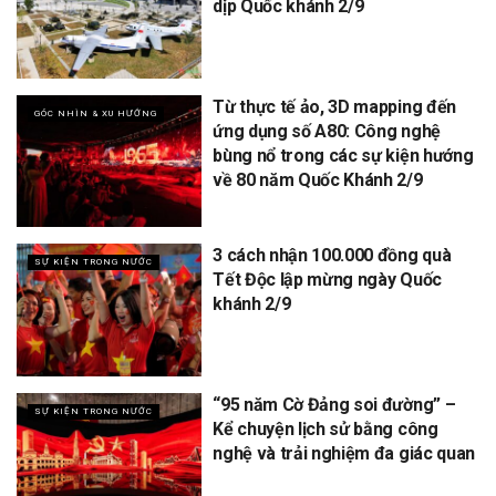
dịp Quốc khánh 2/9
Từ thực tế ảo, 3D mapping đến
GÓC NHÌN & XU HƯỚNG
ứng dụng số A80: Công nghệ
bùng nổ trong các sự kiện hướng
về 80 năm Quốc Khánh 2/9
3 cách nhận 100.000 đồng quà
SỰ KIỆN TRONG NƯỚC
Tết Độc lập mừng ngày Quốc
khánh 2/9
“95 năm Cờ Đảng soi đường” –
SỰ KIỆN TRONG NƯỚC
Kể chuyện lịch sử bằng công
nghệ và trải nghiệm đa giác quan