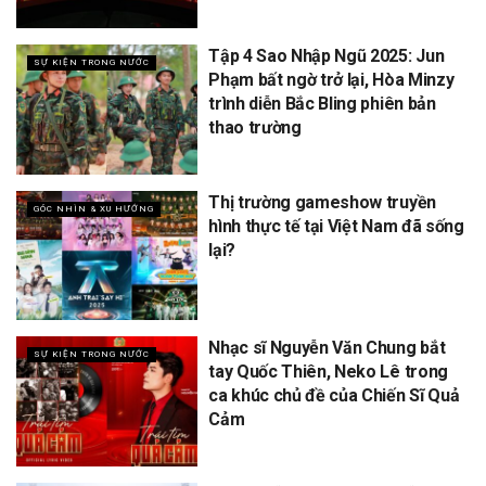
Tập 4 Sao Nhập Ngũ 2025: Jun
SỰ KIỆN TRONG NƯỚC
Phạm bất ngờ trở lại, Hòa Minzy
trình diễn Bắc Bling phiên bản
thao trường
Thị trường gameshow truyền
GÓC NHÌN & XU HƯỚNG
hình thực tế tại Việt Nam đã sống
lại?
Nhạc sĩ Nguyễn Văn Chung bắt
SỰ KIỆN TRONG NƯỚC
tay Quốc Thiên, Neko Lê trong
ca khúc chủ đề của Chiến Sĩ Quả
Cảm