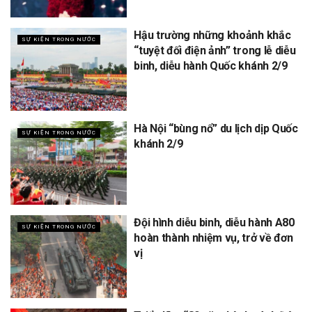
Hậu trường những khoảnh khắc
SỰ KIỆN TRONG NƯỚC
“tuyệt đối điện ảnh” trong lễ diễu
binh, diễu hành Quốc khánh 2/9
Hà Nội “bùng nổ” du lịch dịp Quốc
SỰ KIỆN TRONG NƯỚC
khánh 2/9
Đội hình diễu binh, diễu hành A80
SỰ KIỆN TRONG NƯỚC
hoàn thành nhiệm vụ, trở về đơn
vị