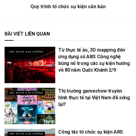
Quy trình tổ chức sự kiện căn bản
BÀI VIẾT
LIÊN QUAN
Từ thực tế ảo, 3D mapping đến
GÓC NHÌN & XU HƯỚNG
ứng dụng số A80: Công nghệ
bùng nổ trong các sự kiện hướng
về 80 năm Quốc Khánh 2/9
Thị trường gameshow truyền
GÓC NHÌN & XU HƯỚNG
hình thực tế tại Việt Nam đã sống
lại?
Công tác tổ chức sự kiện A80:
GÓC NHÌN & XU HƯỚNG