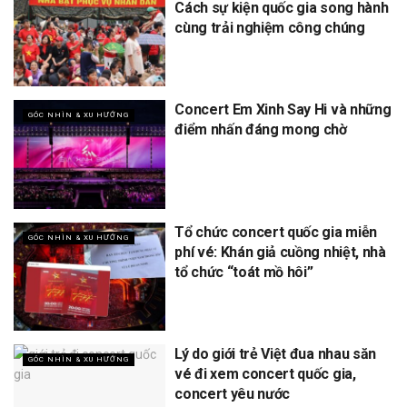
Cách sự kiện quốc gia song hành
cùng trải nghiệm công chúng
Concert Em Xinh Say Hi và những
GÓC NHÌN & XU HƯỚNG
điểm nhấn đáng mong chờ
Tổ chức concert quốc gia miễn
GÓC NHÌN & XU HƯỚNG
phí vé: Khán giả cuồng nhiệt, nhà
tổ chức “toát mồ hôi”
Lý do giới trẻ Việt đua nhau săn
GÓC NHÌN & XU HƯỚNG
vé đi xem concert quốc gia,
concert yêu nước