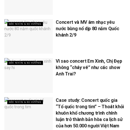
Concert và MV âm nhạc yêu
GÓC NHÌN & XU HƯỚNG
nước bùng nổ dịp 80 năm Quốc
khánh 2/9
Vì sao concert Em Xinh, Chị Đẹp
GÓC NHÌN & XU HƯỚNG
không “cháy vé” như các show
Anh Trai?
Case study: Concert quốc gia
GÓC NHÌN & XU HƯỚNG
“Tổ quốc trong tim” – Thoát khỏi
khuôn khổ chương trình chính
luận trở thành bản hòa ca lịch sử
của hơn 50.000 người Việt Nam