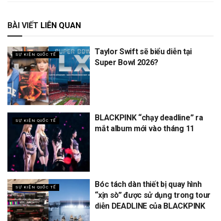
BÀI VIẾT
LIÊN QUAN
Taylor Swift sẽ biểu diễn tại
SỰ KIỆN QUỐC TẾ
Super Bowl 2026?
BLACKPINK “chạy deadline” ra
SỰ KIỆN QUỐC TẾ
mắt album mới vào tháng 11
Bóc tách dàn thiết bị quay hình
SỰ KIỆN QUỐC TẾ
“xịn sò” được sử dụng trong tour
diễn DEADLINE của BLACKPINK