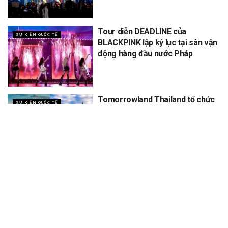
Tour diễn DEADLINE của
SỰ KIỆN QUỐC TẾ
BLACKPINK lập kỷ lục tại sân vận
động hàng đầu nước Pháp
Tomorrowland Thailand tổ chức
SỰ KIỆN QUỐC TẾ
5 năm, dự kiến thu về 12 tỷ
XEM THÊM