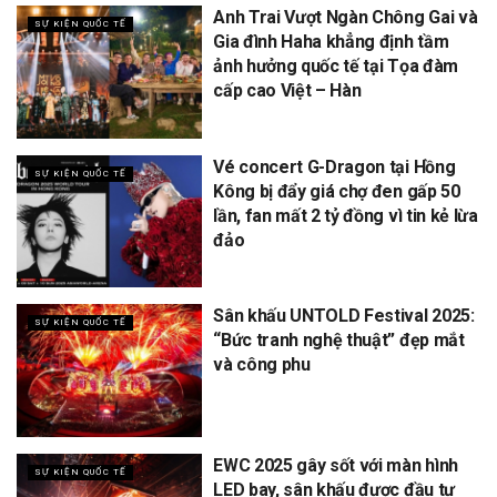
Anh Trai Vượt Ngàn Chông Gai và
SỰ KIỆN QUỐC TẾ
Gia đình Haha khẳng định tầm
ảnh hưởng quốc tế tại Tọa đàm
cấp cao Việt – Hàn
Vé concert G-Dragon tại Hồng
SỰ KIỆN QUỐC TẾ
Kông bị đẩy giá chợ đen gấp 50
lần, fan mất 2 tỷ đồng vì tin kẻ lừa
đảo
Sân khấu UNTOLD Festival 2025:
SỰ KIỆN QUỐC TẾ
“Bức tranh nghệ thuật” đẹp mắt
và công phu
EWC 2025 gây sốt với màn hình
SỰ KIỆN QUỐC TẾ
LED bay, sân khấu được đầu tư