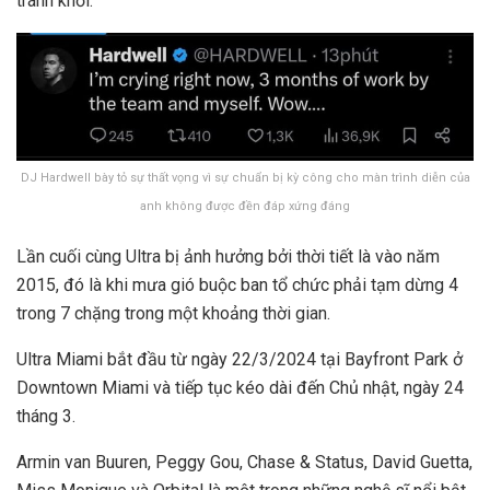
tránh khỏi.
DJ Hardwell bày tỏ sự thất vọng vì sự chuẩn bị kỳ công cho màn trình diễn của
anh không được đền đáp xứng đáng
Lần cuối cùng Ultra bị ảnh hưởng bởi thời tiết là vào năm
2015, đó là khi mưa gió buộc ban tổ chức phải tạm dừng 4
trong 7 chặng trong một khoảng thời gian.
Ultra Miami bắt đầu từ ngày 22/3/2024 tại Bayfront Park ở
Downtown Miami và tiếp tục kéo dài đến Chủ nhật, ngày 24
tháng 3.
Armin van Buuren, Peggy Gou, Chase & Status, David Guetta,