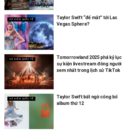
Taylor Swift “để mắt” tới Las
SỰ KIỆN QUỐC TẾ
Vegas Sphere?
Tomorrowland 2025 phá kỷ lục
SỰ KIỆN QUỐC TẾ
sự kiện livestream đông người
xem nhất trong lịch sử TikTok
Taylor Swift bất ngờ công bố
SỰ KIỆN QUỐC TẾ
album thứ 12