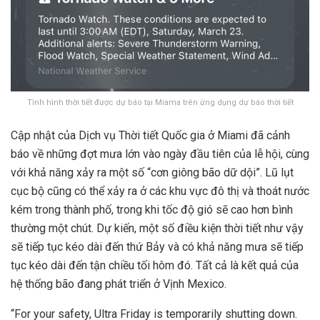
Tình hình thời tiết được dự báo tại Miama trên ứng dụng dự báo thời tiết
Cập nhật của Dịch vụ Thời tiết Quốc gia ở Miami đã cảnh
báo về những đợt mưa lớn vào ngày đầu tiên của lễ hội, cùng
với khả năng xảy ra một số “cơn giông bão dữ dội”. Lũ lụt
cục bộ cũng có thể xảy ra ở các khu vực đô thị và thoát nước
kém trong thành phố, trong khi tốc độ gió sẽ cao hơn bình
thường một chút. Dự kiến, một số điều kiện thời tiết như vậy
sẽ tiếp tục kéo dài đến thứ Bảy và có khả năng mưa sẽ tiếp
tục kéo dài đến tận chiều tối hôm đó. Tất cả là kết quả của
hệ thống bão đang phát triển ở Vịnh Mexico.
“For your safety, Ultra Friday is temporarily shutting down.