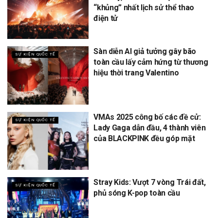
“khủng” nhất lịch sử thể thao
điện tử
Sàn diễn AI giả tưởng gây bão
SỰ KIỆN QUỐC TẾ
toàn cầu lấy cảm hứng từ thương
hiệu thời trang Valentino
VMAs 2025 công bố các đề cử:
SỰ KIỆN QUỐC TẾ
Lady Gaga dẫn đầu, 4 thành viên
của BLACKPINK đều góp mặt
Stray Kids: Vượt 7 vòng Trái đất,
SỰ KIỆN QUỐC TẾ
phủ sóng K-pop toàn cầu