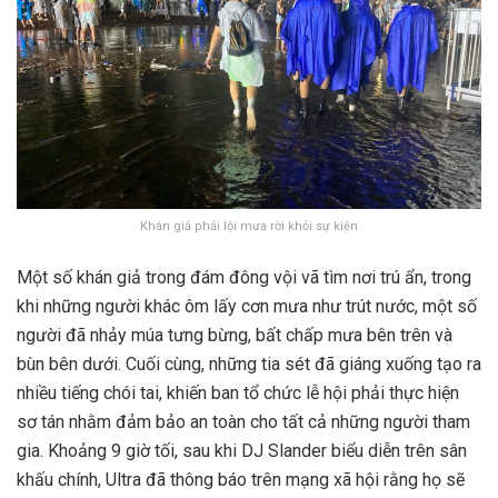
Khán giả phải lội mưa rời khỏi sự kiện
Một số khán giả trong đám đông vội vã tìm nơi trú ẩn, trong
khi những người khác ôm lấy cơn mưa như trút nước, một số
người đã nhảy múa tưng bừng, bất chấp mưa bên trên và
bùn bên dưới. Cuối cùng, những tia sét đã giáng xuống tạo ra
nhiều tiếng chói tai, khiến ban tổ chức lễ hội phải thực hiện
sơ tán nhằm đảm bảo an toàn cho tất cả những người tham
gia. Khoảng 9 giờ tối, sau khi DJ Slander biểu diễn trên sân
khấu chính, Ultra đã thông báo trên mạng xã hội rằng họ sẽ