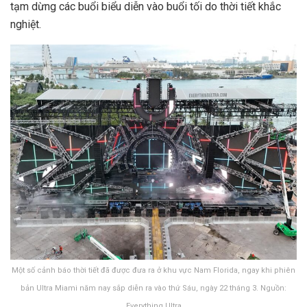
tạm dừng các buổi biểu diễn vào buổi tối do thời tiết khắc
nghiệt.
Một số cảnh báo thời tiết đã được đưa ra ở khu vực Nam Florida, ngay khi phiên
bản Ultra Miami năm nay sắp diễn ra vào thứ Sáu, ngày 22 tháng 3. Nguồn:
Everything Ultra