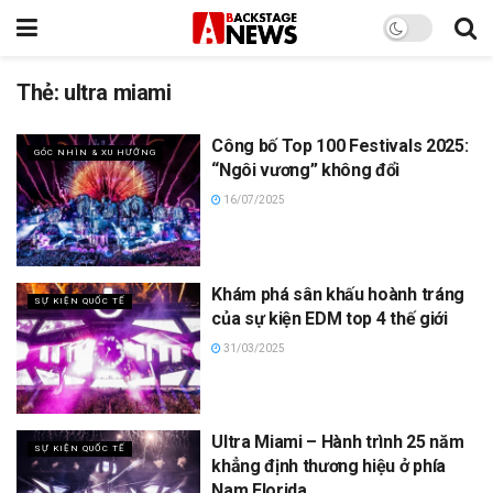
Thẻ:
ultra miami
Công bố Top 100 Festivals 2025:
GÓC NHÌN & XU HƯỚNG
“Ngôi vương” không đổi
16/07/2025
Khám phá sân khấu hoành tráng
SỰ KIỆN QUỐC TẾ
của sự kiện EDM top 4 thế giới
31/03/2025
Ultra Miami – Hành trình 25 năm
SỰ KIỆN QUỐC TẾ
khẳng định thương hiệu ở phía
Nam Florida