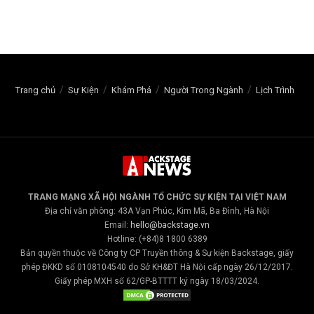
Trang chủ
Sự Kiện
Khám Phá
Người Trong Ngành
Lịch Trình
TRANG MẠNG XÃ HỘI NGÀNH TỔ CHỨC SỰ KIỆN TẠI VIỆT NAM
Địa chỉ văn phòng: 43A Vạn Phúc, Kim Mã, Ba Đình, Hà Nội
Email:
hello@backstage.vn
Hotline: (+84)8 1800 6389
Bản quyền thuộc về Công ty CP Truyền thông & Sự kiện Backstage, giấy
phép ĐKKD số 0108104540 do Sở KH&ĐT Hà Nội cấp ngày 26/12/2017.
Giấy phép MXH số 62/GP-BTTTT ký ngày 18/03/2024.