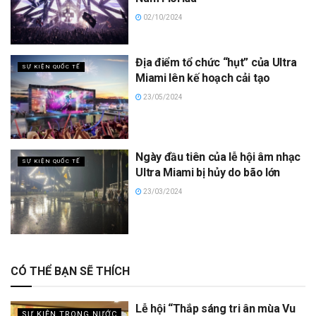
02/10/2024
Địa điểm tổ chức “hụt” của Ultra
SỰ KIỆN QUỐC TẾ
Miami lên kế hoạch cải tạo
23/05/2024
Ngày đầu tiên của lễ hội âm nhạc
SỰ KIỆN QUỐC TẾ
Ultra Miami bị hủy do bão lớn
23/03/2024
CÓ THỂ BẠN SẼ THÍCH
Lễ hội “Thắp sáng tri ân mùa Vu
SỰ KIỆN TRONG NƯỚC