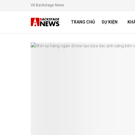
Về Backstage News
TRANG CHỦ
SỰ KIỆN
KH