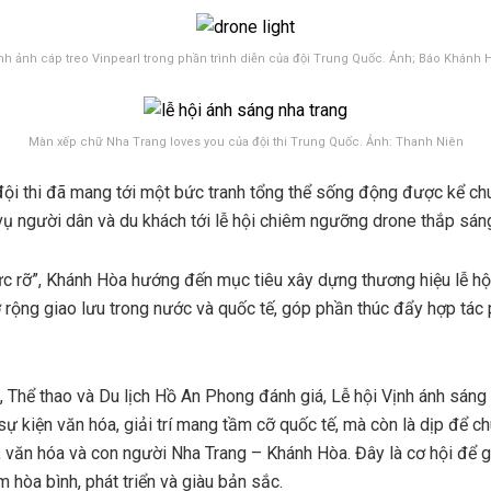
nh ảnh cáp treo Vinpearl trong phần trình diễn của đội Trung Quốc. Ảnh; Báo Khánh 
Màn xếp chữ Nha Trang loves you của đội thi Trung Quốc. Ảnh: Thanh Niên
 đội thi đã mang tới một bức tranh tổng thể sống động được kể c
vụ người dân và du khách tới lễ hội chiêm ngưỡng drone thắp sán
c rỡ”, Khánh Hòa hướng đến mục tiêu xây dựng thương hiệu lễ hội 
 rộng giao lưu trong nước và quốc tế, góp phần thúc đẩy hợp tác p
 Thể thao và Du lịch Hồ An Phong đánh giá, Lễ hội Vịnh ánh sáng
ự kiện văn hóa, giải trí mang tầm cỡ quốc tế, mà còn là dịp để c
, văn hóa và con người Nha Trang – Khánh Hòa. Đây là cơ hội để g
 hòa bình, phát triển và giàu bản sắc.