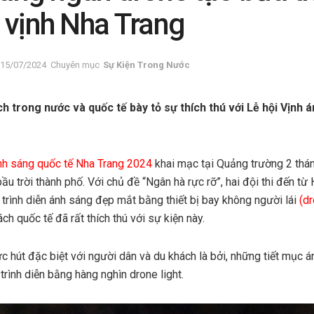
 vịnh Nha Trang
15/07/2024
Chuyên mục
Sự Kiện Trong Nước
 trong nước và quốc tế bày tỏ sự thích thú với Lễ hội Vịnh 
nh sáng quốc tế Nha Trang 2024
khai mạc tại Quảng trường 2 thá
 bầu trời thành phố. Với chủ đề “Ngân hà rực rỡ”, hai đội thi đến t
rình diễn ánh sáng đẹp mắt bằng thiết bị bay không người lái
(d
ch quốc tế đã rất thích thú với sự kiện này.
ức hút đặc biệt với người dân và du khách là bởi, những tiết mục
rình diễn bằng hàng nghìn drone light.