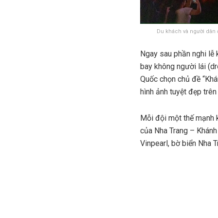
Du khách và người dân 
Ngay sau phần nghi lễ 
bay không người lái (dr
Quốc chọn chủ đề “Khán
hình ảnh tuyệt đẹp trên
Mỗi đội một thế mạnh k
của Nha Trang – Khánh 
Vinpearl, bờ biển Nha 