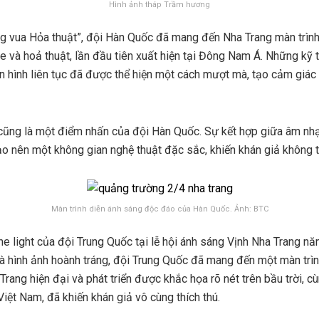
Hình ảnh tháp Trầm hương
g vua Hỏa thuật”, đội Hàn Quốc đã mang đến Nha Trang màn trình
e và hoả thuật, lần đầu tiên xuất hiện tại Đông Nam Á. Những kỹ t
ển hình liên tục đã được thể hiện một cách mượt mà, tạo cảm gi
ũng là một điểm nhấn của đội Hàn Quốc. Sự kết hợp giữa âm nhạ
 nên một không gian nghệ thuật đặc sắc, khiến khán giả không t
Màn trình diễn ánh sáng độc đáo của Hàn Quốc. Ảnh: BTC
one light của đội Trung Quốc tại lễ hội ánh sáng Vịnh Nha Trang n
n và hình ảnh hoành tráng, đội Trung Quốc đã mang đến một màn tr
rang hiện đại và phát triển được khắc họa rõ nét trên bầu trời, c
Việt Nam, đã khiến khán giả vô cùng thích thú.