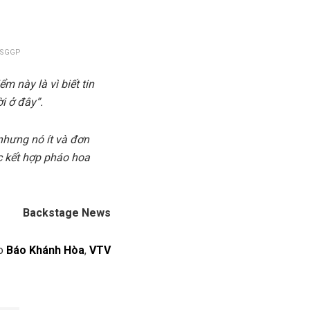
: SGGP
m này là vì biết tin
i ở đây”.
 nhưng nó ít và đơn
c kết hợp pháo hoa
Backstage News
o
Báo Khánh Hòa
,
VTV