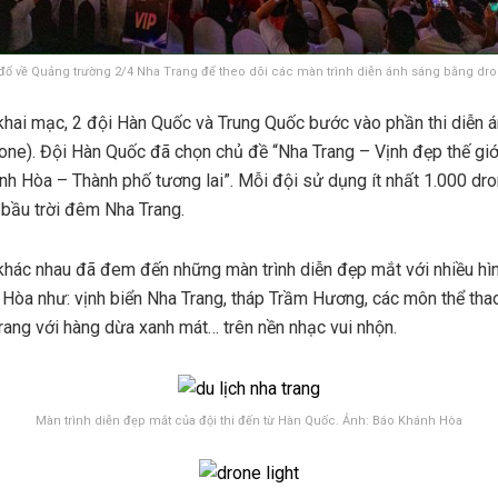
đổ về Quảng trường 2/4 Nha Trang để theo dõi các màn trình diễn ánh sáng bằng dr
khai mạc, 2 đội Hàn Quốc và Trung Quốc bước vào phần thi diễn á
one). Đội Hàn Quốc đã chọn chủ đề “Nha Trang – Vịnh đẹp thế giới
h Hòa – Thành phố tương lai”. Mỗi đội sử dụng ít nhất 1.000 dr
 bầu trời đêm Nha Trang.
hác nhau đã đem đến những màn trình diễn đẹp mắt với nhiều hìn
Hòa như: vịnh biển Nha Trang, tháp Trầm Hương, các môn thể thao
Trang với hàng dừa xanh mát… trên nền nhạc vui nhộn.
Màn trình diễn đẹp mắt của đội thi đến từ Hàn Quốc. Ảnh: Báo Khánh Hòa