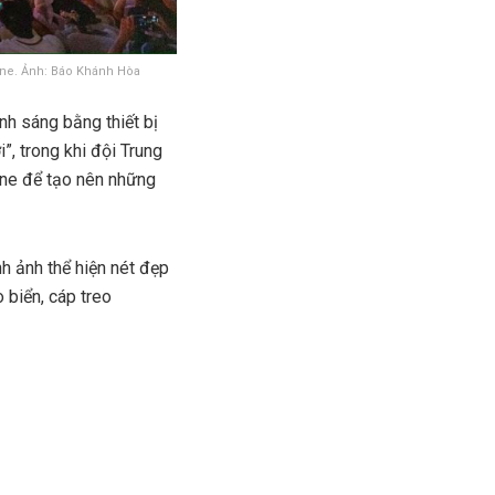
one. Ảnh: Báo Khánh Hòa
nh sáng bằng thiết bị
”, trong khi đội Trung
one để tạo nên những
h ảnh thể hiện nét đẹp
 biển, cáp treo