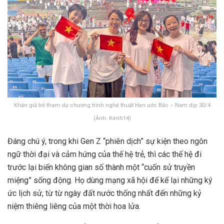
Khán giả trẻ tham dự chương trình nghệ thuật Hẹn ước Bắc – Nam dịp 30/4
(Ảnh: Kenh14)
Đáng chú ý, trong khi Gen Z “phiên dịch” sự kiện theo ngôn
ngữ thời đại và cảm hứng của thế hệ trẻ, thì các thế hệ đi
trước lại biến không gian số thành một “cuốn sử truyền
miệng” sống động. Họ dùng mạng xã hội để kể lại những ký
ức lịch sử, từ từ ngày đất nước thống nhất đến những kỷ
niệm thiêng liêng của một thời hoa lửa.