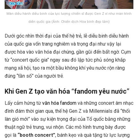
Màn diễu hành diễu binh của lực lượng chiến sĩ được Gen Z ví như màn trình
diễn quốc gia (Ảnh: Chiến dịch Hòa bình đẹp lắm)
Dưới góc nhìn thời đại của thế hệ trẻ, lễ diễu binh diễu hành
của quốc gia vốn trang nghiêm và trọng đại như vậy lại
được hòa vào văn hóa đại chúng, gần gũi đến bất ngờ. Cụm
từ “concert quốc gia” ngay sau đó lập tức phủ sóng khắp
mạng xã hội, tạo ra một bầu không khí yêu nước rộn ràng
đúng “tần số” của người trẻ.
Khi Gen Z tạo văn hóa “fandom yêu nước”
Lấy cảm hứng từ
văn hóa fandom
và những concert âm nhạc
đình đám thời gian qua, thế hệ Gen Z và Millennials đã “thổi
làn gió mới” vào sự kiện trọng đại của Tổ quốc bằng những
thuật ngữ trẻ trung, vui nhộn. Các mô hình trưng bày được
gọi là
“booth concert”
, bánh kẹo và quà tặng từ lực lượng