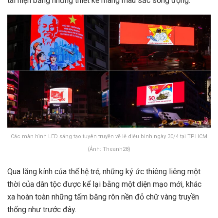
tái hiện bằng những thiết kế mang màu sắc sống động.
Các màn hình LED sáng tạo tuyên truyền về lễ diễu binh ngày 30/4 tại TP.HCM
(Ảnh: Theanh28)
Qua lăng kính của thế hệ trẻ, những ký ức thiêng liêng một
thời của dân tộc được kể lại bằng một diện mạo mới, khác
xa hoàn toàn những tấm băng rôn nền đỏ chữ vàng truyền
thống như trước đây.