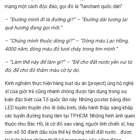
mạng một cách độc đáo, gọi đó là “fanchant quốc dân”:
– ”Đường mình đi là đường gì?” – “Đường dài tương lai
quê hương đang gọi mời.”
– “Chúng mình thuộc dòng gì?” – “Dòng máu Lạc Hồng,
4000 năm, dòng máu đỏ tươi chảy trong tim mình.”
– “Làm thế này để làm gì?” – “Để cho đất nước yên vui từ
đó, để cho đỏ thắm màu cờ tự do.
Kinh nghiệm thực hiện hàng loạt dự án (project) ủng hộ nghệ
sĩ của giới trẻ cũng nhanh chóng được tận dụng trong sự
kiện đặc biệt của Tổ quốc lần này. Những poster bằng đèn
LED tuyên truyền cho lễ diễu binh, diễu hành thắp sáng khắp
các tuyến đường trung tâm tại TP.HCM. Những hình ảnh quen
thuộc như Bác Hồ, lá cờ đỏ sao vàng, người lính chiến sĩ, hay
con số 50 đánh dấu nửa thế kỷ thống nhất đất nước… được