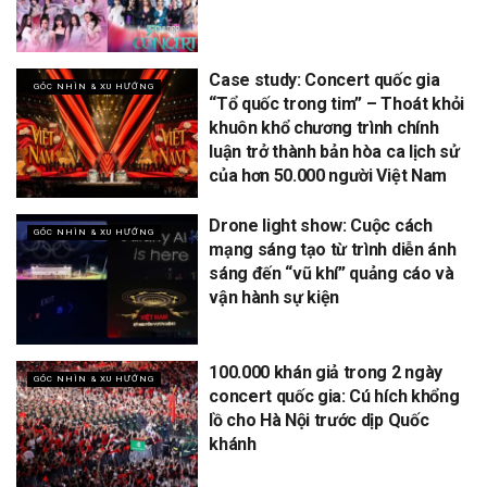
Case study: Concert quốc gia
GÓC NHÌN & XU HƯỚNG
“Tổ quốc trong tim” – Thoát khỏi
khuôn khổ chương trình chính
luận trở thành bản hòa ca lịch sử
của hơn 50.000 người Việt Nam
Drone light show: Cuộc cách
GÓC NHÌN & XU HƯỚNG
mạng sáng tạo từ trình diễn ánh
sáng đến “vũ khí” quảng cáo và
vận hành sự kiện
100.000 khán giả trong 2 ngày
GÓC NHÌN & XU HƯỚNG
concert quốc gia: Cú hích khổng
lồ cho Hà Nội trước dịp Quốc
khánh