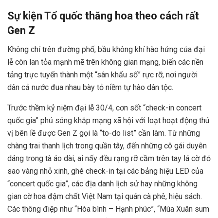
Sự kiện Tổ quốc thăng hoa theo cách rất
Gen Z
Không chỉ trên đường phố, bầu không khí hào hứng của đại
lễ còn lan tỏa mạnh mẽ trên không gian mạng, biến các nền
tảng trực tuyến thành một “sân khấu số” rực rỡ, nơi người
dân cả nước đua nhau bày tỏ niềm tự hào dân tộc.
Trước thềm kỷ niệm đại lễ 30/4, cơn sốt “check-in concert
quốc gia” phủ sóng khắp mạng xã hội với loạt hoạt động thú
vị bên lề được Gen Z gọi là “to-do list” cần làm. Từ những
chàng trai thanh lịch trong quần tây, đến những cô gái duyên
dáng trong tà áo dài, ai nấy đều rạng rỡ cầm trên tay lá cờ đỏ
sao vàng nhỏ xinh, ghé check-in tại các bảng hiệu LED của
“concert quốc gia”, các địa danh lịch sử hay những không
gian cờ hoa đậm chất Việt Nam tại quán cà phê, hiệu sách.
Các thông điệp như “Hòa bình – Hạnh phúc”, “Mùa Xuân sum