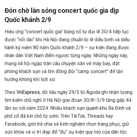
Đón chờ làn sóng concert quốc gia dịp
Quốc khánh 2/9
Hiệu ứng “concert quốc gia” bùng nổ từ đại lễ 30/4 tiếp tục
được “nối dài” khi Hà Nội đang chuẩn bị lễ diễu binh và diễu
hành kỷ niệm 80 năm Quốc khánh 2/9 – sự kiện đang được
nhân dân Việt Nam đếm ngược từng ngày. Những ngày này,
mạng xã hội ngập tràn câu chuyện săn vé máy bay, đặt
phòng khách sạn và tìm đồng đội “camp concert” để tận
hưởng không khí lịch sử.
Theo
VnExpress
, dữ liệu ngày 29/5 từ Agoda ghi nhận lượng
tìm kiếm chỗ nghỉ ở Hà Nội giai đoạn 30/8–3/9 tăng gấp 44
lần so với năm 2024. Nhiều khách sạn quanh khu Ba Đình và
phố cổ đã kín chỗ từ sớm. Trên TikTok, Threads hay
Facebook, giới trẻ chia sẻ kinh nghiệm chọn trang phục, giữ
sức khỏe và vị trí đẹp để “đu” sự kiện quy mô của dân tộc.