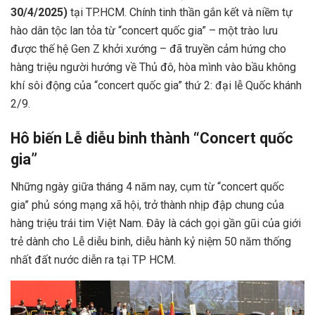
30/4/2025)
tại TP.HCM. Chính tinh thần gắn kết và niềm tự
hào dân tộc lan tỏa từ “concert quốc gia” – một trào lưu
được thế hệ Gen Z khởi xướng – đã truyền cảm hứng cho
hàng triệu người hướng về Thủ đô, hòa mình vào bầu không
khí sôi động của “concert quốc gia” thứ 2: đại lễ Quốc khánh
2/9.
Hô biến Lễ diễu binh thành “Concert quốc
gia”
Những ngày giữa tháng 4 năm nay, cụm từ “concert quốc
gia” phủ sóng mạng xã hội, trở thành nhịp đập chung của
hàng triệu trái tim Việt Nam. Đây là cách gọi gần gũi của giới
trẻ dành cho Lễ diễu binh, diễu hành kỷ niệm 50 năm thống
nhất đất nước diễn ra tại TP HCM.