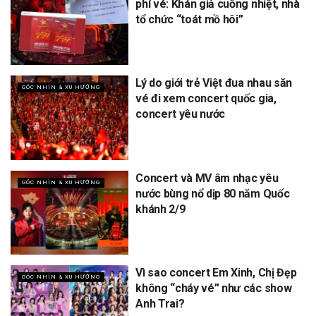
phí vé: Khán giả cuồng nhiệt, nhà
tổ chức “toát mồ hôi”
Lý do giới trẻ Việt đua nhau săn
GÓC NHÌN & XU HƯỚNG
vé đi xem concert quốc gia,
concert yêu nước
Concert và MV âm nhạc yêu
GÓC NHÌN & XU HƯỚNG
nước bùng nổ dịp 80 năm Quốc
khánh 2/9
Vì sao concert Em Xinh, Chị Đẹp
GÓC NHÌN & XU HƯỚNG
không “cháy vé” như các show
Anh Trai?