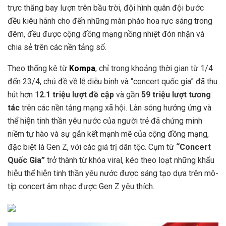
trực thăng bay lượn trên bầu trời, đội hình quân đội bước
đều kiêu hãnh cho đến những màn pháo hoa rực sáng trong
đêm, đều được cộng đồng mạng nồng nhiệt đón nhận và
chia sẻ trên các nền tảng số.
Theo thống kê từ
Kompa
, chỉ trong khoảng thời gian từ 1/4
đến 23/4, chủ đề về lễ diễu binh và “concert quốc gia” đã thu
hút hơn 1
2.1 triệu lượt đề cập
và gần
59 triệu lượt tương
tác
trên các nền tảng mạng xã hội. L
àn sóng hưởng ứng và
thể hiện tinh thần yêu nước của người trẻ đã chứng minh
niềm tự hào và sự gắn kết mạnh mẽ của cộng đồng mạng,
đặc biệt là Gen Z, với các giá trị dân tộc. Cụm từ
“Concert
Quốc Gia”
trở thành từ khóa viral, kéo theo loạt những khẩu
hiệu thể hiện tinh thần yêu nước được sáng tạo dựa trên mô-
típ concert âm nhạc được Gen Z yêu thích.