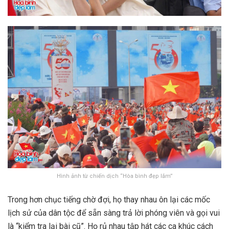
Hình ảnh từ chiến dịch “Hòa bình đẹp lắm”
Trong hơn chục tiếng chờ đợi, họ thay nhau ôn lại các mốc
lịch sử của dân tộc để sẵn sàng trả lời phóng viên và gọi vui
là “kiểm tra lại bài cũ”. Họ rủ nhau tập hát các ca khúc cách