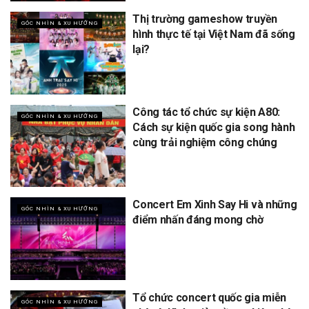
Thị trường gameshow truyền
GÓC NHÌN & XU HƯỚNG
hình thực tế tại Việt Nam đã sống
lại?
Công tác tổ chức sự kiện A80:
GÓC NHÌN & XU HƯỚNG
Cách sự kiện quốc gia song hành
cùng trải nghiệm công chúng
Concert Em Xinh Say Hi và những
GÓC NHÌN & XU HƯỚNG
điểm nhấn đáng mong chờ
Tổ chức concert quốc gia miễn
GÓC NHÌN & XU HƯỚNG