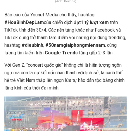
(Ảnh: Kompa)
Báo cáo của Younet Media cho thấy, hashtag
#HoaBinhDepLam
của chiến dịch đạt
1 tỷ lượt xem
trên
TikTok tính đến 30/4. Các nền tảng khác như Facebook và
TikTok cũng trở thành tâm điểm với những nội dung trending,
hashtag
#dieubinh
,
#50namgiaiphongmiennam
, cùng
lượng tìm kiếm trên
Google Trends
tăng gấp 2-3 lần.
Với Gen Z, “concert quốc gia” không chỉ là hiện tượng ngôn
ngữ mà còn là sự kết nối chân thành với lịch sử, là cách thế
hệ trẻ Việt Nam thắp lên ngọn lửa tự hào dân tộc bằng chính
lăng kính của thời đại mình.