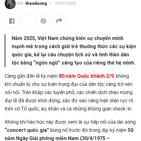
Bởi
thaoduong
29/07/2025
Năm 2025, Việt Nam chứng kiến sự chuyển mình
mạnh mẽ trong cách giới trẻ thưởng thức các sự kiện
quốc gia, kể lại câu chuyện lịch sử và tinh thần dân
tộc bằng “ngôn ngữ” sáng tạo của riêng thế hệ mình.
Càng gần đến lễ kỷ niệm
80 năm Quốc khánh 2/9
, không
khí chuẩn bị cho sự kiện trọng đại của dân tộc càng trở nên
sôi nổi. Trên khắp các tuyến phố, các chiến dịch chào mừng
đại lễ đã được khởi động, sắc đỏ sao vàng hiện diện rực rỡ
trên cờ Tổ quốc, áo, khăn và cả những không gian check-in.
Không khí háo hức này được xem là sự tiếp nối của làn sóng
“concert quốc gia”
bùng nổ trước đó trong dịp kỷ niệm
50
năm Ngày Giải phóng miền Nam (30/4/1975 –