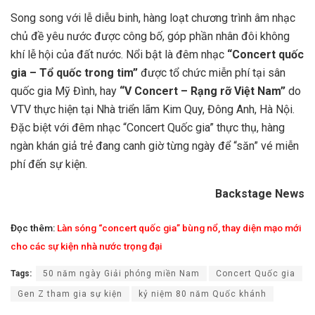
Song song với lễ diễu binh, hàng loạt chương trình âm nhạc
chủ đề yêu nước được công bố, góp phần nhân đôi không
khí lễ hội của đất nước. Nổi bật là đêm nhạc
“Concert quốc
gia – Tổ quốc trong tim”
được tổ chức miễn phí tại sân
quốc gia Mỹ Đình, hay
“V Concert – Rạng rỡ Việt Nam”
do
VTV thực hiện tại Nhà triển lãm Kim Quy, Đông Anh, Hà Nội.
Đặc biệt với đêm nhạc “Concert Quốc gia” thực thụ, hàng
ngàn khán giả trẻ đang canh giờ từng ngày để “săn” vé miễn
phí đến sự kiện.
Backstage News
Đọc thêm:
Làn sóng “concert quốc gia” bùng nổ, thay diện mạo mới
cho các sự kiện nhà nước trọng đại
Tags:
50 năm ngày Giải phóng miền Nam
Concert Quốc gia
Gen Z tham gia sự kiện
kỷ niệm 80 năm Quốc khánh