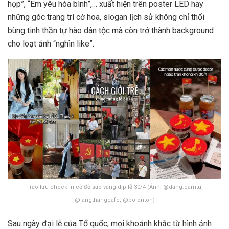
họp”, “Em yêu hòa bình”,… xuất hiện trên poster LED hay
những góc trang trí cờ hoa, slogan lịch sử không chỉ thổi
bùng tinh thần tự hào dân tộc mà còn trở thành background
cho loạt ảnh “nghìn like”.
Trào lưu check-in cờ đỏ sao vàng dịp lễ 30/4 (Ảnh: @dang.camtu,
@langthangcafe, @bolonton)
Sau ngày đại lễ của Tổ quốc, mọi khoảnh khắc từ hình ảnh