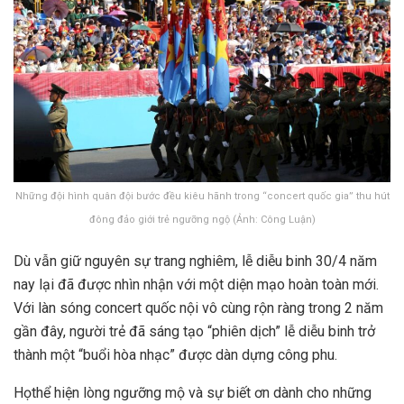
Những đội hình quân đội bước đều kiêu hãnh trong “concert quốc gia” thu hút
đông đảo giới trẻ ngưỡng ngộ (Ảnh: Công Luận)
Dù vẫn giữ nguyên sự trang nghiêm, lễ diễu binh 30/4 năm
nay lại đã được nhìn nhận với một diện mạo hoàn toàn mới.
Với làn sóng concert quốc nội vô cùng rộn ràng trong 2 năm
gần đây, người trẻ đã sáng tạo “phiên dịch” lễ diễu binh trở
thành một “buổi hòa nhạc” được dàn dựng công phu.
Họ
thể hiện lòng ngưỡng mộ và sự biết ơn
dành cho những