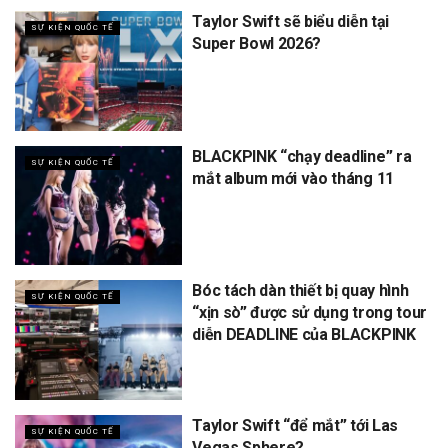
Taylor Swift sẽ biểu diễn tại
SỰ KIỆN QUỐC TẾ
Super Bowl 2026?
BLACKPINK “chạy deadline” ra
SỰ KIỆN QUỐC TẾ
mắt album mới vào tháng 11
Bóc tách dàn thiết bị quay hình
SỰ KIỆN QUỐC TẾ
“xịn sò” được sử dụng trong tour
diễn DEADLINE của BLACKPINK
Taylor Swift “để mắt” tới Las
SỰ KIỆN QUỐC TẾ
Vegas Sphere?