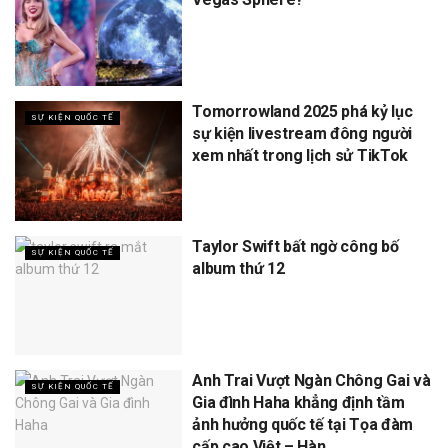
Tomorrowland 2025 phá kỷ lục
SỰ KIỆN QUỐC TẾ
sự kiện livestream đông người
xem nhất trong lịch sử TikTok
Taylor Swift bất ngờ công bố
SỰ KIỆN QUỐC TẾ
album thứ 12
Anh Trai Vượt Ngàn Chông Gai và
SỰ KIỆN QUỐC TẾ
Gia đình Haha khẳng định tầm
ảnh hưởng quốc tế tại Tọa đàm
cấp cao Việt – Hàn