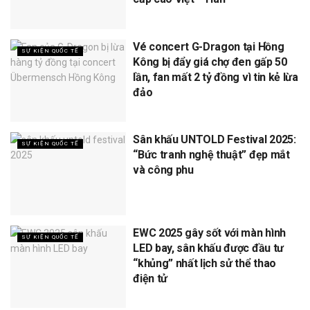
Vé concert G-Dragon tại Hồng
SỰ KIỆN QUỐC TẾ
Kông bị đẩy giá chợ đen gấp 50
lần, fan mất 2 tỷ đồng vì tin kẻ lừa
đảo
Sân khấu UNTOLD Festival 2025:
SỰ KIỆN QUỐC TẾ
“Bức tranh nghệ thuật” đẹp mắt
và công phu
EWC 2025 gây sốt với màn hình
SỰ KIỆN QUỐC TẾ
LED bay, sân khấu được đầu tư
“khủng” nhất lịch sử thể thao
điện tử