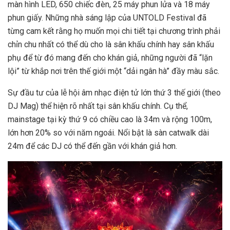
màn hình LED, 650 chiếc đèn, 25 máy phun lửa và 18 máy
phun giấy. Những nhà sáng lập của UNTOLD Festival đã
từng cam kết rằng họ muốn mọi chi tiết tại chương trình phải
chỉn chu nhất có thể dù cho là sân khấu chính hay sân khấu
phụ để từ đó mang đến cho khán giả, những người đã “lặn
lội” từ khắp nơi trên thế giới một “dải ngân hà” đầy màu sắc.
Sự đầu tư của lễ hội âm nhạc điện tử lớn thứ 3 thế giới (theo
DJ Mag) thể hiện rõ nhất tại sân khấu chính. Cụ thể,
mainstage tại kỳ thứ 9 có chiều cao là 34m và rộng 100m,
lớn hơn 20% so với năm ngoái. Nổi bật là sàn catwalk dài
24m để các DJ có thể đến gần với khán giả hơn.