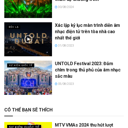
30/08/2024
Xác lập kỷ lục màn trình diễn âm
ĐỘC LẠ
nhạc điện tử trên tòa nhà cao
nhất thế giới
31/08/2023
UNTOLD Festival 2023: Đắm
SỰ KIỆN QUỐC TẾ
chìm trong thủ phủ của âm nhạc
sắc màu
05/08/2023
CÓ THỂ BẠN SẼ THÍCH
MTV VMAs 2024 thu hút lượt
SỰ KIỆN QUỐC TẾ