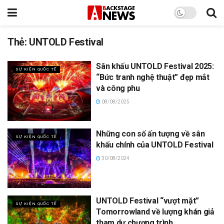
Thẻ:
UNTOLD Festival
Sân khấu UNTOLD Festival 2025:
SỰ KIỆN QUỐC TẾ
“Bức tranh nghệ thuật” đẹp mắt
và công phu
08/08/2025
Những con số ấn tượng về sân
SỰ KIỆN QUỐC TẾ
khấu chính của UNTOLD Festival
30/08/2024
UNTOLD Festival “vượt mặt”
SỰ KIỆN QUỐC TẾ
Tomorrowland về lượng khán giả
tham dự chương trình