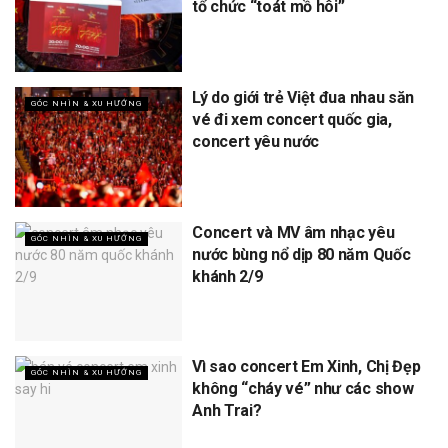
tổ chức “toát mồ hôi”
Lý do giới trẻ Việt đua nhau săn
GÓC NHÌN & XU HƯỚNG
vé đi xem concert quốc gia,
concert yêu nước
Concert và MV âm nhạc yêu
GÓC NHÌN & XU HƯỚNG
nước bùng nổ dịp 80 năm Quốc
khánh 2/9
Vì sao concert Em Xinh, Chị Đẹp
GÓC NHÌN & XU HƯỚNG
không “cháy vé” như các show
Anh Trai?