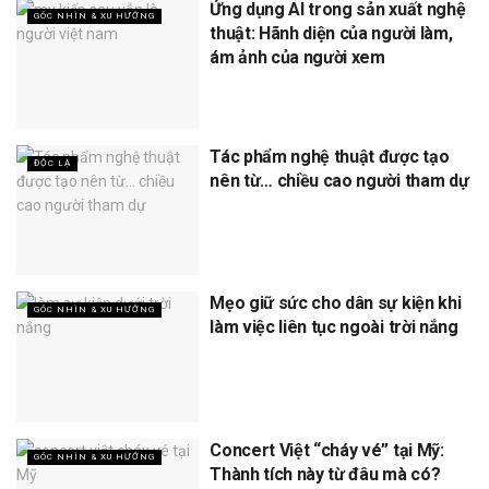
Ứng dụng AI trong sản xuất nghệ
GÓC NHÌN & XU HƯỚNG
thuật: Hãnh diện của người làm,
ám ảnh của người xem
Tác phẩm nghệ thuật được tạo
ĐỘC LẠ
nên từ… chiều cao người tham dự
Mẹo giữ sức cho dân sự kiện khi
GÓC NHÌN & XU HƯỚNG
làm việc liên tục ngoài trời nắng
Concert Việt “cháy vé” tại Mỹ:
GÓC NHÌN & XU HƯỚNG
Thành tích này từ đâu mà có?