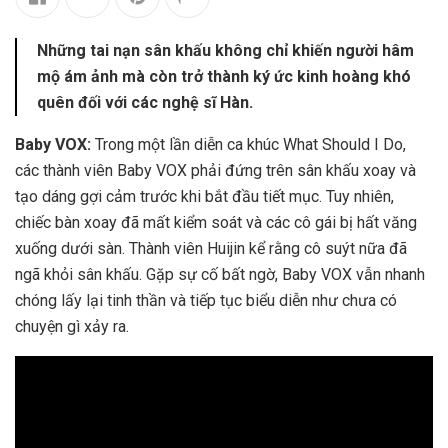
Những tai nạn sân khấu không chỉ khiến người hâm
mộ ám ảnh mà còn trở thành ký ức kinh hoàng khó
quên đối với các nghệ sĩ Hàn.
Baby VOX:
Trong một lần diễn ca khúc What Should I Do,
các thành viên Baby VOX phải đứng trên sân khấu xoay và
tạo dáng gợi cảm trước khi bắt đầu tiết mục. Tuy nhiên,
chiếc bàn xoay đã mất kiểm soát và các cô gái bị hất văng
xuống dưới sàn. Thành viên Huijin kể rằng cô suýt nữa đã
ngã khỏi sân khấu. Gặp sự cố bất ngờ, Baby VOX vẫn nhanh
chóng lấy lại tinh thần và tiếp tục biểu diễn như chưa có
chuyện gì xảy ra.