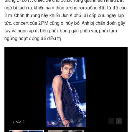
tháng 2/2017, chiếc xe chở Jun.K vòng quanh sân khấu bất
ngờ bị tách ra, khiến nam thần tượng rơi xuống đất từ độ cao
3 m. Chấn thương này khiến Jun.K phải đi cấp cứu ngay lập
tức, concert của 2PM cũng bị hủy bỏ. Anh bị chẩn đoán gãy
tay và ngón áp út bên phải, bong gân phần vai, phải tạm
ngừng hoạt động để điều trị.
-
+
1
của 2