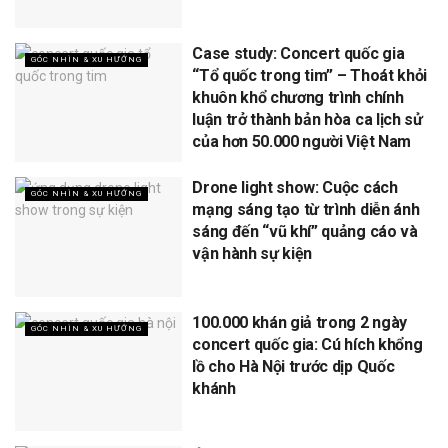
Case study: Concert quốc gia
GÓC NHÌN & XU HƯỚNG
“Tổ quốc trong tim” – Thoát khỏi
khuôn khổ chương trình chính
luận trở thành bản hòa ca lịch sử
của hơn 50.000 người Việt Nam
Drone light show: Cuộc cách
GÓC NHÌN & XU HƯỚNG
mạng sáng tạo từ trình diễn ánh
sáng đến “vũ khí” quảng cáo và
vận hành sự kiện
100.000 khán giả trong 2 ngày
GÓC NHÌN & XU HƯỚNG
concert quốc gia: Cú hích khổng
lồ cho Hà Nội trước dịp Quốc
khánh