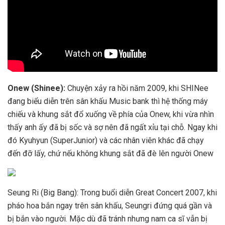
Onew (Shinee):
Chuyện xảy ra hồi năm 2009, khi SHINee
đang biểu diễn trên sân khấu Music bank thì hệ thống máy
chiếu và khung sắt đổ xuống về phía của Onew, khi vừa nhìn
thấy anh ấy đã bị sốc và sợ nên đã ngất xỉu tại chỗ. Ngay khi
đó Kyuhyun (SuperJunior) và các nhân viên khác đã chạy
đến đỡ lấy, chứ nếu không khung sắt đã đè lên người Onew
Seung Ri (Big Bang): Trong buổi diễn Great Concert 2007, khi
pháo hoa bắn ngay trên sân khấu, Seungri đứng quá gần và
bị bắn vào người. Mặc dù đã tránh nhưng nam ca sĩ vẫn bị