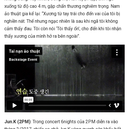
xuống từ độ cao 4 m, gặp chấn thương nghiêm trọng. Nam
ảo thuật gia kể lại: “Xương từ tay trái cho đến vai của tôi bị
nghiền nát. Thế nhưng ngạc nhiên là sau khi ngã tôi không
cảm thấy đau. Tôi còn nói ‘Tôi thấy ổn’, cho đến khi tôi nhận
thấy xương của mình hở ra bên ngoài”.
Jun.K (2PM)
: Trong concert 6nights của 2PM diễn ra vào