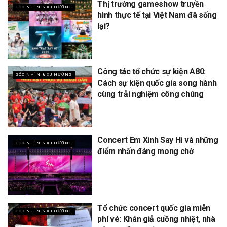
Thị trường gameshow truyền
GÓC NHÌN & XU HƯỚNG
hình thực tế tại Việt Nam đã sống
lại?
Công tác tổ chức sự kiện A80:
GÓC NHÌN & XU HƯỚNG
Cách sự kiện quốc gia song hành
cùng trải nghiệm công chúng
Concert Em Xinh Say Hi và những
GÓC NHÌN & XU HƯỚNG
điểm nhấn đáng mong chờ
Tổ chức concert quốc gia miễn
GÓC NHÌN & XU HƯỚNG
phí vé: Khán giả cuồng nhiệt, nhà