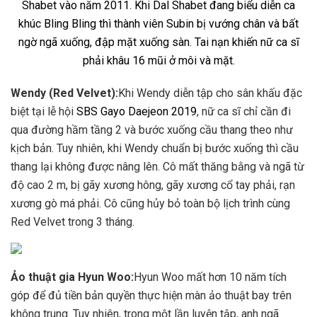
W
endy (Red Velvet):
Khi Wendy diễn tập cho sân khấu đặc
biệt tại lễ hội
SBS Gayo Daejeon 2019
, nữ ca sĩ chỉ cần đi
qua đường hầm tầng 2 và bước xuống cầu thang theo như
kịch bản. Tuy nhiên, khi Wendy chuẩn bị bước xuống thì cầu
thang lại không được nâng lên. Cô mất thăng bằng và ngã từ
độ cao 2 m, bị gãy xương hông, gãy xương cổ tay phải, rạn
xương gò má phải. Cô cũng hủy bỏ toàn bộ lịch trình cùng
Red Velvet trong 3 tháng.
Ảo thuật gia Hyun Woo:
Hyun Woo mất hơn 10 năm tích
góp để đủ tiền bản quyền thực hiện màn ảo thuật bay trên
không trung. Tuy nhiên, trong một lần luyện tập, anh ngã