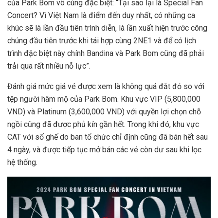
của Park Bom vô cùng đặc biệt: “Tại sao lại là Special Fan
Concert? Vì Việt Nam là điểm đến duy nhất, có những ca
khúc sẽ là lần đầu tiên trình diễn, là lần xuất hiện trước công
chúng đầu tiên trước khi tái hợp cùng 2NE1 và để có lịch
trình đặc biệt này chính Bandina và Park Bom cũng đã phải
trải qua rất nhiều nỗ lực”.
Đánh giá mức giá vé được xem là không quá đắt đỏ so với
tệp người hâm mộ của Park Bom. Khu vực VIP (5,800,000
VND) và Platinum (3,600,000 VND) với quyền lợi chọn chỗ
ngồi cũng đã được phủ kín gần hết. Trong khi đó, khu vực
CAT với số ghế do ban tổ chức chỉ định cũng đã bán hết sau
4 ngày, và được tiếp tục mở bán các vé còn dư sau khi lọc
hệ thống.