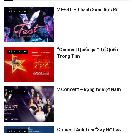
V FEST – Thanh Xuân Rực Rỡ
LỊCH TRÌNH
“Concert Quốc gia” Tổ Quốc
LỊCH TRÌNH
Trong Tim
V Concert – Rạng rỡ Việt Nam
LỊCH TRÌNH
Concert Anh Trai “Say Hi” Las
LỊCH TRÌNH