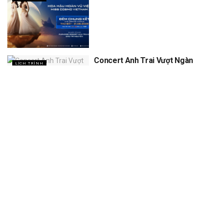
Concert Anh Trai Vượt Ngàn
LỊCH TRÌNH
Chông Gai D5, D6
XEM THÊM
Trang chủ
Sự Kiện
Khám Phá
Người Trong Ngành
Lịch Trình