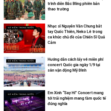
trình diễn Bắc Bling phiên bản
thao trường
Nhạc sĩ Nguyễn Văn Chung bắt
SỰ KIỆN TRONG NƯỚC
tay Quốc Thiên, Neko Lê trong
ca khúc chủ đề của Chiến Sĩ Quả
Cảm
Hướng dẫn cách lấy vé miễn phí
SỰ KIỆN TRONG NƯỚC
concert Quốc gia ngày 1/9 tại
sân vận động Mỹ Đình
Em Xinh “Say Hi” Concert mang
SỰ KIỆN TRONG NƯỚC
tới trải nghiệm mang tầm quốc tế
đúng nghĩa