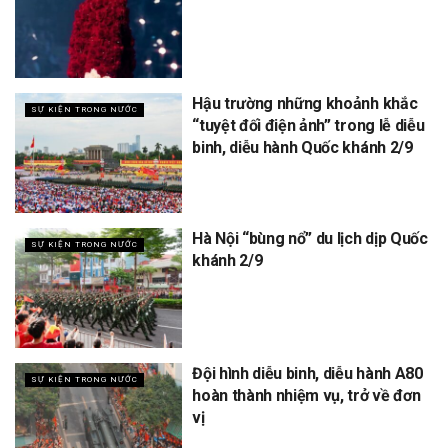
Hậu trường những khoảnh khắc
SỰ KIỆN TRONG NƯỚC
“tuyệt đối điện ảnh” trong lễ diễu
binh, diễu hành Quốc khánh 2/9
Hà Nội “bùng nổ” du lịch dịp Quốc
SỰ KIỆN TRONG NƯỚC
khánh 2/9
Đội hình diễu binh, diễu hành A80
SỰ KIỆN TRONG NƯỚC
hoàn thành nhiệm vụ, trở về đơn
vị