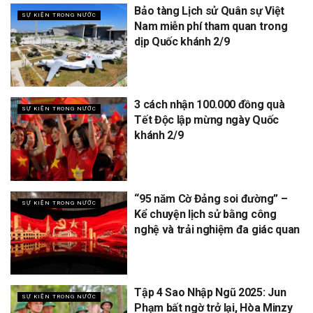
Bảo tàng Lịch sử Quân sự Việt
SỰ KIỆN TRONG NƯỚC
Nam miễn phí tham quan trong
dịp Quốc khánh 2/9
3 cách nhận 100.000 đồng quà
SỰ KIỆN TRONG NƯỚC
Tết Độc lập mừng ngày Quốc
khánh 2/9
“95 năm Cờ Đảng soi đường” –
SỰ KIỆN TRONG NƯỚC
Kể chuyện lịch sử bằng công
nghệ và trải nghiệm đa giác quan
Tập 4 Sao Nhập Ngũ 2025: Jun
SỰ KIỆN TRONG NƯỚC
Phạm bất ngờ trở lại, Hòa Minzy