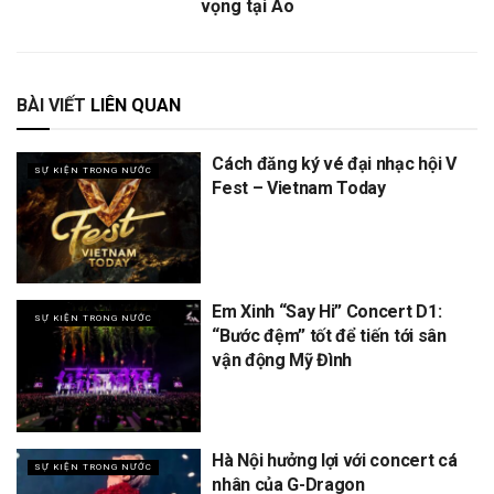
vọng tại Áo
BÀI VIẾT
LIÊN QUAN
Cách đăng ký vé đại nhạc hội V
SỰ KIỆN TRONG NƯỚC
Fest – Vietnam Today
Em Xinh “Say Hi” Concert D1:
SỰ KIỆN TRONG NƯỚC
“Bước đệm” tốt để tiến tới sân
vận động Mỹ Đình
Hà Nội hưởng lợi với concert cá
SỰ KIỆN TRONG NƯỚC
nhân của G-Dragon