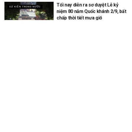
Tối nay diễn ra sơ duyệt Lễ kỷ
SỰ KIỆN TRONG NƯỚC
niệm 80 năm Quốc khánh 2/9, bất
chấp thời tiết mưa gió
XEM THÊM
Để lại một bình luận
Email của bạn sẽ không được hiển thị công khai.
Các trường bắt
*
buộc được đánh dấu
*
Bình luận