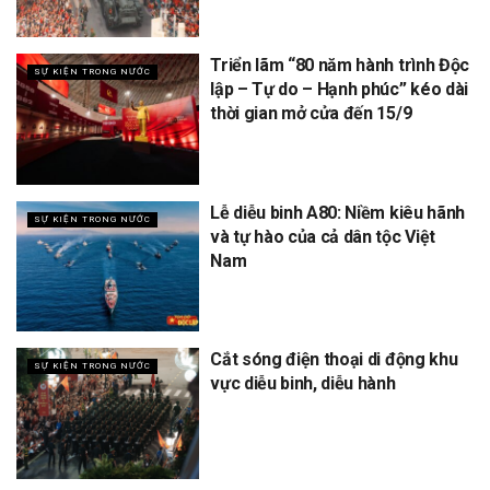
Triển lãm “80 năm hành trình Độc
SỰ KIỆN TRONG NƯỚC
lập – Tự do – Hạnh phúc” kéo dài
thời gian mở cửa đến 15/9
Lễ diễu binh A80: Niềm kiêu hãnh
SỰ KIỆN TRONG NƯỚC
và tự hào của cả dân tộc Việt
Nam
Cắt sóng điện thoại di động khu
SỰ KIỆN TRONG NƯỚC
vực diễu binh, diễu hành