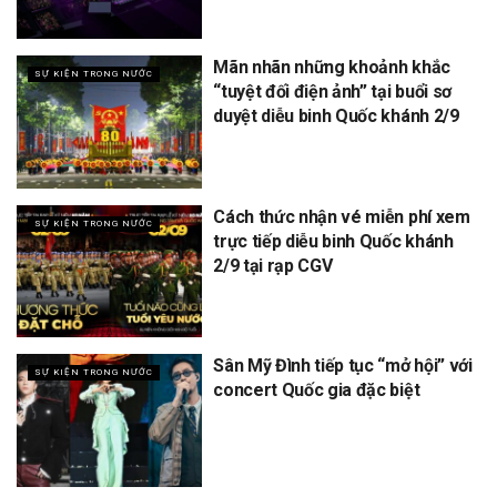
Mãn nhãn những khoảnh khắc
SỰ KIỆN TRONG NƯỚC
“tuyệt đối điện ảnh” tại buổi sơ
duyệt diễu binh Quốc khánh 2/9
Cách thức nhận vé miễn phí xem
SỰ KIỆN TRONG NƯỚC
trực tiếp diễu binh Quốc khánh
2/9 tại rạp CGV
Sân Mỹ Đình tiếp tục “mở hội” với
SỰ KIỆN TRONG NƯỚC
concert Quốc gia đặc biệt