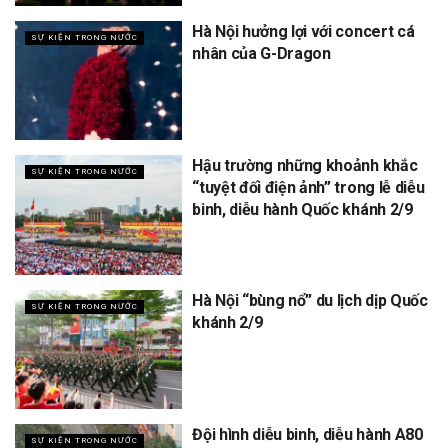
Hà Nội hưởng lợi với concert cá
SỰ KIỆN TRONG NƯỚC
nhân của G-Dragon
Hậu trường những khoảnh khắc
SỰ KIỆN TRONG NƯỚC
“tuyệt đối điện ảnh” trong lễ diễu
binh, diễu hành Quốc khánh 2/9
Hà Nội “bùng nổ” du lịch dịp Quốc
SỰ KIỆN TRONG NƯỚC
khánh 2/9
Đội hình diễu binh, diễu hành A80
SỰ KIỆN TRONG NƯỚC