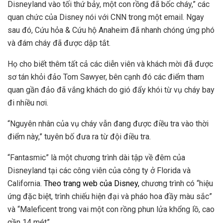
Disneyland vào tối thứ bảy, một con rồng đã bốc cháy,” các
quan chức của Disney nói với CNN trong một email. Ngay
sau đó, Cứu hỏa & Cứu hộ Anaheim đã nhanh chóng ứng phó
và đám cháy đã được dập tắt.
Họ cho biết thêm tất cả các diễn viên và khách mời đã được
sơ tán khỏi đảo Tom Sawyer, bên cạnh đó các điểm tham
quan gần đảo đã vắng khách do gió đẩy khói từ vụ cháy bay
đi nhiều nơi.
“Nguyên nhân của vụ cháy vẫn đang được điều tra vào thời
điểm này,” tuyên bố đưa ra từ đội điều tra.
“Fantasmic” là một chương trình dài tập về đêm của
Disneyland tại các công viên của công ty ở Florida và
California.
Theo trang web của Disney,
chương trình có “hiệu
ứng đặc biệt, trình chiếu hiện đại và pháo hoa đầy màu sắc”
và “Maleficent trong vai một con rồng phun lửa khổng lồ, cao
gần 14 mét”.