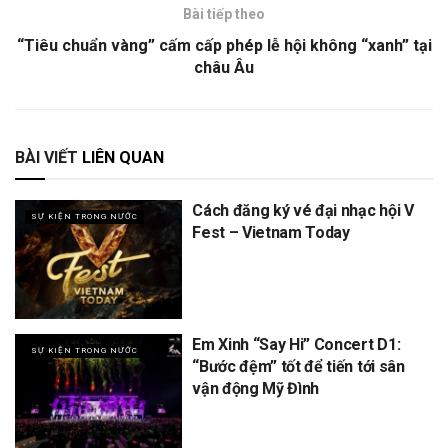
Bài tiếp theo
“Tiêu chuẩn vàng” cấm cấp phép lễ hội không “xanh” tại
châu Âu
BÀI VIẾT
LIÊN QUAN
Cách đăng ký vé đại nhạc hội V
SỰ KIỆN TRONG NƯỚC
Fest – Vietnam Today
Em Xinh “Say Hi” Concert D1:
SỰ KIỆN TRONG NƯỚC
“Bước đệm” tốt để tiến tới sân
vận động Mỹ Đình