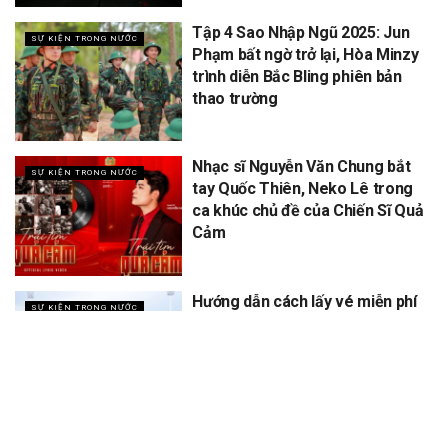
Tập 4 Sao Nhập Ngũ 2025: Jun
SỰ KIỆN TRONG NƯỚC
Phạm bất ngờ trở lại, Hòa Minzy
trình diễn Bắc Bling phiên bản
thao trường
Nhạc sĩ Nguyễn Văn Chung bắt
SỰ KIỆN TRONG NƯỚC
tay Quốc Thiên, Neko Lê trong
ca khúc chủ đề của Chiến Sĩ Quả
Cảm
Hướng dẫn cách lấy vé miễn phí
SỰ KIỆN TRONG NƯỚC
concert Quốc gia ngày 1/9 tại
sân vận động Mỹ Đình