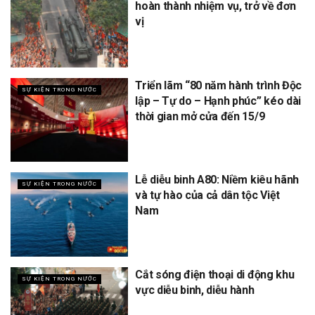
hoàn thành nhiệm vụ, trở về đơn
vị
Triển lãm “80 năm hành trình Độc
SỰ KIỆN TRONG NƯỚC
lập – Tự do – Hạnh phúc” kéo dài
thời gian mở cửa đến 15/9
Lễ diễu binh A80: Niềm kiêu hãnh
SỰ KIỆN TRONG NƯỚC
và tự hào của cả dân tộc Việt
Nam
Cắt sóng điện thoại di động khu
SỰ KIỆN TRONG NƯỚC
vực diễu binh, diễu hành