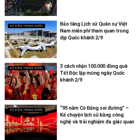
Bảo tàng Lịch sử Quân sự Việt
SỰ KIỆN TRONG NƯỚC
Nam miễn phí tham quan trong
dịp Quốc khánh 2/9
3 cách nhận 100.000 đồng quà
SỰ KIỆN TRONG NƯỚC
Tết Độc lập mừng ngày Quốc
khánh 2/9
“95 năm Cờ Đảng soi đường” –
SỰ KIỆN TRONG NƯỚC
Kể chuyện lịch sử bằng công
nghệ và trải nghiệm đa giác quan