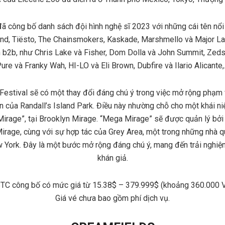
đã công bố danh sách đội hình nghệ sĩ 2023 với những cái tên nổ
nd, Tiësto, The Chainsmokers, Kaskade, Marshmello và Major La
ễn b2b, như Chris Lake và Fisher, Dom Dolla và John Summit, Zeds
ure và Franky Wah, HI-LO và Eli Brown, Dubfire và Ilario Alicante
Festival sẽ có một thay đổi đáng chú ý trong việc mở rộng phạm 
ên của Randall’s Island Park. Điều này nhường chỗ cho một khái n
irage”, tại Brooklyn Mirage. “Mega Mirage” sẽ được quản lý bởi 
irage, cùng với sự hợp tác của Grey Area, một trong những nhà 
York. Đây là một bước mở rộng đáng chú ý, mang đến trải nghiệm 
khán giả.
 BTC công bố có mức giá từ 15.38$ – 379.999$ (khoảng 360.000
Giá vé chưa bao gồm phí dịch vụ.