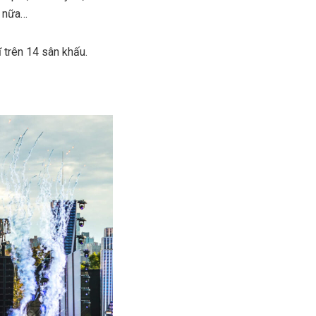
n nữa…
 trên 14 sân khấu.