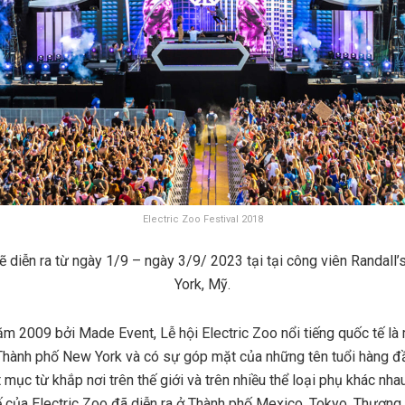
Electric Zoo Festival 2018
 diễn ra từ ngày 1/9 – ngày 3/9/ 2023 tại
tại công viên
Randall’
York, Mỹ.
m 2009 bởi Made Event, Lễ hội Electric Zoo nổi tiếng quốc tế là 
Thành phố New York và có sự góp mặt của những tên tuổi hàng đầ
t mục từ khắp nơi trên thế giới và trên nhiều thể loại phụ khác nha
 của Electric Zoo đã diễn ra ở Thành phố Mexico, Tokyo, Thượng