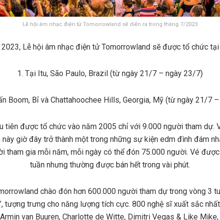
Lễ hội âm nhạc điện tử Tomorrowland sẽ diễn ra trong tháng 7/2023
 2023, Lễ hội âm nhạc điện tử Tomorrowland sẽ được tổ chức tại
1. Tại Itu, São Paulo, Brazil (từ ngày 21/7 – ngày 23/7)
trấn Boom, Bỉ và Chattahoochee Hills, Georgia, Mỹ (từ ngày 21/7 
 tiên được tổ chức vào năm 2005 chỉ với 9.000 người tham dự. V
n này giờ đây trở thành một trong những sự kiện edm đình đám nhất 
ời tham gia mỗi năm, mỗi ngày có thể đón 75.000 người. Vé được
tuần nhưng thường được bán hết trong vài phút.
orrowland chào đón hơn 600.000 người tham dự trong vòng 3 tu
”, tượng trưng cho năng lượng tích cực. 800 nghệ sĩ xuất sắc nhất
Armin van Buuren, Charlotte de Witte, Dimitri Vegas & Like Mike, 