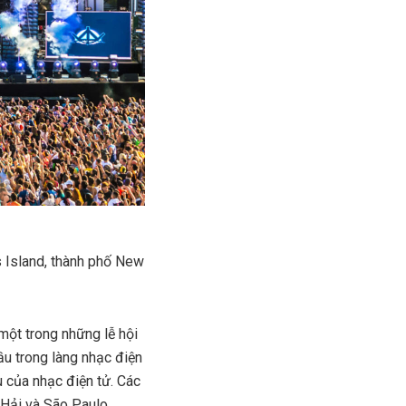
s Island
, thành phố New
một trong những lễ hội
u trong làng nhạc điện
u của nhạc điện tử. Các
 Hải và São Paulo.