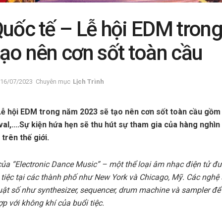
Quốc tế – Lễ hội EDM tron
ạo nên cơn sốt toàn cầu
16/07/2023
Chuyên mục
Lịch Trình
 Lễ hội EDM trong năm 2023 sẽ tạo nên cơn sốt toàn cầu gồ
val,....Sự kiện hứa hẹn sẽ thu hút sự tham gia của hàng nghì
 trên thế giới.
 của “Electronic Dance Music” – một thể loại âm nhạc điện tử đ
tiệc tại các thành phố như New York và Chicago, Mỹ. Các nghệ 
huật số như synthesizer, sequencer, drum machine và sampler đ
 với không khí của buổi tiệc.