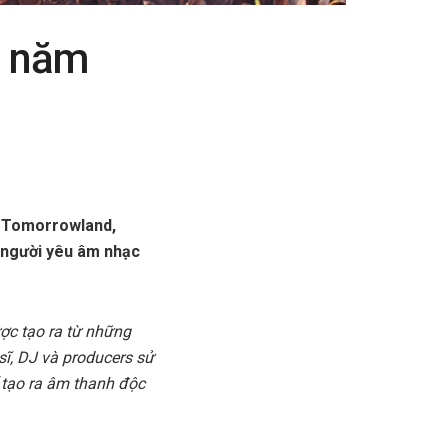
g năm
m Tomorrowland,
n người yêu âm nhạc
ược tạo ra từ những
sĩ, DJ và producers sử
ể tạo ra âm thanh độc