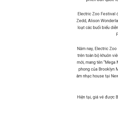
Electric Zoo Festival 
Zedd, Alison Wonderla
loạt các buổi biểu di
P
Năm nay, Electric Zoo 
trên toàn bộ khuôn vi
mới, mang tên “Mega M
phong của Brooklyn M
âm nhạc house tại New 
Hiện tại, giá vé được