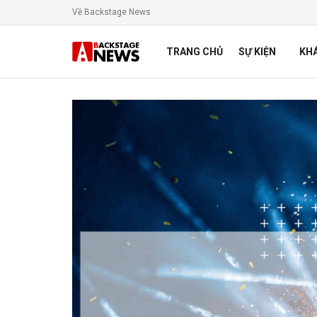
Về Backstage News
TRANG CHỦ
SỰ KIỆN
KH