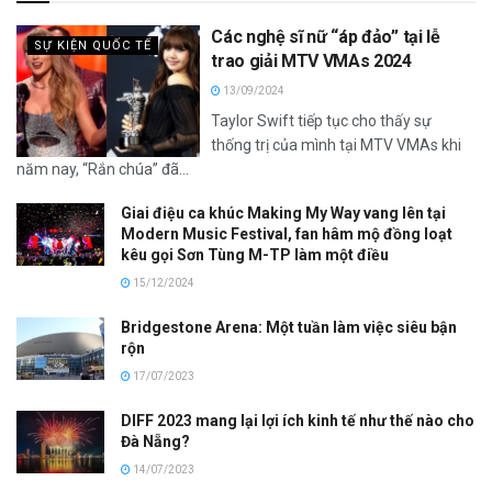
Các nghệ sĩ nữ “áp đảo” tại lễ
SỰ KIỆN QUỐC TẾ
trao giải MTV VMAs 2024
13/09/2024
Taylor Swift tiếp tục cho thấy sự
thống trị của mình tại MTV VMAs khi
năm nay, “Rắn chúa” đã...
Giai điệu ca khúc Making My Way vang lên tại
Modern Music Festival, fan hâm mộ đồng loạt
kêu gọi Sơn Tùng M-TP làm một điều
15/12/2024
Bridgestone Arena: Một tuần làm việc siêu bận
rộn
17/07/2023
DIFF 2023 mang lại lợi ích kinh tế như thế nào cho
Đà Nẵng?
14/07/2023