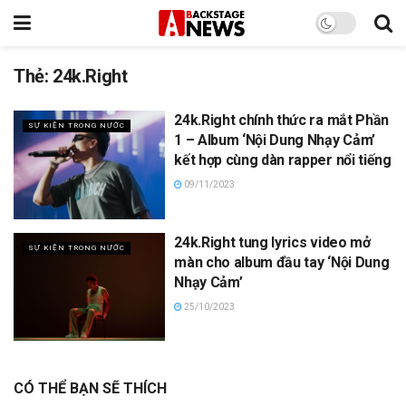
Thẻ:
24k.Right
24k.Right chính thức ra mắt Phần
SỰ KIỆN TRONG NƯỚC
1 – Album ‘Nội Dung Nhạy Cảm’
kết hợp cùng dàn rapper nổi tiếng
09/11/2023
24k.Right tung lyrics video mở
SỰ KIỆN TRONG NƯỚC
màn cho album đầu tay ‘Nội Dung
Nhạy Cảm’
25/10/2023
CÓ THỂ BẠN SẼ THÍCH