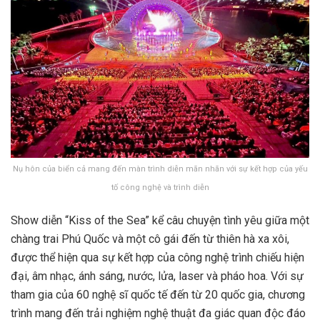
Nụ hôn của biển cả mang đến màn trình diễn mãn nhãn với sự kết hợp của yếu
tố công nghệ và trình diễn
Show diễn “Kiss of the Sea” kể câu chuyện tình yêu giữa một
chàng trai Phú Quốc và một cô gái đến từ thiên hà xa xôi,
được thể hiện qua sự kết hợp của công nghệ trình chiếu hiện
đại, âm nhạc, ánh sáng, nước, lửa, laser và pháo hoa. Với sự
tham gia của 60 nghệ sĩ quốc tế đến từ 20 quốc gia, chương
trình mang đến trải nghiệm nghệ thuật đa giác quan độc đáo