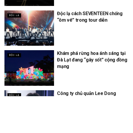
Độc lạ cách SEVENTEEN chống
ĐỘC LẠ
“ôm vé” trong tour diễn
Khám phá rừng hoa ánh sáng tại
ĐỘC LẠ
Đà Lạt đang “gây sốt” cộng đồng
mạng
Công ty chủ quản Lee Dong
ĐỘC LẠ
Wook PR sự kiện fan meeting
theo cách không ngờ tới