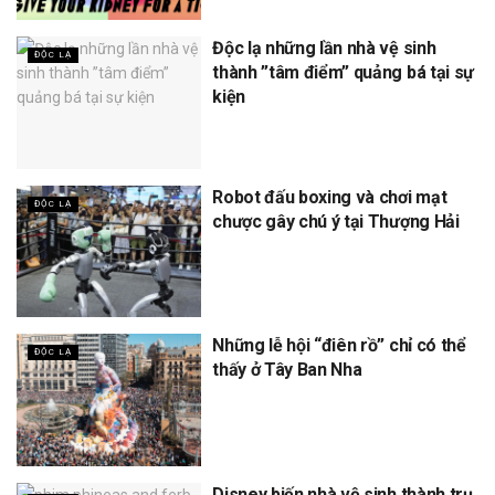
Độc lạ những lần nhà vệ sinh
ĐỘC LẠ
thành ”tâm điểm” quảng bá tại sự
kiện
Robot đấu boxing và chơi mạt
ĐỘC LẠ
chược gây chú ý tại Thượng Hải
Những lễ hội “điên rồ” chỉ có thể
ĐỘC LẠ
thấy ở Tây Ban Nha
Disney biến nhà vệ sinh thành trụ