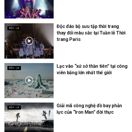
Độc đáo bộ sưu tập thời trang
ĐỘC LẠ
thay đổi màu sắc tại Tuần lễ Thời
trang Paris
Lạc vào “xứ sở thần tiên” tại công
ĐỘC LẠ
viên băng lớn nhất thế giới
Giải mã công nghệ đồ bay phản
ĐỘC LẠ
lực của “Iron Man” đời thực