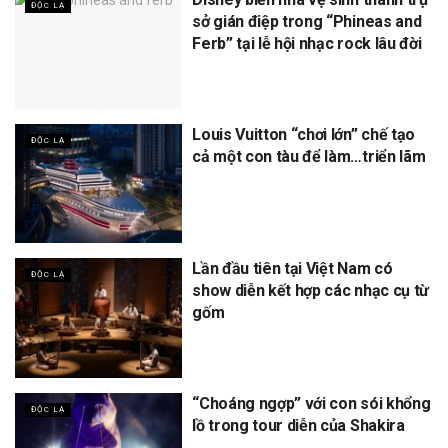
ĐỘC LẠ
sở gián điệp trong “Phineas and
Ferb” tại lễ hội nhạc rock lâu đời
Louis Vuitton “chơi lớn” chế tạo
ĐỘC LẠ
cả một con tàu để làm…triển lãm
Lần đầu tiên tại Việt Nam có
ĐỘC LẠ
show diễn kết hợp các nhạc cụ từ
gốm
“Choáng ngợp” với con sói khổng
ĐỘC LẠ
lồ trong tour diễn của Shakira