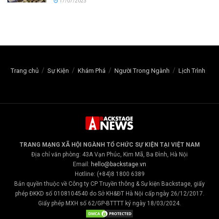
17/07/2023
Trang chủ
Sự Kiện
Khám Phá
Người Trong Ngành
Lịch Trình
TRANG MẠNG XÃ HỘI NGÀNH TỔ CHỨC SỰ KIỆN TẠI VIỆT NAM
Địa chỉ văn phòng: 43A Vạn Phúc, Kim Mã, Ba Đình, Hà Nội
Email:
hello@backstage.vn
Hotline: (+84)8 1800 6389
Bản quyền thuộc về Công ty CP Truyền thông & Sự kiện Backstage, giấy
phép ĐKKD số 0108104540 do Sở KH&ĐT Hà Nội cấp ngày 26/12/2017.
Giấy phép MXH số 62/GP-BTTTT ký ngày 18/03/2024.