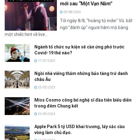
mới sau “Một Vạn Năm”
09/08/2024
Tối ngày 8/8, "hoàng tử indie" Vũ. bất
ngờ "đánh úp" người hâm mộ bằng
một chiếc hint về live...
Ngành tổ chức sự kiện sẽ cần ứng phó trước
Covid-19 thế nào?
17/07/2023
Ngồi nhà viếng thăm những bảo tàng trứ danh
châu Âu
25/03/2023
Miss Cosmo công bố nghệ sĩ đầu tiên biểu diễn
trong đêm Chung kết
25/09/2024
Apple Park 5 tỷ USD khai trương, lấy sắc cầu
vồng làm chủ đạo.