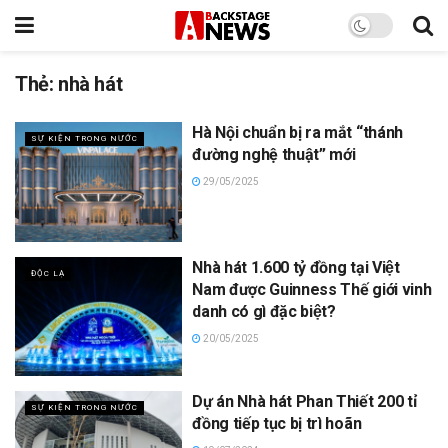
Thẻ:
nhà hát
Hà Nội chuẩn bị ra mắt “thánh
SỰ KIỆN TRONG NƯỚC
đường nghệ thuật” mới
29/05/2025
Nhà hát 1.600 tỷ đồng tại Việt
ĐỘC LẠ
Nam được Guinness Thế giới vinh
danh có gì đặc biệt?
20/05/2025
Dự án Nhà hát Phan Thiết 200 tỉ
SỰ KIỆN TRONG NƯỚC
đồng tiếp tục bị trì hoãn