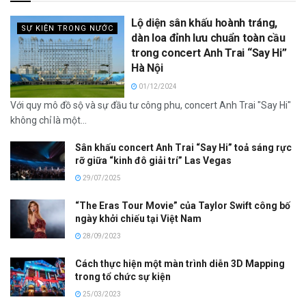
Lộ diện sân khấu hoành tráng,
SỰ KIỆN TRONG NƯỚC
dàn loa đỉnh lưu chuẩn toàn cầu
trong concert Anh Trai “Say Hi”
Hà Nội
01/12/2024
Với quy mô đồ sộ và sự đầu tư công phu, concert Anh Trai "Say Hi"
không chỉ là một...
Sân khấu concert Anh Trai “Say Hi” toả sáng rực
rỡ giữa “kinh đô giải trí” Las Vegas
29/07/2025
“The Eras Tour Movie” của Taylor Swift công bố
ngày khởi chiếu tại Việt Nam
28/09/2023
Cách thực hiện một màn trình diễn 3D Mapping
trong tổ chức sự kiện
25/03/2023