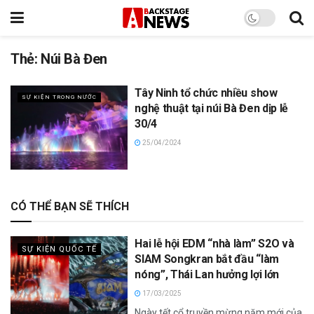
Thẻ:
Núi Bà Đen
Tây Ninh tổ chức nhiều show
SỰ KIỆN TRONG NƯỚC
nghệ thuật tại núi Bà Đen dịp lễ
30/4
25/04/2024
CÓ THỂ BẠN SẼ THÍCH
Hai lễ hội EDM “nhà làm” S2O và
SỰ KIỆN QUỐC TẾ
SIAM Songkran bắt đầu “làm
nóng”, Thái Lan hưởng lợi lớn
17/03/2025
Ngày tết cổ truyền mừng năm mới của