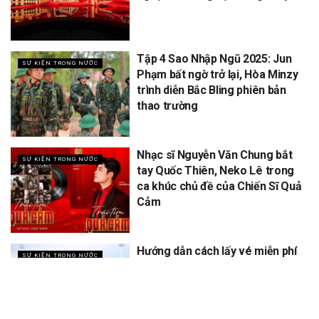
Tập 4 Sao Nhập Ngũ 2025: Jun
SỰ KIỆN TRONG NƯỚC
Phạm bất ngờ trở lại, Hòa Minzy
trình diễn Bắc Bling phiên bản
thao trường
Nhạc sĩ Nguyễn Văn Chung bắt
SỰ KIỆN TRONG NƯỚC
tay Quốc Thiên, Neko Lê trong
ca khúc chủ đề của Chiến Sĩ Quả
Cảm
Hướng dẫn cách lấy vé miễn phí
SỰ KIỆN TRONG NƯỚC
concert Quốc gia ngày 1/9 tại
sân vận động Mỹ Đình