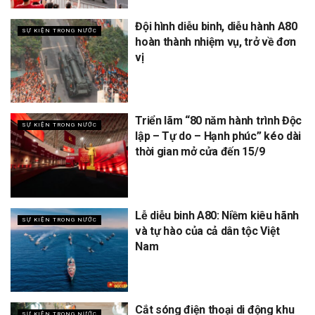
Đội hình diễu binh, diễu hành A80
SỰ KIỆN TRONG NƯỚC
hoàn thành nhiệm vụ, trở về đơn
vị
Triển lãm “80 năm hành trình Độc
SỰ KIỆN TRONG NƯỚC
lập – Tự do – Hạnh phúc” kéo dài
thời gian mở cửa đến 15/9
Lễ diễu binh A80: Niềm kiêu hãnh
SỰ KIỆN TRONG NƯỚC
và tự hào của cả dân tộc Việt
Nam
Cắt sóng điện thoại di động khu
SỰ KIỆN TRONG NƯỚC