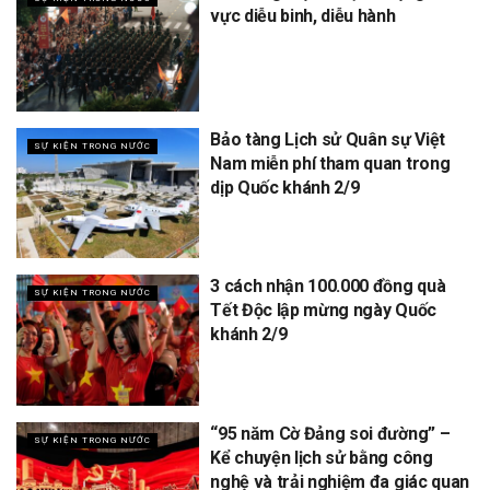
vực diễu binh, diễu hành
Bảo tàng Lịch sử Quân sự Việt
SỰ KIỆN TRONG NƯỚC
Nam miễn phí tham quan trong
dịp Quốc khánh 2/9
3 cách nhận 100.000 đồng quà
SỰ KIỆN TRONG NƯỚC
Tết Độc lập mừng ngày Quốc
khánh 2/9
“95 năm Cờ Đảng soi đường” –
SỰ KIỆN TRONG NƯỚC
Kể chuyện lịch sử bằng công
nghệ và trải nghiệm đa giác quan