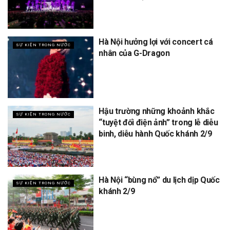
Hà Nội hưởng lợi với concert cá
SỰ KIỆN TRONG NƯỚC
nhân của G-Dragon
Hậu trường những khoảnh khắc
SỰ KIỆN TRONG NƯỚC
“tuyệt đối điện ảnh” trong lễ diễu
binh, diễu hành Quốc khánh 2/9
Hà Nội “bùng nổ” du lịch dịp Quốc
SỰ KIỆN TRONG NƯỚC
khánh 2/9