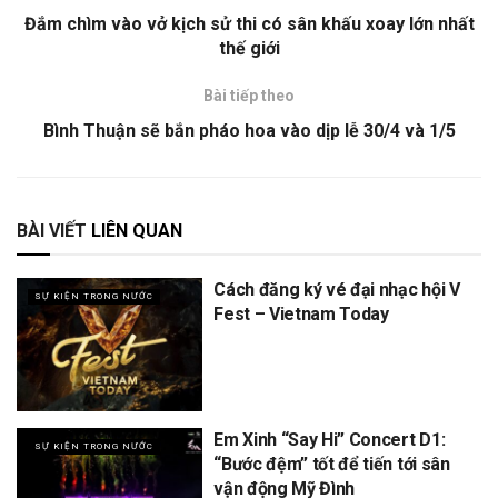
Đắm chìm vào vở kịch sử thi có sân khấu xoay lớn nhất
thế giới
Bài tiếp theo
Bình Thuận sẽ bắn pháo hoa vào dịp lễ 30/4 và 1/5
BÀI VIẾT
LIÊN QUAN
Cách đăng ký vé đại nhạc hội V
SỰ KIỆN TRONG NƯỚC
Fest – Vietnam Today
Em Xinh “Say Hi” Concert D1:
SỰ KIỆN TRONG NƯỚC
“Bước đệm” tốt để tiến tới sân
vận động Mỹ Đình