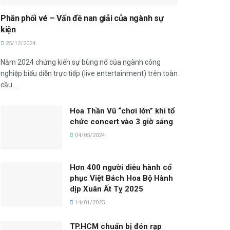
Phân phối vé – Vấn đề nan giải của ngành sự
kiện
25/12/2024
Năm 2024 chứng kiến sự bùng nổ của ngành công
nghiệp biểu diễn trực tiếp (live entertainment) trên toàn
cầu....
Hoa Thần Vũ “chơi lớn” khi tổ
chức concert vào 3 giờ sáng
04/05/2024
Hơn 400 người diễu hành cổ
phục Việt Bách Hoa Bộ Hành
dịp Xuân Ất Tỵ 2025
14/01/2025
TP.HCM chuẩn bị đón rạp