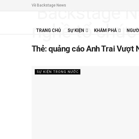
Về Backstage News
TRANG CHỦ
SỰ KIỆN
KHÁM PHÁ
NGƯỜ
Thẻ:
quảng cáo Anh Trai Vượt 
SỰ KIỆN TRONG NƯỚC