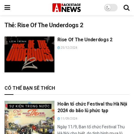
Thẻ:
Rise Of The Underdogs 2
Rise Of The Underdogs 2
LỊCH TRÌNH
25/12/2024
CÓ THỂ BẠN SẼ THÍCH
Hoãn tổ chức Festival thu Hà Nội
SỰ KIỆN TRONG NƯỚC
2024 do bão lũ phức tạp
11/09/2024
Ngày 11/9, Ban tổ chức Festival Thu
Hà Nội cho biết, do tình hình mưa lũ