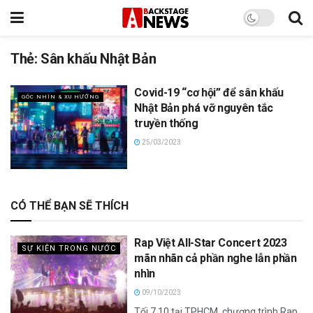
Thẻ:
Sân khấu Nhật Bản
Covid-19 “cơ hội” để sân khấu
GÓC NHÌN & XU HƯỚNG
Nhật Bản phá vỡ nguyên tắc
truyền thống
25/03/2023
CÓ THỂ BẠN SẼ THÍCH
Rap Việt All-Star Concert 2023
SỰ KIỆN TRONG NƯỚC
mãn nhãn cả phần nghe lẫn phần
nhìn
09/10/2023
Tối 7.10 tại TPHCM, chương trình Rap