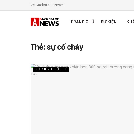
Về Backstage News
TRANG CHỦ
SỰ KIỆN
KH
Thẻ:
sự cố cháy
SỰ KIỆN QUỐC TẾ