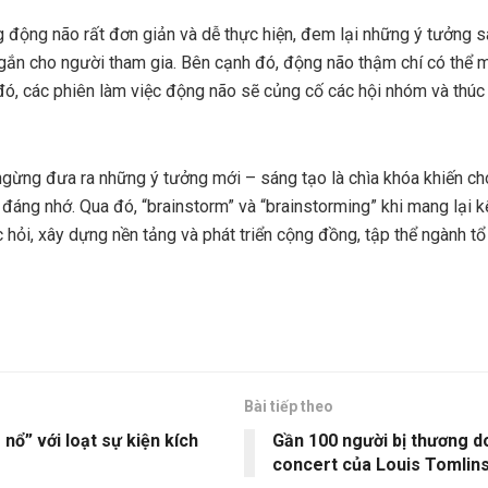
g động não rất đơn giản và dễ thực hiện, đem lại những ý tưởng s
gắn cho người tham gia. Bên cạnh đó, động não thậm chí có thể m
ó, các phiên làm việc động não sẽ củng cố các hội nhóm và thúc 
 ngừng đưa ra những ý tưởng mới – sáng tạo là chìa khóa khiến ch
, đáng nhớ. Qua đó, “brainstorm” và “brainstorming” khi mang lại kế
hỏi, xây dựng nền tảng và phát triển cộng đồng, tập thể ngành tổ
Bài tiếp theo
ổ” với loạt sự kiện kích
Gần 100 người bị thương 
concert của Louis Tomlin