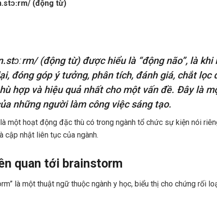
.stɔːrm/ (động từ)
n.stɔːrm/ (động từ) được hiểu là “động não”, là khi
i, đóng góp ý tưởng, phân tích, đánh giá, chắt lọc 
phù hợp và hiệu quả nhất cho một vấn đề. Đây là m
ủa những người làm công việc sáng tạo.
à một hoạt động đặc thù có trong ngành tổ chức sự kiện nói riêng
và cập nhật liên tục của ngành.
iên quan tới brainstorm
orm” là một thuật ngữ thuộc ngành y học, biểu thị cho chứng rối l