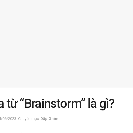
a từ “Brainstorm” là gì?
4/06/2023
Chuyên mục
Dập Ghim