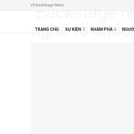
Về Backstage News
TRANG CHỦ
SỰ KIỆN
KHÁM PHÁ
NGƯỜ