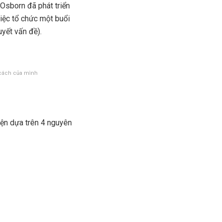
Osborn đã phát triển
việc tổ chức một buổi
uyết vấn đề).
á cách của mình
iện dựa trên 4 nguyên