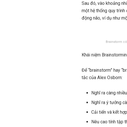
Sau đó, vào khoảng nhữ
một hệ thống quy trình 
động não, ví dụ như mộ
Brainstorm có 
Khái niệm Brainstorming
Để “brainstorm” hay “b
tắc của Alex Osborn:
Nghĩ ra càng nhiều
Nghĩ ra ý tưởng cà
Cải tiến và kết hợ
Nêu cao tính tập t