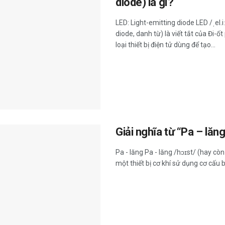
diode) là gì?
LED: Light-emitting diode LED /ˌel.i
diode, danh từ) là viết tắt của Đi-ố
loại thiết bị điện tử dùng để tạo...
Giải nghĩa từ “Pa – lăng
Pa - lăng Pa - lăng /hɔɪst/ (hay còn 
một thiết bị cơ khí sử dụng cơ cấu b