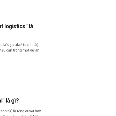
t logistics” là
ent ləˈdʒɪstɪks/ (danh từ)
c hậu cần trong một dự án
l” là gì?
danh từ) là tổng duyệt hay