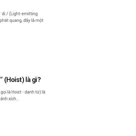
ːˈdiː/ (Light-emitting
t phát quang, đây là một
” (Hoist) là gì?
gọi là Hoist - danh từ) là
ánh xích...