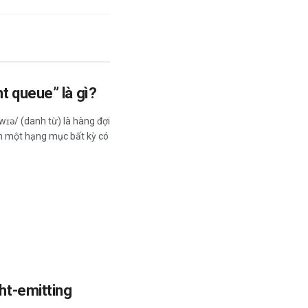
t queue” là gì?
ɪə/ (danh từ) là hàng đợi
án một hạng mục bất kỳ có
ght-emitting