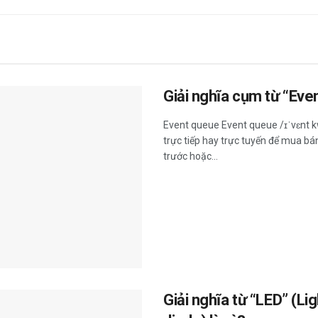
Giải nghĩa cụm từ “Even
Event queue Event queue /ɪˈvɛnt kw
trực tiếp hay trực tuyến để mua b
trước hoặc...
Giải nghĩa từ “LED” (Li