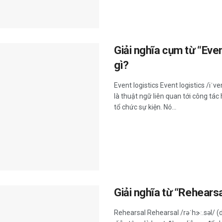
Giải nghĩa cụm từ “Even
gì?
Event logistics Event logistics /iˈv
là thuật ngữ liên quan tới công tá
tổ chức sự kiện. Nó...
Giải nghĩa từ “Rehearsa
Rehearsal Rehearsal /rəˈhɝː.səl/ (