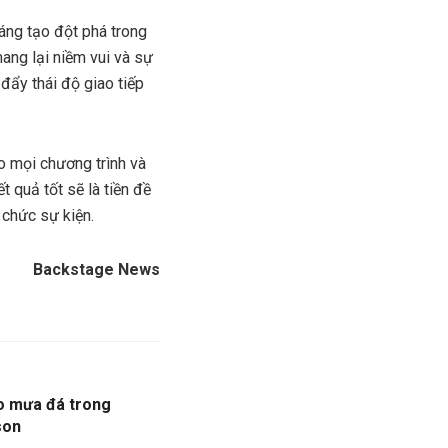
áng tạo đột phá trong
ang lại niềm vui và sự
đẩy thái độ giao tiếp
o mọi chương trình và
t quả tốt sẽ là tiền đề
 chức sự kiện.
Backstage News
do mưa đá trong
son