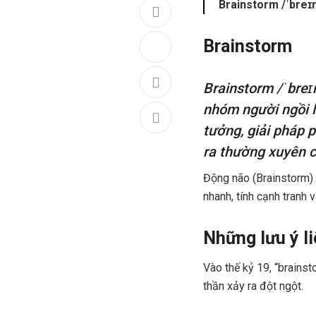
Brainstorm /ˈbreɪn
Brainstorm
Brainstorm /ˈbreɪ
nhóm người ngồi lạ
tưởng, giải pháp 
ra thường xuyên c
Động não (Brainstorm) l
nhanh, tính cạnh tranh 
Những lưu ý l
Vào thế kỷ 19, “brainst
thần xảy ra đột ngột.