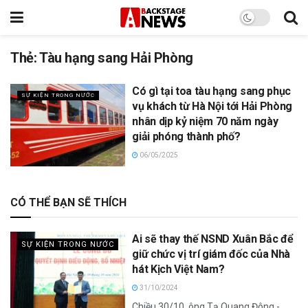
Thẻ:
Tàu hạng sang Hải Phòng
Có gì tại toa tàu hạng sang phục
SỰ KIỆN TRONG NƯỚC
vụ khách từ Hà Nội tới Hải Phòng
nhân dịp kỷ niệm 70 năm ngày
giải phóng thành phố?
06/05/2025
CÓ THỂ BẠN SẼ THÍCH
Ai sẽ thay thế NSND Xuân Bắc để
SỰ KIỆN TRONG NƯỚC
giữ chức vị trí giám đốc của Nhà
hát Kịch Việt Nam?
31/10/2024
Chiều 30/10, ông Tạ Quang Đông -