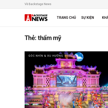
Về Backstage News
TRANG CHỦ
SỰ KIỆN
KH
Thẻ:
thẩm mỹ
GÓC NHÌN & XU HƯỚNG