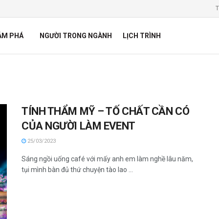
T
ÁM PHÁ
NGƯỜI TRONG NGÀNH
LỊCH TRÌNH
TÍNH THẨM MỸ – TỐ CHẤT CẦN CÓ
CỦA NGƯỜI LÀM EVENT
25/03/2023
Sáng ngồi uống café với mấy anh em làm nghề lâu năm,
tụi mình bàn đủ thứ chuyện tào lao ...