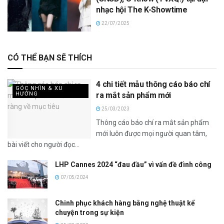
nhạc hội The K-Showtime
22/07/2025
CÓ THỂ BẠN SẼ THÍCH
4 chi tiết mẫu thông cáo báo chí
GÓC NHÌN & XU
HƯỚNG
ra mắt sản phẩm mới
25/03/2023
Thông cáo báo chí ra mắt sản phẩm
mới luôn được mọi người quan tâm,
bài viết cho người đọc...
LHP Cannes 2024 “đau đầu” vì vấn đề đình công
07/05/2024
Chinh phục khách hàng bằng nghệ thuật kể
chuyện trong sự kiện