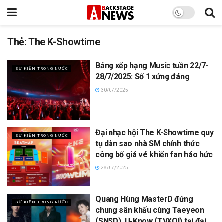
Thẻ:
The K-Showtime
Bảng xếp hạng Music tuần 22/7-
SỰ KIỆN TRONG NƯỚC
28/7/2025: Số 1 xứng đáng
30/07/2025
Đại nhạc hội The K-Showtime quy
SỰ KIỆN TRONG NƯỚC
tụ dàn sao nhà SM chính thức
công bố giá vé khiến fan háo hức
28/07/2025
Quang Hùng MasterD đứng
SỰ KIỆN TRONG NƯỚC
chung sân khấu cùng Taeyeon
(SNSD), U-Know (TVXQ!) tại đại