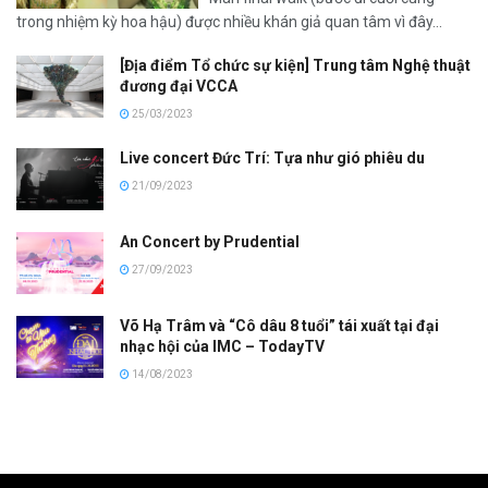
trong nhiệm kỳ hoa hậu) được nhiều khán giả quan tâm vì đây...
[Địa điểm Tổ chức sự kiện] Trung tâm Nghệ thuật
đương đại VCCA
25/03/2023
Live concert Đức Trí: Tựa như gió phiêu du
21/09/2023
An Concert by Prudential
27/09/2023
Võ Hạ Trâm và “Cô dâu 8 tuổi” tái xuất tại đại
nhạc hội của IMC – TodayTV
14/08/2023