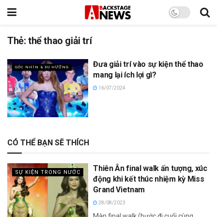
Thẻ:
thể thao giải trí
Đưa giải trí vào sự kiện thể thao
GÓC NHÌN & XU HƯỚNG
mang lại ích lợi gì?
16/07/2024
CÓ THỂ BẠN SẼ THÍCH
Thiên Ân final walk ấn tượng, xúc
SỰ KIỆN TRONG NƯỚC
động khi kết thúc nhiệm kỳ Miss
Grand Vietnam
28/08/2023
Màn final walk (bước đi cuối cùng