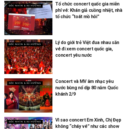
Tổ chức concert quốc gia miễn
GÓC NHÌN & XU HƯỚNG
phí vé: Khán giả cuồng nhiệt, nhà
tổ chức “toát mồ hôi”
Lý do giới trẻ Việt đua nhau săn
GÓC NHÌN & XU HƯỚNG
vé đi xem concert quốc gia,
concert yêu nước
Concert và MV âm nhạc yêu
GÓC NHÌN & XU HƯỚNG
nước bùng nổ dịp 80 năm Quốc
khánh 2/9
Vì sao concert Em Xinh, Chị Đẹp
GÓC NHÌN & XU HƯỚNG
không “cháy vé” như các show