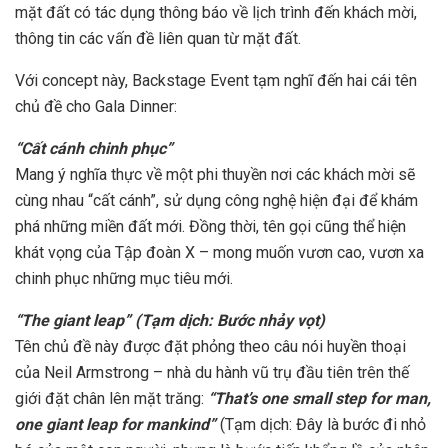
mặt đất có tác dụng thông báo về lịch trình đến khách mời,
thông tin các vấn đề liên quan từ mặt đất.
Với concept này, Backstage Event tạm nghĩ đến hai cái tên
chủ đề cho Gala Dinner:
“Cất cánh chinh phục”
Mang ý nghĩa thực về một phi thuyền nơi các khách mời sẽ
cùng nhau “cất cánh”, sử dụng công nghệ hiện đại để khám
phá những miền đất mới. Đồng thời, tên gọi cũng thể hiện
khát vọng của Tập đoàn X – mong muốn vươn cao, vươn xa
chinh phục những mục tiêu mới.
“The giant leap” (Tạm dịch: Bước nhảy vọt)
Tên chủ đề này được đặt phỏng theo câu nói huyền thoại
của Neil Armstrong – nhà du hành vũ trụ đầu tiên trên thế
giới đặt chân lên mặt trăng:
“That’s one small step for man,
one giant leap for mankind”
(Tạm dịch: Đây là bước đi nhỏ