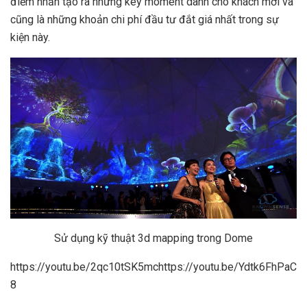
điểm nhấn tạo ra những key moment dành cho khách mời và
cũng là những khoản chi phí đầu tư đắt giá nhất trong sự
kiện này.
Sử dụng kỹ thuật 3d mapping trong Dome
https://youtu.be/2qc10tSK5mchttps://youtu.be/Ydtk6FhPaC
8