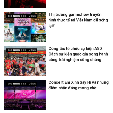
Thị trường gameshow truyền
GÓC NHÌN & XU HƯỚNG
hình thực tế tại Việt Nam đã sống
lại?
Công tác tổ chức sự kiện A80:
GÓC NHÌN & XU HƯỚNG
Cách sự kiện quốc gia song hành
cùng trải nghiệm công chúng
Concert Em Xinh Say Hi và những
GÓC NHÌN & XU HƯỚNG
điểm nhấn đáng mong chờ