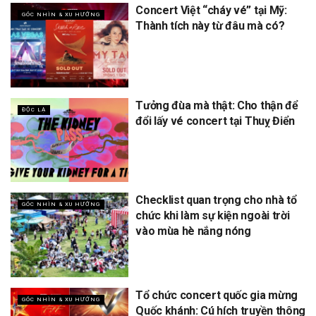
Concert Việt “cháy vé” tại Mỹ:
GÓC NHÌN & XU HƯỚNG
Thành tích này từ đâu mà có?
Tưởng đùa mà thật: Cho thận để
ĐỘC LẠ
đổi lấy vé concert tại Thuỵ Điển
Checklist quan trọng cho nhà tổ
GÓC NHÌN & XU HƯỚNG
chức khi làm sự kiện ngoài trời
vào mùa hè nắng nóng
Tổ chức concert quốc gia mừng
GÓC NHÌN & XU HƯỚNG
Quốc khánh: Cú hích truyền thông