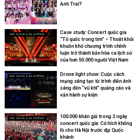
Anh Trai?
Case study: Concert quốc gia
GÓC NHÌN & XU HƯỚNG
“Tổ quốc trong tim” – Thoát khỏi
khuôn khổ chương trình chính
luận trở thành bản hòa ca lịch sử
của hơn 50.000 người Việt Nam
Drone light show: Cuộc cách
GÓC NHÌN & XU HƯỚNG
mạng sáng tạo từ trình diễn ánh
sáng đến “vũ khí” quảng cáo và
vận hành sự kiện
100.000 khán giả trong 2 ngày
GÓC NHÌN & XU HƯỚNG
concert quốc gia: Cú hích khổng
lồ cho Hà Nội trước dịp Quốc
khánh