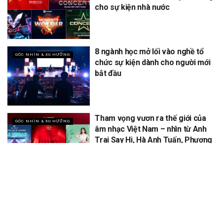
cho sự kiện nhà nước
8 ngành học mở lối vào nghề tổ
GÓC NHÌN & XU HƯỚNG
chức sự kiện dành cho người mới
bắt đầu
Tham vọng vươn ra thế giới của
GÓC NHÌN & XU HƯỚNG
âm nhạc Việt Nam – nhìn từ Anh
Trai Say Hi, Hà Anh Tuấn, Phương
Mỹ Chi
XEM THÊM