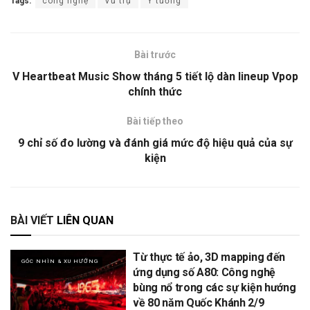
Tags:
công nghệ
Vũ trụ
Ý tưởng
Bài trước
V Heartbeat Music Show tháng 5 tiết lộ dàn lineup Vpop
chính thức
Bài tiếp theo
9 chỉ số đo lường và đánh giá mức độ hiệu quả của sự
kiện
BÀI VIẾT
LIÊN QUAN
Từ thực tế ảo, 3D mapping đến
GÓC NHÌN & XU HƯỚNG
ứng dụng số A80: Công nghệ
bùng nổ trong các sự kiện hướng
về 80 năm Quốc Khánh 2/9