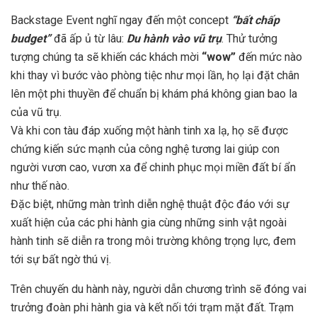
Backstage Event nghĩ ngay đến một concept
“bất chấp
budget”
đã ấp ủ từ lâu:
Du hành vào vũ trụ
. Thử tưởng
tượng chúng ta sẽ khiến các khách mời
“wow”
đến mức nào
khi thay vì bước vào phòng tiệc như mọi lần, họ lại đặt chân
lên một phi thuyền để chuẩn bị khám phá không gian bao la
của vũ trụ.
Và khi con tàu đáp xuống một hành tinh xa lạ, họ sẽ được
chứng kiến sức mạnh của công nghệ tương lai giúp con
người vươn cao, vươn xa để chinh phục mọi miền đất bí ẩn
như thế nào.
Đặc biệt, những màn trình diễn nghệ thuật độc đáo với sự
xuất hiện của các phi hành gia cùng những sinh vật ngoài
hành tinh sẽ diễn ra trong môi trường không trọng lực, đem
tới sự bất ngờ thú vị.
Trên chuyến du hành này, người dẫn chương trình sẽ đóng vai
trưởng đoàn phi hành gia và kết nối tới trạm mặt đất. Trạm