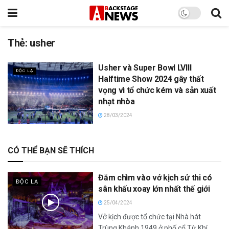
Thẻ:
usher
Usher và Super Bowl LVIII
ĐỘC LẠ
Halftime Show 2024 gây thất
vọng vì tổ chức kém và sản xuất
nhạt nhòa
28/03/2024
CÓ THỂ BẠN SẼ THÍCH
Đắm chìm vào vở kịch sử thi có
ĐỘC LẠ
sân khấu xoay lớn nhất thế giới
25/04/2024
Vở kịch được tổ chức tại Nhà hát
Trùng Khánh 1949 ở phố cổ Từ Khí