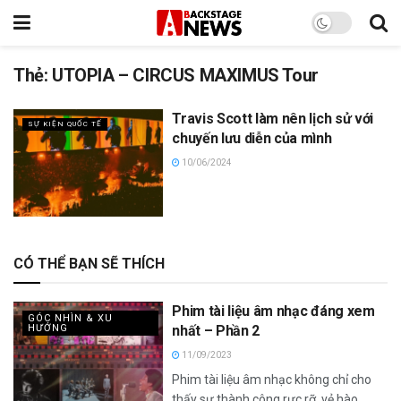
Thẻ:
UTOPIA – CIRCUS MAXIMUS Tour
Travis Scott làm nên lịch sử với
SỰ KIỆN QUỐC TẾ
chuyến lưu diễn của mình
10/06/2024
CÓ THỂ BẠN SẼ THÍCH
Phim tài liệu âm nhạc đáng xem
GÓC NHÌN & XU
HƯỚNG
nhất – Phần 2
11/09/2023
Phim tài liệu âm nhạc không chỉ cho
thấy sự thành công rực rỡ, vẻ hào