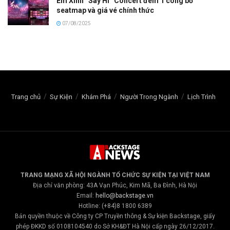
Em Xinh “Say Hi” Concert đêm 1 công bố
seatmap và giá vé chính thức
07/08/2025
Trang chủ
Sự Kiện
Khám Phá
Người Trong Ngành
Lịch Trình
TRANG MẠNG XÃ HỘI NGÀNH TỔ CHỨC SỰ KIỆN TẠI VIỆT NAM
Địa chỉ văn phòng: 43A Vạn Phúc, Kim Mã, Ba Đình, Hà Nội
Email:
hello@backstage.vn
Hotline: (+84)8 1800 6389
Bản quyền thuộc về Công ty CP Truyền thông & Sự kiện Backstage, giấy
phép ĐKKD số 0108104540 do Sở KH&ĐT Hà Nội cấp ngày 26/12/2017.