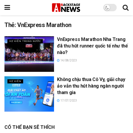
Thẻ:
VnExpress Marathon
VnExpress Marathon Nha Trang
SỰ KIỆN TRONG NƯỚC
đã thu hút runner quốc tế như thế
nào?
14/08/2023
Không chịu thua Cô Vy, giải chạy
SỰ KIỆN
ảo vẫn thu hút hàng ngàn người
tham gia
17/07/2023
CÓ THỂ BẠN SẼ THÍCH