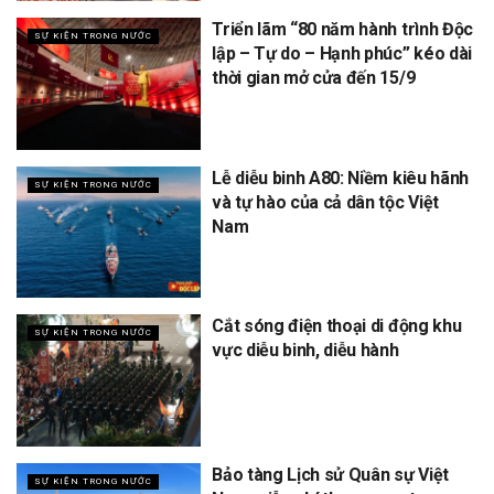
Triển lãm “80 năm hành trình Độc
SỰ KIỆN TRONG NƯỚC
lập – Tự do – Hạnh phúc” kéo dài
thời gian mở cửa đến 15/9
Lễ diễu binh A80: Niềm kiêu hãnh
SỰ KIỆN TRONG NƯỚC
và tự hào của cả dân tộc Việt
Nam
Cắt sóng điện thoại di động khu
SỰ KIỆN TRONG NƯỚC
vực diễu binh, diễu hành
Bảo tàng Lịch sử Quân sự Việt
SỰ KIỆN TRONG NƯỚC