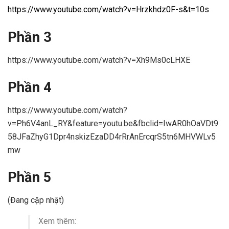
https://www.youtube.com/watch?v=Hrzkhdz0F-s&t=10s
Phần 3
https://www.youtube.com/watch?v=Xh9Ms0cLHXE
Phần 4
https://www.youtube.com/watch?
v=Ph6V4anL_RY&feature=youtu.be&fbclid=IwAR0hOaVDt9
58JFaZhyG1Dpr4nskizEzaDD4rRrAnErcqrS5tn6MHVWLv5
mw
Phần 5
(Đang cập nhật)
Xem thêm: