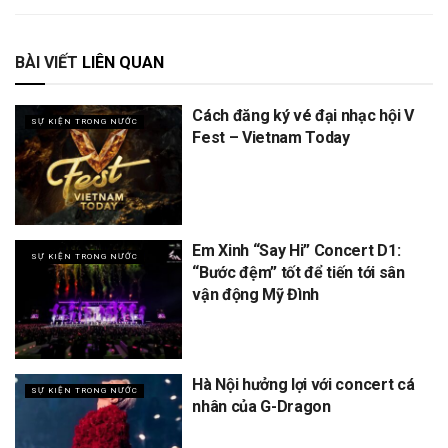
BÀI VIẾT
LIÊN QUAN
Cách đăng ký vé đại nhạc hội V
SỰ KIỆN TRONG NƯỚC
Fest – Vietnam Today
Em Xinh “Say Hi” Concert D1:
SỰ KIỆN TRONG NƯỚC
“Bước đệm” tốt để tiến tới sân
vận động Mỹ Đình
Hà Nội hưởng lợi với concert cá
SỰ KIỆN TRONG NƯỚC
nhân của G-Dragon