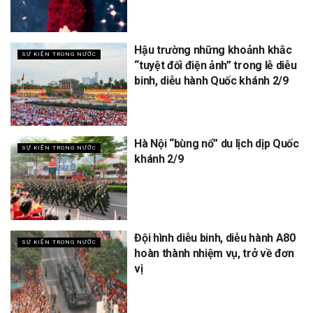
Hậu trường những khoảnh khắc
SỰ KIỆN TRONG NƯỚC
“tuyệt đối điện ảnh” trong lễ diễu
binh, diễu hành Quốc khánh 2/9
Hà Nội “bùng nổ” du lịch dịp Quốc
SỰ KIỆN TRONG NƯỚC
khánh 2/9
Đội hình diễu binh, diễu hành A80
SỰ KIỆN TRONG NƯỚC
hoàn thành nhiệm vụ, trở về đơn
vị