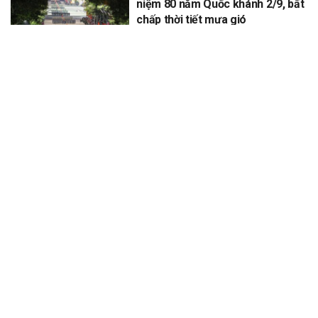
niệm 80 năm Quốc khánh 2/9, bất
chấp thời tiết mưa gió
XEM THÊM
Để lại một bình luận
Email của bạn sẽ không được hiển thị công khai.
Các trường bắt
*
buộc được đánh dấu
*
Bình luận