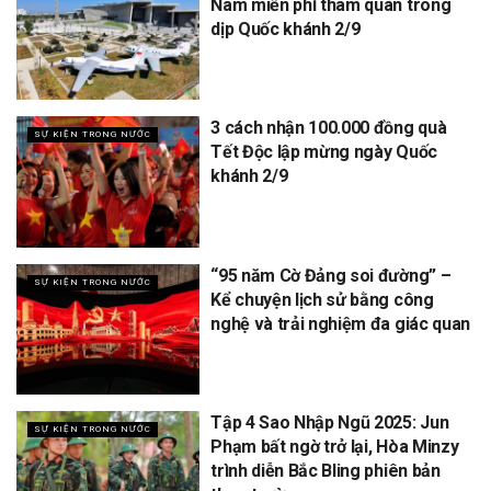
Nam miễn phí tham quan trong
dịp Quốc khánh 2/9
3 cách nhận 100.000 đồng quà
SỰ KIỆN TRONG NƯỚC
Tết Độc lập mừng ngày Quốc
khánh 2/9
“95 năm Cờ Đảng soi đường” –
SỰ KIỆN TRONG NƯỚC
Kể chuyện lịch sử bằng công
nghệ và trải nghiệm đa giác quan
Tập 4 Sao Nhập Ngũ 2025: Jun
SỰ KIỆN TRONG NƯỚC
Phạm bất ngờ trở lại, Hòa Minzy
trình diễn Bắc Bling phiên bản