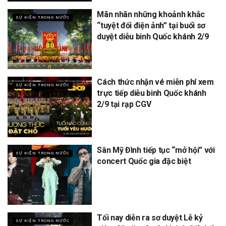
Mãn nhãn những khoảnh khắc
SỰ KIỆN TRONG NƯỚC
“tuyệt đối điện ảnh” tại buổi sơ
duyệt diễu binh Quốc khánh 2/9
Cách thức nhận vé miễn phí xem
SỰ KIỆN TRONG NƯỚC
trực tiếp diễu binh Quốc khánh
2/9 tại rạp CGV
Sân Mỹ Đình tiếp tục “mở hội” với
SỰ KIỆN TRONG NƯỚC
concert Quốc gia đặc biệt
Tối nay diễn ra sơ duyệt Lễ kỷ
SỰ KIỆN TRONG NƯỚC