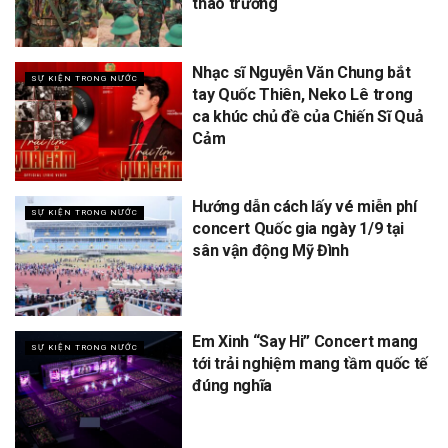
thao trường
Nhạc sĩ Nguyễn Văn Chung bắt
SỰ KIỆN TRONG NƯỚC
tay Quốc Thiên, Neko Lê trong
ca khúc chủ đề của Chiến Sĩ Quả
Cảm
Hướng dẫn cách lấy vé miễn phí
SỰ KIỆN TRONG NƯỚC
concert Quốc gia ngày 1/9 tại
sân vận động Mỹ Đình
Em Xinh “Say Hi” Concert mang
SỰ KIỆN TRONG NƯỚC
tới trải nghiệm mang tầm quốc tế
đúng nghĩa