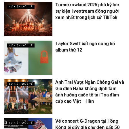
Tomorrowland 2025 phá kỷ lục
SỰ KIỆN QUỐC TẾ
sự kiện livestream đông người
xem nhất trong lịch sử TikTok
Taylor Swift bất ngờ công bố
SỰ KIỆN QUỐC TẾ
album thứ 12
Anh Trai Vượt Ngàn Chông Gai và
SỰ KIỆN QUỐC TẾ
Gia đình Haha khẳng định tầm
ảnh hưởng quốc tế tại Tọa đàm
cấp cao Việt – Hàn
Vé concert G-Dragon tại Hồng
SỰ KIỆN QUỐC TẾ
Kông bị đẩy giá chợ đen gấp 50