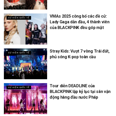
VMAs 2025 công bố các đề cử:
SỰ KIỆN QUỐC TẾ
Lady Gaga dẫn đầu, 4 thành viên
của BLACKPINK đều góp mặt
Stray Kids: Vượt 7 vòng Trái đất,
SỰ KIỆN QUỐC TẾ
phủ sóng K-pop toàn cầu
Tour diễn DEADLINE của
SỰ KIỆN QUỐC TẾ
BLACKPINK lập kỷ lục tại sân vận
động hàng đầu nước Pháp