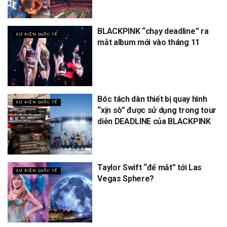
BLACKPINK “chạy deadline” ra
SỰ KIỆN QUỐC TẾ
mắt album mới vào tháng 11
Bóc tách dàn thiết bị quay hình
SỰ KIỆN QUỐC TẾ
“xịn sò” được sử dụng trong tour
diễn DEADLINE của BLACKPINK
Taylor Swift “để mắt” tới Las
SỰ KIỆN QUỐC TẾ
Vegas Sphere?