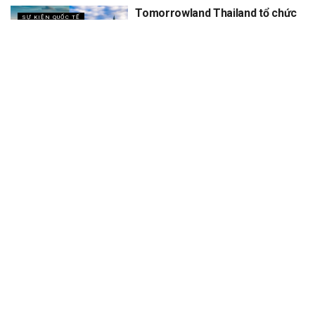
Tomorrowland Thailand tổ chức
SỰ KIỆN QUỐC TẾ
5 năm, dự kiến thu về 12 tỷ
XEM THÊM
Trang chủ
Sự Kiện
Khám Phá
Người Trong Ngành
Lịch Trình