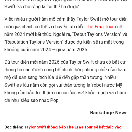
Swifties cho rằng là ‘có thể tin được’.
Việc nhiều người hâm mộ cảm thấy Taylor Swift mở tour diễn
mới quá nhanh có thể vì chuyến lưu diễn
The Eras Tour
cuối
năm 2024 mới kết thúc. Ngoài ra, “Debut Taylor’s Version” và
“Reputation Taylor’s Version” được dự kiến sẽ ra mắt trong
khoảng cuối năm 2024 – giữa năm 2025.
Dù tour diễn mới năm 2026 của Taylor Swift chưa có bất cứ
thông tin nào được công bố chính thức, nhưng nhiều fan hâm
mộ đã sẵn sàng ‘tích lúa’ để đến gặp thần tượng. Nhiều
Swifties lâu năm còn gọi vui thần tượng là ‘robot nước Mỹ
không cần bảo trì’, thậm chí còn ‘xin vía’ khỏe mạnh và chăm
chỉ như siêu sao nhạc Pop.
Backstage News
Đọc thêm:
Taylor Swift thông báo The Eras Tour sẽ kết thúc vào