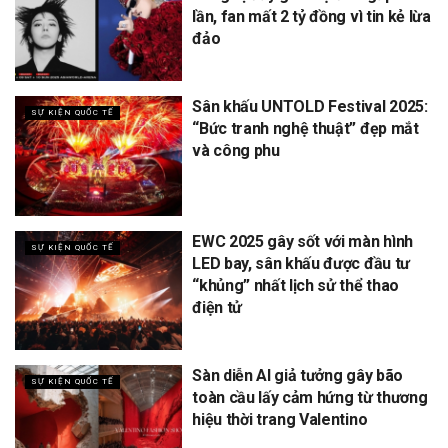
lần, fan mất 2 tỷ đồng vì tin kẻ lừa
đảo
Sân khấu UNTOLD Festival 2025:
SỰ KIỆN QUỐC TẾ
“Bức tranh nghệ thuật” đẹp mắt
và công phu
EWC 2025 gây sốt với màn hình
SỰ KIỆN QUỐC TẾ
LED bay, sân khấu được đầu tư
“khủng” nhất lịch sử thể thao
điện tử
Sàn diễn AI giả tưởng gây bão
SỰ KIỆN QUỐC TẾ
toàn cầu lấy cảm hứng từ thương
hiệu thời trang Valentino