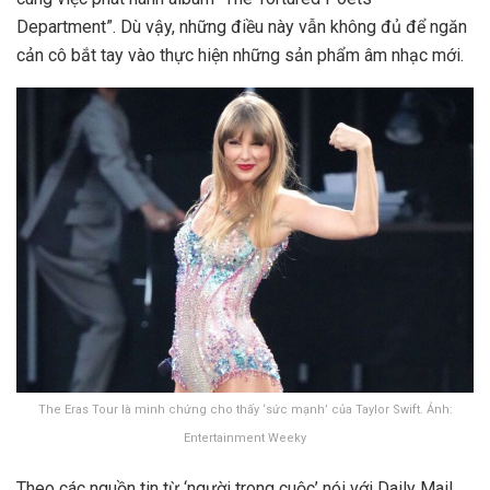
Department”. Dù vậy, những điều này vẫn không đủ để ngăn
cản cô bắt tay vào thực hiện những sản phẩm âm nhạc mới.
The Eras Tour là minh chứng cho thấy ‘sức mạnh’ của Taylor Swift. Ảnh:
Entertainment Weeky
Theo các nguồn tin từ ‘người trong cuộc’ nói với Daily Mail,