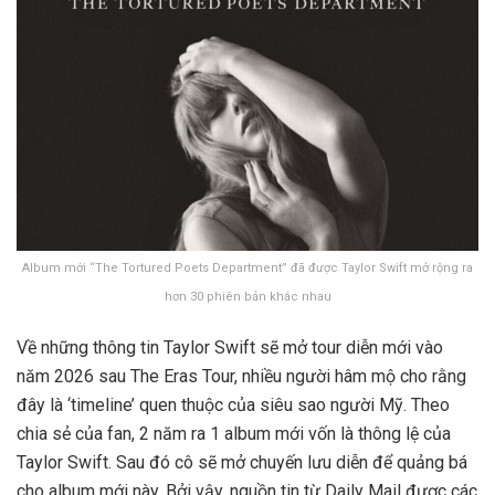
Album mới “The Tortured Poets Department” đã được Taylor Swift mở rộng ra
hơn 30 phiên bản khác nhau
Về những thông tin Taylor Swift sẽ mở tour diễn mới vào
năm 2026 sau The Eras Tour, nhiều người hâm mộ cho rằng
đây là ‘timeline’ quen thuộc của siêu sao người Mỹ. Theo
chia sẻ của fan, 2 năm ra 1 album mới vốn là thông lệ của
Taylor Swift. Sau đó cô sẽ mở chuyến lưu diễn để quảng bá
cho album mới này. Bởi vậy, nguồn tin từ Daily Mail được các