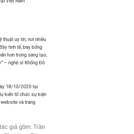
đại Việt Nam”.
huật uy tín, nơi nhiều
đầy tinh tế, bay bổng
mãn hơn trong sáng tạo,
y” – nghệ sĩ Khổng Đỗ
gày 18/10/2020 tại
ự kiến tổ chức sự kiện
n website và trang
tác giả gồm: Trần