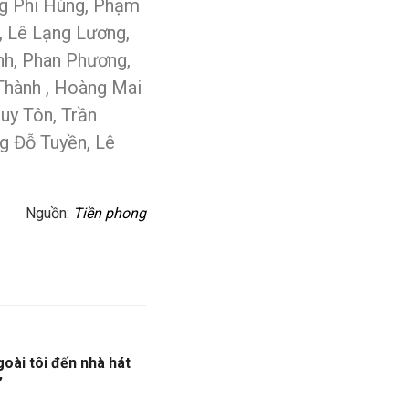
ng Phi Hùng, Phạm
, Lê Lạng Lương,
nh, Phan Phương,
Thành , Hoàng Mai
uy Tôn, Trần
g Đỗ Tuyền, Lê
Nguồn:
Tiền phong
goài tôi đến nhà hát
”