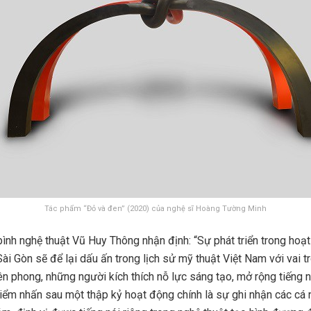
Tác phẩm “Đỏ và đen” (2020) của nghệ sĩ Hoàng Tường Minh
ình nghệ thuật Vũ Huy Thông nhận định: “Sự phát triển trong ho
ài Gòn sẽ để lại dấu ấn trong lịch sử mỹ thuật Việt Nam với vai t
ên phong, những người kích thích nỗ lực sáng tạo, mở rộng tiếng 
điểm nhấn sau một thập kỷ hoạt động chính là sự ghi nhận các cá