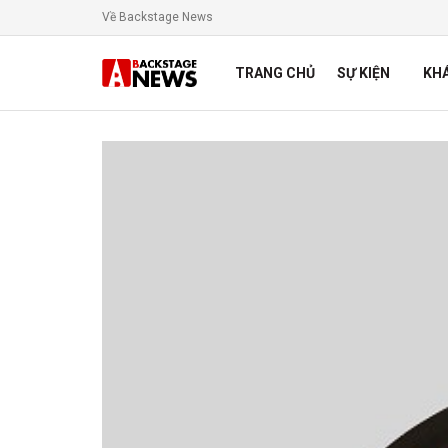
Về Backstage News
TRANG CHỦ
SỰ KIỆN
KH