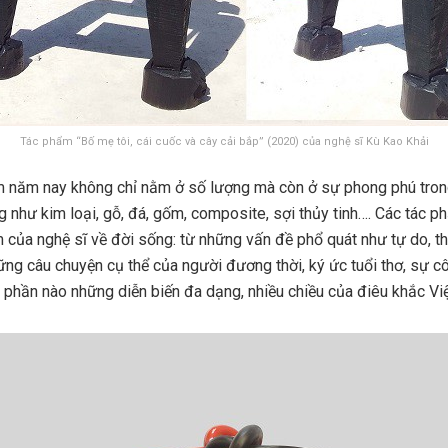
Tác phẩm “Bố mẹ tôi, cái cuốc và cây cải bắp” (2020) của nghệ sĩ Kù Kao Khải
ãm năm nay không chỉ nằm ở số lượng mà còn ở sự phong phú tro
ng như kim loại, gỗ, đá, gốm, composite, sợi thủy tinh…. Các tác
 của nghệ sĩ về đời sống: từ những vấn đề phổ quát như tự do, th
hững câu chuyện cụ thể của người đương thời, ký ức tuổi thơ, sự 
 phần nào những diễn biến đa dạng, nhiều chiều của điêu khắc V