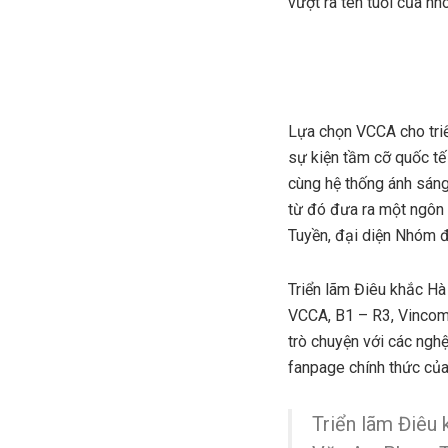
vượt ra tên tuổi của nh
Lựa chọn VCCA cho triể
sự kiện tầm cỡ quốc tế
cùng hệ thống ánh sáng
từ đó đưa ra một ngôn
Tuyền, đại diện Nhóm đ
Triển lãm Điêu khắc H
VCCA, B1 – R3, Vincom 
trò chuyện với các nghệ
fanpage chính thức của
Triển lãm Điêu 