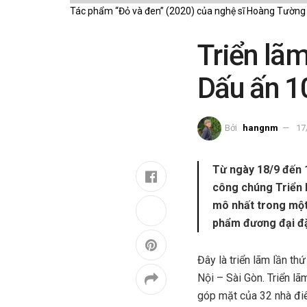
Tác phẩm “Đỏ và đen” (2020) của nghệ sĩ Hoàng Tường
Triển lã
Dấu ấn 1
Bởi
hangnm
17
Từ ngày 18/9 đến 
công chúng Triển l
mô nhất trong một 
phẩm đương đại đặc
Đây là triển lãm lần 
Nội – Sài Gòn. Triển l
góp mặt của 32 nhà điê