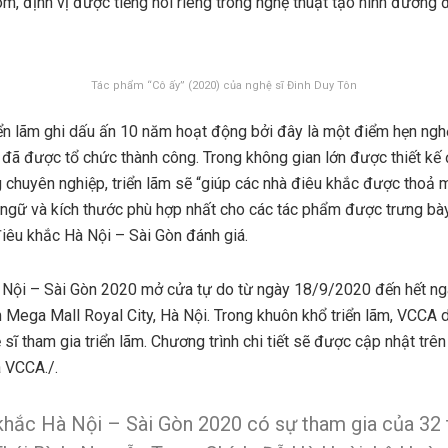
óm, định vị được tiếng nói riêng trong nghệ thuật tạo hình đương 
Tác phẩm “Cô ấy” (2020) của nghệ sĩ Đinh Duy Tôn
n lãm ghi dấu ấn 10 năm hoạt động bởi đây là một điểm hẹn nghệ t
 đã được tổ chức thành công. Trong không gian lớn được thiết kế 
 chuyên nghiệp, triển lãm sẽ “giúp các nhà điêu khắc được thoả 
 ngữ và kích thước phù hợp nhất cho các tác phẩm được trưng bà
iêu khắc Hà Nội – Sài Gòn đánh giá.
à Nội – Sài Gòn 2020 mở cửa tự do từ ngày 18/9/2020 đến hết n
Mega Mall Royal City, Hà Nội. Trong khuôn khổ triển lãm, VCCA d
 sĩ tham gia triển lãm. Chương trình chi tiết sẽ được cập nhật trê
 VCCA./.
khắc Hà Nội – Sài Gòn 2020 có sự tham gia của 32 