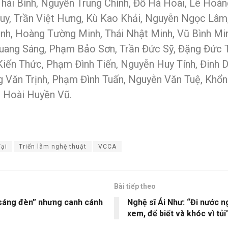
hái Bình, Nguyễn Trung Chính, Đỗ Hà Hoài, Lê Hoà
y, Trần Việt Hưng, Kù Kao Khải, Nguyễn Ngọc Lâm
h, Hoàng Tường Minh, Thái Nhật Minh, Vũ Bình Mi
uang Sáng, Phạm Bảo Sơn, Trần Đức Sỹ, Đặng Đức 
Kiến Thức, Phạm Đình Tiến, Nguyễn Huy Tính, Đinh D
ng Văn Trịnh, Phạm Đình Tuấn, Nguyễn Văn Tuệ, Khổn
 Hoài Huyền Vũ.
đại
Triển lãm nghệ thuật
VCCA
Bài tiếp theo
“sáng đèn” nhưng canh cánh
Nghệ sĩ Ái Như: “Đi nước n
xem, để biết và khóc vì tủi