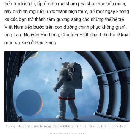
tiếp tục kiên trì, ấp ủ giấc mơ khám phá khoa học của mình,
hãy biến những điều ước thành hiện thực, để một ngày không
xa các bạn trở thành tấm gương sáng cho những thế hệ trẻ
Việt Nam tiếp bước trên con đường chinh phục không gian”,
ông Lâm Nguyễn Hải Long, Chủ tịch HCA phát biểu tại lễ khai
mạc sự kiện ở Hậu Giang.
Sự kiện được tổ chức từ ngày 05/6 – 09/6 tại tỉnh Hậu Giang, Thành phố Hồ Chí