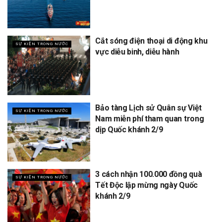
Cắt sóng điện thoại di động khu
SỰ KIỆN TRONG NƯỚC
vực diễu binh, diễu hành
Bảo tàng Lịch sử Quân sự Việt
SỰ KIỆN TRONG NƯỚC
Nam miễn phí tham quan trong
dịp Quốc khánh 2/9
3 cách nhận 100.000 đồng quà
SỰ KIỆN TRONG NƯỚC
Tết Độc lập mừng ngày Quốc
khánh 2/9