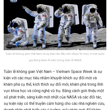
Tuần lễ không gian Việt Nam là sự kiện lần đầu tiên được tổ chức ở một quốc
gia Đông Nam Á nằm trong tuần lễ NASA
Tuần lễ không gian Việt Nam – Vietnam Space Week là sự
kiện với các mục tiêu nhằm khuyến khích sự đổi mới và
khám phá cụ thể, kích thích sự đổi mới, khám phá trong lĩnh
vực khoa học và công nghệ vũ trụ. Bằng cách giới thiệu một
số phát triển, sáng kiến mới nhất của NASA và các đối tác,
sự kiện này có thể truyền cảm hứng cho các nhà nghiên cứu,
doanh nhân phát triển các ý tưởng, giải pháp mới để khám