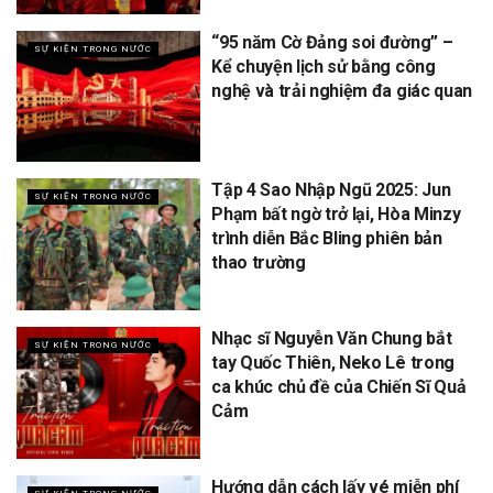
“95 năm Cờ Đảng soi đường” –
SỰ KIỆN TRONG NƯỚC
Kể chuyện lịch sử bằng công
nghệ và trải nghiệm đa giác quan
Tập 4 Sao Nhập Ngũ 2025: Jun
SỰ KIỆN TRONG NƯỚC
Phạm bất ngờ trở lại, Hòa Minzy
trình diễn Bắc Bling phiên bản
thao trường
Nhạc sĩ Nguyễn Văn Chung bắt
SỰ KIỆN TRONG NƯỚC
tay Quốc Thiên, Neko Lê trong
ca khúc chủ đề của Chiến Sĩ Quả
Cảm
Hướng dẫn cách lấy vé miễn phí