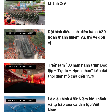
khánh 2/9
Đội hình diễu binh, diễu hành A80
SỰ KIỆN TRONG NƯỚC
hoàn thành nhiệm vụ, trở về đơn
vị
Triển lãm “80 năm hành trình Độc
SỰ KIỆN TRONG NƯỚC
lập – Tự do – Hạnh phúc” kéo dài
thời gian mở cửa đến 15/9
Lễ diễu binh A80: Niềm kiêu hãnh
SỰ KIỆN TRONG NƯỚC
và tự hào của cả dân tộc Việt
Nam