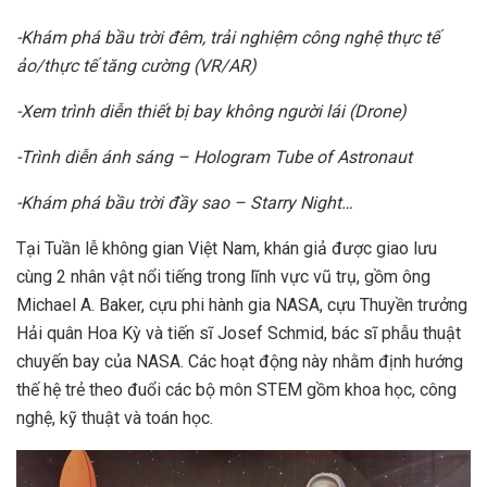
-Khám phá bầu trời đêm, trải nghiệm công nghệ thực tế
ảo/thực tế tăng cường (VR/AR)
-Xem trình diễn thiết bị bay không người lái (Drone)
-Trình diễn ánh sáng – Hologram Tube of Astronaut
-Khám phá bầu trời đầy sao – Starry Night…
Tại Tuần lễ không gian Việt Nam, khán giả được giao lưu
cùng 2 nhân vật nổi tiếng trong lĩnh vực vũ trụ, gồm ông
Michael A. Baker, cựu phi hành gia NASA, cựu Thuyền trưởng
Hải quân Hoa Kỳ và tiến sĩ Josef Schmid, bác sĩ phẫu thuật
chuyến bay của NASA. Các hoạt động này nhằm định hướng
thế hệ trẻ theo đuổi các bộ môn STEM gồm khoa học, công
nghệ, kỹ thuật và toán học.