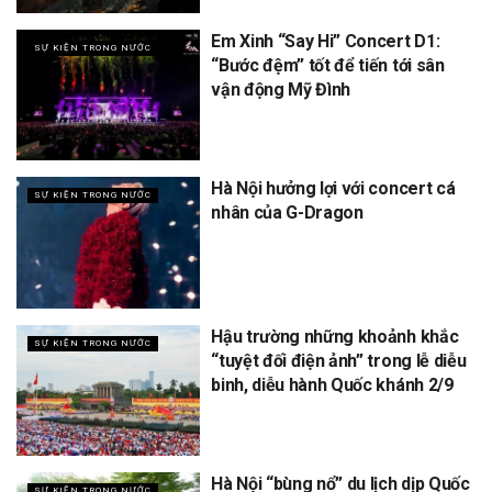
Em Xinh “Say Hi” Concert D1:
SỰ KIỆN TRONG NƯỚC
“Bước đệm” tốt để tiến tới sân
vận động Mỹ Đình
Hà Nội hưởng lợi với concert cá
SỰ KIỆN TRONG NƯỚC
nhân của G-Dragon
Hậu trường những khoảnh khắc
SỰ KIỆN TRONG NƯỚC
“tuyệt đối điện ảnh” trong lễ diễu
binh, diễu hành Quốc khánh 2/9
Hà Nội “bùng nổ” du lịch dịp Quốc
SỰ KIỆN TRONG NƯỚC