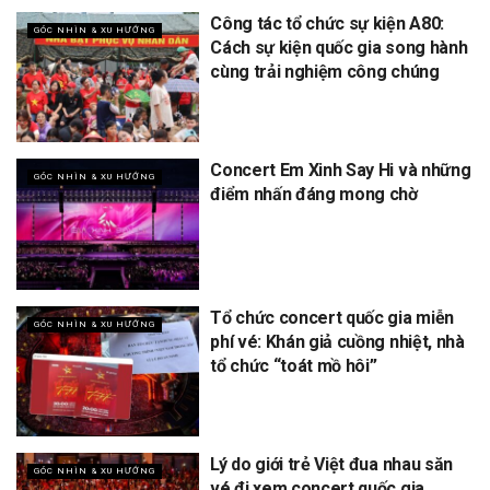
Công tác tổ chức sự kiện A80:
GÓC NHÌN & XU HƯỚNG
Cách sự kiện quốc gia song hành
cùng trải nghiệm công chúng
Concert Em Xinh Say Hi và những
GÓC NHÌN & XU HƯỚNG
điểm nhấn đáng mong chờ
Tổ chức concert quốc gia miễn
GÓC NHÌN & XU HƯỚNG
phí vé: Khán giả cuồng nhiệt, nhà
tổ chức “toát mồ hôi”
Lý do giới trẻ Việt đua nhau săn
GÓC NHÌN & XU HƯỚNG
vé đi xem concert quốc gia,