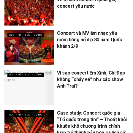
concert yêu nước
Concert và MV âm nhạc yêu
GÓC NHÌN & XU HƯỚNG
nước bùng nổ dịp 80 năm Quốc
khánh 2/9
Vì sao concert Em Xinh, Chị Đẹp
GÓC NHÌN & XU HƯỚNG
không “cháy vé” như các show
Anh Trai?
Case study: Concert quốc gia
GÓC NHÌN & XU HƯỚNG
“Tổ quốc trong tim” – Thoát khỏi
khuôn khổ chương trình chính
luận trở thành bản hòa ca lịch sử