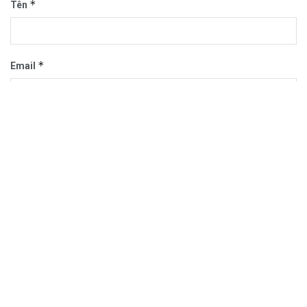
*
Tên
*
Email
Trang web
Trang chủ
Sự Kiện
Khám Phá
Người Trong Ngành
Lịch Trình