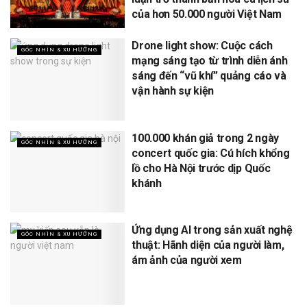
của hơn 50.000 người Việt Nam
Drone light show: Cuộc cách
GÓC NHÌN & XU HƯỚNG
mạng sáng tạo từ trình diễn ánh
sáng đến “vũ khí” quảng cáo và
vận hành sự kiện
100.000 khán giả trong 2 ngày
GÓC NHÌN & XU HƯỚNG
concert quốc gia: Cú hích khổng
lồ cho Hà Nội trước dịp Quốc
khánh
Ứng dụng AI trong sản xuất nghệ
GÓC NHÌN & XU HƯỚNG
thuật: Hãnh diện của người làm,
ám ảnh của người xem