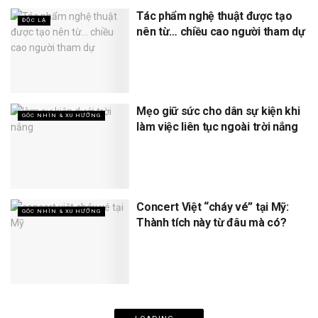
Tác phẩm nghệ thuật được tạo
ĐỘC LẠ
nên từ… chiều cao người tham dự
Mẹo giữ sức cho dân sự kiện khi
GÓC NHÌN & XU HƯỚNG
làm việc liên tục ngoài trời nắng
Concert Việt “cháy vé” tại Mỹ:
GÓC NHÌN & XU HƯỚNG
Thành tích này từ đâu mà có?