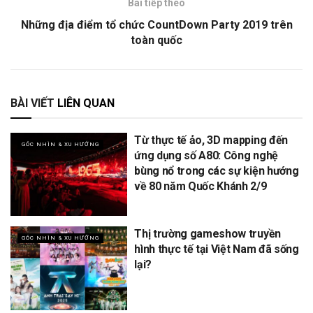
Bài tiếp theo
Những địa điểm tổ chức CountDown Party 2019 trên
toàn quốc
BÀI VIẾT
LIÊN QUAN
Từ thực tế ảo, 3D mapping đến
GÓC NHÌN & XU HƯỚNG
ứng dụng số A80: Công nghệ
bùng nổ trong các sự kiện hướng
về 80 năm Quốc Khánh 2/9
Thị trường gameshow truyền
GÓC NHÌN & XU HƯỚNG
hình thực tế tại Việt Nam đã sống
lại?